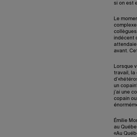
si on est
Le moment
complexe.
collègues 
indécent d
attendaien
avant. Ce
Lorsque v
travail, 
d’«hétéro
un copain?
j’ai une 
copain ou 
énorméme
Émilie Mo
au Québec
«Au Québe