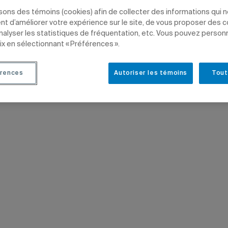
te Émilie Morand.
isons des témoins (cookies) afin de collecter des informations qui 
t d’améliorer votre expérience sur le site, de vous proposer des 
analyser les statistiques de fréquentation, etc. Vous pouvez person
ix en sélectionnant « Préférences ».
RSITÉ, INCLUSION
SCIENCES HUMAINES
ÉTUDIANTS
rences
Autoriser les témoins
Tout