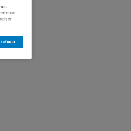
nous
contenus
naliser
 refuser