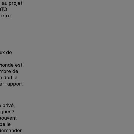
 au projet
GBTQ
 être
eux de
 monde est
embre de
 doit la
ar rapport
 privé,
lègues?
souvent
pelle
t demander