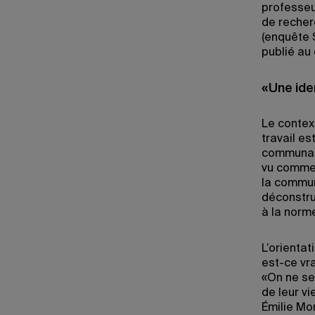
professeu
de recher
(enquête 
publié au
«Une iden
Le contex
travail es
communaut
vu comme 
la communa
déconstru
à la norm
L’orientat
est-ce vr
«On ne se
de leur vi
Émilie Mo