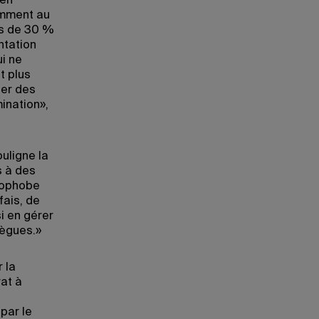
ien
amment au
us de 30 %
ntation
ui ne
t plus
ter des
ination»,
uligne la
s à des
omophobe
fais, de
i en gérer
lègues.»
 la
rat à
 par le