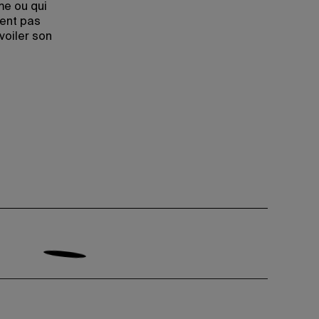
me ou qui
tent pas
oiler son