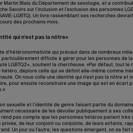
r Martin Blais du Département de sexologie, et a contribué
che Savoirs sur l’inclusion et l’exclusion des personnes L
SAVIE-LGBTQ). Un livre rassemblant ses recherches devrait
 cours des prochains mois.
tité qui n’est pas la nôtre»
te d’hétéronormativité qui prévaut dans de nombreux mili
t particulièrement difficile à gérer pour les personnes de la
é LGBTQ2+, soutient la chercheuse. «Par défaut, tout le
hétéro, déplore celle qui se définit elle-même comme m
uté. On nous colle une identité qui n’est pas la nôtre et on
ire, pour ensuite reconstruire une image qui est en écart p
e.»
ion sexuelle et l’identité de genre faisant partie du domaine
aiment nécessaire de les dévoiler publiquement à ses col
 rend pas compte que les personnes hétéros parlent très 
e privée, de leur conjoint ou conjointe, de leurs enfants, rap
rand. Un jour ou l’autre, les questions émergent, on se fai