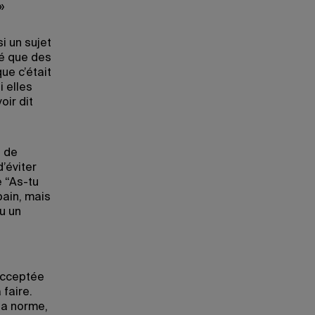
»
i un sujet
é que des
que c’était
i elles
oir dit
e de
’éviter
 “As-tu
pain, mais
u un
 acceptée
faire.
la norme,