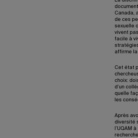
La discri
documenté
Canada, a
de ces per
sexuelle 
vivent pas
facile à 
stratégies
affirme l
Cet état 
chercheus
choix: do
d’un collè
quelle faç
les consé
Après avoi
diversité
l’UQAM à l
recherche 