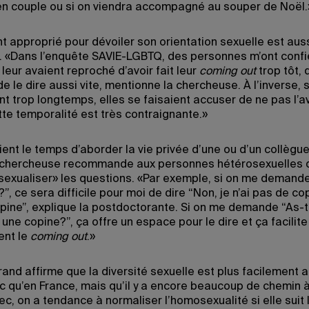
 en couple ou si on viendra accompagné au souper de Noël.
 approprié pour dévoiler son orientation sexuelle est auss
 «Dans l’enquête SAVIE-LGBTQ, des personnes m’ont confi
leur avaient reproché d’avoir fait leur
coming out
trop tôt, 
e le dire aussi vite, mentionne la chercheuse. À l’inverse, s
t trop longtemps, elles se faisaient accuser de ne pas l’av
tte temporalité est très contraignante.»
ient le temps d’aborder la vie privée d’une ou d’un collègu
la chercheuse recommande aux personnes hétérosexuelles d
sexualiser» les questions. «Par exemple, si on me demande
”, ce sera difficile pour moi de dire “Non, je n’ai pas de co
copine”, explique la postdoctorante. Si on me demande “As-t
une copine?”, ça offre un espace pour le dire et ça facilite
nt le
coming out
.»
rand affirme que la diversité sexuelle est plus facilement
 qu’en France, mais qu’il y a encore beaucoup de chemin à 
c, on a tendance à normaliser l’homosexualité si elle suit 