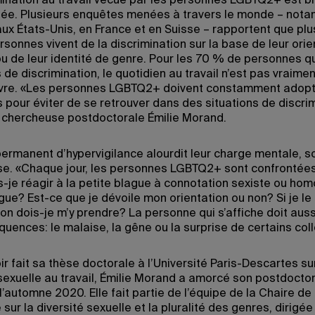
mination au travail vécue par les personnes LGBTQ2+ est b
e. Plusieurs enquêtes menées à travers le monde – not
ux États-Unis, en France et en Suisse – rapportent que pl
sonnes vivent de la discrimination sur la base de leur orie
ou de leur identité de genre. Pour les 70 % de personnes q
 de discrimination, le quotidien au travail n’est pas vraimen
vivre. «Les personnes LGBTQ2+ doivent constamment adop
 pour éviter de se retrouver dans des situations de discrim
a chercheuse postdoctorale Émilie Morand.
permanent d’hypervigilance alourdit leur charge mentale, so
e. «Chaque jour, les personnes LGBTQ2+ sont confrontée
is-je réagir à la petite blague à connotation sexiste ou h
gue? Est-ce que je dévoile mon orientation ou non? Si je le 
on dois-je m’y prendre? La personne qui s’affiche doit auss
quences: le malaise, la gêne ou la surprise de certains col
r fait sa thèse doctorale à l’Université Paris-Descartes sur
 sexuelle au travail, Émilie Morand a amorcé son postdocto
’automne 2020. Elle fait partie de l’équipe de la Chaire de
sur la diversité sexuelle et la pluralité des genres, dirigée