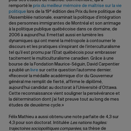
pour ses études de maîtrise. Son mémoire, qui a
remporté le
prix du meilleur mémoire de maîtrise sur la vie
e
politique
lors de la 19
édition des Prix du livre politique de
l’Assemblée nationale, examinait la politique d’intégration
des personnes immigrantes de Montréal et son arrimage
à la politique publique québécoise dans ce domaine, de
2006 à aujourd’hui. Il mettait aussi en lumière les
dynamiques qui ont mené la métropole à contourner le
discours et les pratiques s’inspirant de l’interculturalisme
tel qu’il est promu par l’État québécois pour embrasser
tacitement le multiculturalisme canadien. Grâce à une
bourse de la Fondation Maurice-Séguin, David Carpentier
a publié un
livre
sur cette question l’automne dernier.
«Recevoir la médaille académique d’or du Gouverneur
général me remplit de fierté, affirme le diplômé,
aujourd’hui candidat au doctorat à l’Université d’Ottawa.
Cette reconnaissance vient souligner la persévérance et
la détermination dont j’ai fait preuve tout au long de mes
études de deuxième cycle.»
Félix Mathieu a aussi obtenu une note parfaite de 4,3 sur
4,3 pour son doctorat. Intitulée
Les nations fragiles:
trajectoires sociopolitiques comparées
, sa thèse de