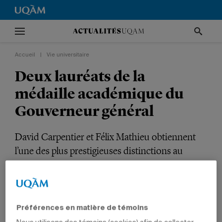
Accueil
|
Vie universitaire
Deux lauréats de la
médaille académique du
Gouverneur général
David Carpentier et Félix Mathieu obtiennent
l’une des plus prestigieuses distinctions au
Canada.
VIE UNIVERSITAIRE
PRIX ET DISTINCTIONS
POLITIQUE ET DROIT
DIPLÔMÉS
Préférences en matière de témoins