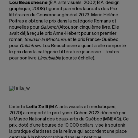
Lou Beauchesne
(B.A. arts visuels, 2002; B.A. design
graphique, 2008) figurent parmi les lauréats des Prix
littéraires du Gouverneur général 2023. Marie Hélène
Poitras a obtenu le prix dans la catégorie Romans et
nouvelles pour
Galumpf
(Alto), son cinquième livre. Elle
avait déjà reçu le prix Anne-Hébert pour son premier
roman,
Soudain le Minotaure
,
et le prix France-Québec
pour
Griffintown
. Lou Beauchesne a quant à elle remporté
le prix dans la catégorie Littérature jeunesse – textes
pour son livre
Linoubliable
(courte échelle).
L’artiste
Leila Zelli
(M.A. arts visuels et médiatiques,
2020) a remporté le prix Lynne-Cohen 2023 décerné par
le Musée National des beaux-arts du Québec (MNBAQ). Ce
prix, doté d’une bourse de 10 000 dollars, vise à soutenir
la pratique d’artistes de la relève qui accordent une place
centrale à la photographie dans leur pratique.