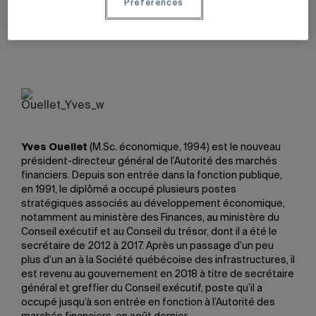
Préférences
Cour suprême du Canada. À plusieurs reprises, elle a
défendu des victimes d’erreurs judiciaires.
Yves Ouellet
(M.Sc. économique, 1994) est le nouveau
président-directeur général de l’Autorité des marchés
financiers. Depuis son entrée dans la fonction publique,
en 1991, le diplômé a occupé plusieurs postes
stratégiques associés au développement économique,
notamment au ministère des Finances, au ministère du
Conseil exécutif et au Conseil du trésor, dont il a été le
secrétaire de 2012 à 2017. Après un passage d’un peu
plus d’un an à la Société québécoise des infrastructures, il
est revenu au gouvernement en 2018 à titre de secrétaire
général et greffier du Conseil exécutif, poste qu’il a
occupé jusqu’à son entrée en fonction à l’Autorité des