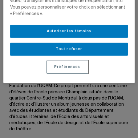
vidéo, d’analyser les statistiques de fréquentation, etc.
Vous pouvez personnaliser votre choix en sélectionnant
« Préférences ».
Illustration de Cristina, élève de l'école primaire
Champlain, dans le livre
La boutique des laissés pour
compte
, publié en 2022.
Illustration: Un livre à la fois
Autoriser les témoins
Par
Jean-François Ducharme
Tout refuser
9 mars 2023 à 16 h 16
Mis à jour le 15 mars 2023 à 8 h 54
Préférences
Une
campagne de sociofinancement
visant à soutenir le
projet Un livre à la fois est lancée, en collaboration avec la
Fondation de l’UQAM. Ce projet permettra à une centaine
d’élèves
de l’école primaire Champlain, située dans le
quartier Centre-Sud de Montréal, à deux pas de l’UQAM,
d’écrire et d’illustrer un album jeunesse en collaboration
avec des étudiantes et étudiants du Département
d’études littéraires, de l’École des arts visuels et
médiatiques, de l’École de design et de l’École supérieure
de théâtre.