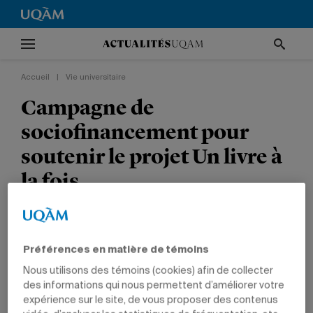
Accueil
|
Vie universitaire
Campagne de
sociofinancement pour
soutenir le projet Un livre à
la fois
Le projet vise à stimuler l’intérêt pour la lecture
chez les élèves de l’école primaire Champlain.
Préférences en matière de témoins
Nous utilisons des témoins (cookies) afin de collecter
VIE UNIVERSITAIRE
ARTS
des informations qui nous permettent d’améliorer votre
expérience sur le site, de vous proposer des contenus