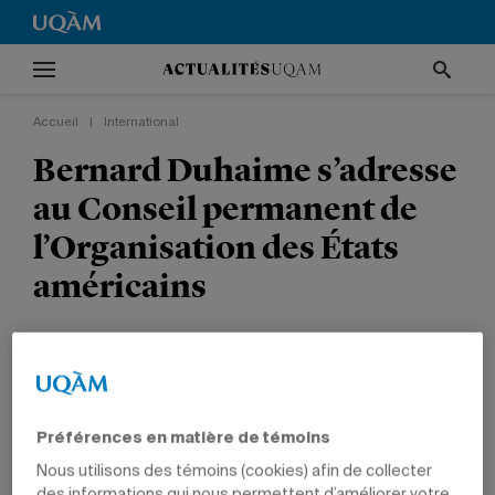
Accueil
|
International
Bernard Duhaime s’adresse
au Conseil permanent de
l’Organisation des États
américains
La présentation du professeur a porté sur les
armes létales autonomes, le droit international
humanitaire et les droits humains.
Préférences en matière de témoins
INTERNATIONAL
POLITIQUE ET DROIT
PROFESSEURS
Nous utilisons des témoins (cookies) afin de collecter
des informations qui nous permettent d’améliorer votre