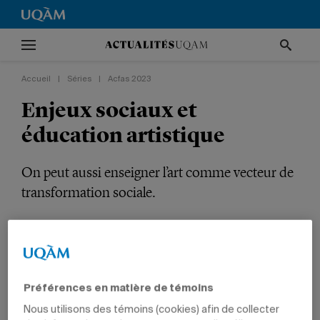
Accueil
|
Séries
|
Acfas 2023
Enjeux sociaux et
éducation artistique
On peut aussi enseigner l’art comme vecteur de
transformation sociale.
Série
Acfas 2023
RECHERCHE
ARTS
PROFESSEURS
Préférences en matière de témoins
Nous utilisons des témoins (cookies) afin de collecter