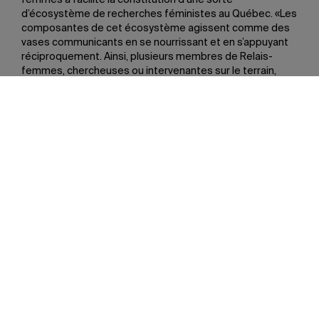
femmes a facilité la constitution d’une sorte
d’écosystème de recherches féministes au Québec. «Les
composantes de cet écosystème agissent comme des
vases communicants en se nourrissant et en s’appuyant
réciproquement. Ainsi, plusieurs membres de Relais-
femmes, chercheuses ou intervenantes sur le terrain,
sont aussi membres de l’IREF et du Réseau québécois en
recherches féministes (RéQEF), un collectif de
chercheuses et chercheurs universitaires financé par les
Fonds de recherche du Québec.»
Le protocole a aussi eu un effet de levier important en
permettant à des chercheuses d’obtenir ultérieurement
des subventions plus importantes et d’adopter
l’approche partenariale dans leurs travaux. En outre, il a
contribué à la formation de plusieurs étudiantes de
maîtrise et de doctorat qui ont acquis de nouvelles
compétences en recherche-action et en recherche
partenariale.
«L’effet de levier s’est fait sentir auprès des grands
organismes subventionnaires, lesquels ont maintenant
des fonds dédiés à la recherche partenariale, tout