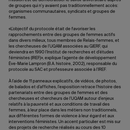
mission est de démocratiser le savoir universitaire auprès
de groupes qui n’y avaient pas traditionnellement accès:
organismes communautaires, syndicats et groupes de
femmes.
«L’objectif du protocole était de favoriser les
rapprochements entre des groupes de femmes actifs
dans divers milieux, tous membres de Relais-femmes, et
les chercheuses de l’UQAM associées au GIERF, qui
deviendra en 1990 l’Institut de recherches et d’études
féministes (IREF)», explique l’agente de développement
Ève-Marie Lampron (B.A. histoire, 2002), responsable du
protocole au SAC et professeure associée à l’IREF.
À l’aide de 11 panneaux explicatifs, de vidéos, de photos,
de balados et d’affiches, l’exposition retrace l’histoire des
partenariats entre des groupes de femmes et des
chercheuses et chercheurs de l’UQAM autour d’enjeux
relatifs à la pauvreté et aux conditions de travail des
femmes, à leur place dans les métiers non traditionnels,
aux différentes formes de violence à leur égard et aux
interventions féministes. Un accent particulier est mis sur
des projets de recherche réalisés au cours des 10