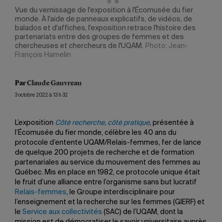
Vue du vernissage de l'exposition à l'Écomusée du fier
Juli
le
monde. À l'aide de panneaux explicatifs, de vidéos, de
Marc
n
balados et d'affiches, l'exposition retrace l'histoire des
l'UQ
partenariats entre des groupes de femmes et des
d'ad
chercheuses et chercheurs de l'UQAM.
Photo: Jean-
Rech
François Hamelin
Phot
Par
Claude Gauvreau
3 octobre 2022 à 13 h 32
L’exposition
Côté recherche, côté pratique
, présentée à
l’Écomusée du fier monde, célèbre les 40 ans du
protocole d’entente UQAM/Relais-femmes, fer de lance
de quelque 200 projets de recherche et de formation
partenariales au service du mouvement des femmes au
Québec. Mis en place en 1982, ce protocole unique était
le fruit d’une alliance entre l’organisme sans but lucratif
Relais-femmes
, le Groupe interdisciplinaire pour
l’enseignement et la recherche sur les femmes (GIERF) et
le
Service aux collectivités
(SAC) de l’UQAM, dont la