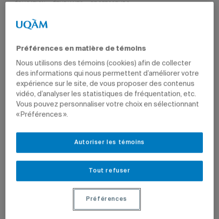
ÉDUCATION
ÉTUDIANTS
PROFESSEURS
Préférences en matière de témoins
Nous utilisons des témoins (cookies) afin de collecter
2 septembre 2022 à 9 h 12
des informations qui nous permettent d’améliorer votre
expérience sur le site, de vous proposer des contenus
Pour accompagner la rentrée étudiante, le Partenariat du
vidéo, d’analyser les statistiques de fréquentation, etc.
Quartier des spectacles, en collaboration avec plusieurs
Vous pouvez personnaliser votre choix en sélectionnant
partenaires, dont l’UQAM, organise pour la première fois
« Préférences ».
cette année
La grande rentrée du Quartier latin
. Plusieurs
étudiantes et étudiants de l’UQAM participeront à
l’événement, lequel se déroulera de jour comme de soir,
Autoriser les témoins
du 8 au 10 septembre, en différents lieux de la rue Saint-
Denis. Au programme: des spectacles musicaux, des
performances de danse, de l’impro, du cinéma en plein air,
Tout refuser
une exposition et des animations ambulantes.
Préférences
Danse et impro