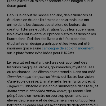
lu des extraits au micro et présenté des images sur un
écran géant.
Depuis le début de l’année scolaire, des étudiantes et
étudiants en études littéraires et en arts visuels ont
animé dans les classes des ateliers de lecture, de
création littéraire et d’illustration. Sous leur supervision,
les élèves ont inventé leur propre histoire et dessiné les
illustrations. L’édition des livres a été faite par des
étudiantes en design graphique, et les livres ont été
imprimés grâce à une
campagne de sociofinancement
sur la plateforme «Vos idées pour l’UQAM».
Le résultat est épatant: six livres qui racontent des
histoires magiques, drôles, gourmandes, mystérieuses
ou touchantes. Les élèves de maternelle 4 ans ont créé
Quand la magie s’empare de l’école
, qui illustre leur vision
d’une école de rêve. En maternelle, les enfants ont écrit
L’aquarium
, l’histoire d’une école submergée dans l’eau, et
Momo croque-chandail a mal au ventre
, qui raconte les
péripéties d’un monstre un peu trop gourmand. Les
élèves de première et de deuxième année ont pour leur
part créé
Le grand saut
, les aventures de deux enfants qui