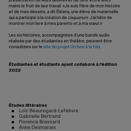
présentation de leurs œuvres et de tenir entre leurs
mains le fruit de leur travail. «Je suis fière de mon histoire
et de mes dessins, a dit Éléana, une élève de maternelle
qui a participé à la création de
L’aquarium
. J’ai hâte de
montrer mon livre à mes parents et à ma sœur.»
Les six histoires, accompagnées d’une bande audio
réalisée par des étudiantes en théâtre, peuvent être
consultées sur le
site du projet Un livre à la fois
.
Étudiantes et étudiants ayant collaboré à l’édition
2022
Études littéraires
Loïc Beauregard-Lefebvre
Gabrielle Bertrand
Florence Brassard
Anne Desmarais