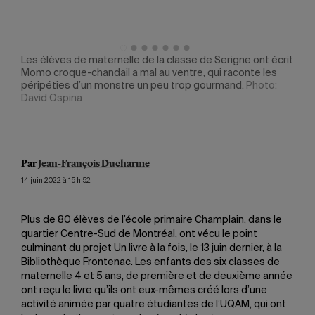
Les élèves de maternelle de la classe de Serigne ont écrit
Les 
e en
Momo croque-chandail a mal au ventre, qui raconte les
s’em
péripéties d’un monstre un peu trop gourmand.
Photo:
rêve
 et
David Ospina
èves
Par
Jean-François Ducharme
14 juin 2022 à 15 h 52
Plus de 80 élèves de l’école primaire Champlain, dans le
quartier Centre-Sud de Montréal, ont vécu le point
culminant du projet Un livre à la fois, le 13 juin dernier, à la
Bibliothèque Frontenac. Les enfants des six classes de
maternelle 4 et 5 ans, de première et de deuxième année
ont reçu le livre qu’ils ont eux-mêmes créé lors d’une
activité animée par quatre étudiantes de l’UQAM, qui ont