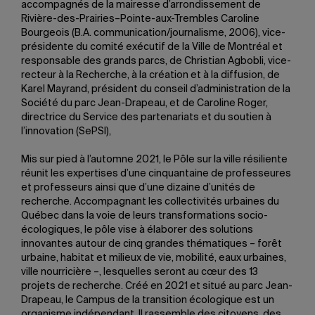
accompagnés de la mairesse d’arrondissement de
Rivière-des-Prairies–Pointe-aux-Trembles Caroline
Bourgeois (B.A. communication/journalisme, 2006), vice-
présidente du comité exécutif de la Ville de Montréal et
responsable des grands parcs, de Christian Agbobli, vice-
recteur à la Recherche, à la création et à la diffusion, de
Karel Mayrand, président du conseil d’administration de la
Société du parc Jean-Drapeau, et de Caroline Roger,
directrice du Service des partenariats et du soutien à
l’innovation (SePSI),
Mis sur pied à l’automne 2021, le Pôle sur la ville résiliente
réunit les expertises d’une cinquantaine de professeures
et professeurs ainsi que d’une dizaine d’unités de
recherche. Accompagnant les collectivités urbaines du
Québec dans la voie de leurs transformations socio-
écologiques, le pôle vise à élaborer des solutions
innovantes autour de cinq grandes thématiques – forêt
urbaine, habitat et milieux de vie, mobilité, eaux urbaines,
ville nourricière –, lesquelles seront au cœur des 13
projets de recherche. Créé en 2021 et situé au parc Jean-
Drapeau, le Campus de la transition écologique est un
organisme indépendant. Il rassemble des citoyens, des