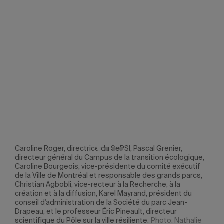
et
Caroline Roger, directrice du SePSI, Pascal Grenier,
Sur 
directeur général du Campus de la transition écologique,
Jean
Caroline Bourgeois, vice-présidente du comité exécutif
proj
de la Ville de Montréal et responsable des grands parcs,
Christian Agbobli, vice-recteur à la Recherche, à la
création et à la diffusion, Karel Mayrand, président du
conseil d'administration de la Société du parc Jean-
Drapeau, et le professeur Éric Pineault, directeur
scientifique du Pôle sur la ville résiliente.
Photo: Nathalie