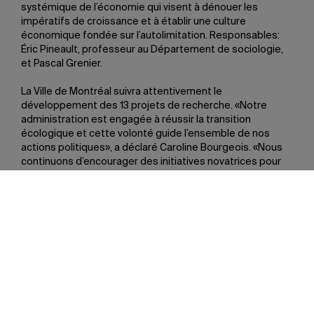
systémique de l’économie qui visent à dénouer les
impératifs de croissance et à établir une culture
économique fondée sur l’autolimitation. Responsables:
Éric Pineault, professeur au Département de sociologie,
et Pascal Grenier.
La Ville de Montréal suivra attentivement le
développement des 13 projets de recherche. «Notre
administration est engagée à réussir la transition
écologique et cette volonté guide l’ensemble de nos
actions politiques», a déclaré Caroline Bourgeois. «Nous
continuons d’encourager des initiatives novatrices pour
faire en sorte que notre ville s’adapte à la crise climatique,
a-t-elle ajouté. Pour y arriver, nous avons besoin que tous
les acteurs poussent dans la même direction. C’est
pourquoi nous avons à cœur l’importante collaboration
entre la Ville, l’UQAM, la Société du parc Jean-Drapeau et
le Campus de la transition écologique.»
Plus d’une vingtaine d’étudiantes et étudiants de l’UQAM
participeront aux recherches sur le territoire du parc
Jean-Drapeau. Ils seront encadrés par 14 professeurs