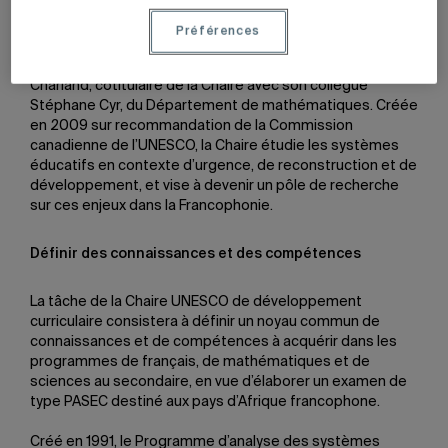
«Nous avons obtenu ce mandat à la suite d’un appel
d’offres international, ce qui constitue une belle marque
Préférences
de reconnaissance de notre expertise», souligne le
professeur du Département de didactique Patrick
Charland, cotitulaire de la Chaire avec son collègue
Stéphane Cyr, du Département de mathématiques. Créée
en 2009 sur recommandation de la Commission
canadienne de l’UNESCO, la Chaire étudie les systèmes
éducatifs en contexte d’urgence, de reconstruction et de
développement, et vise à devenir un pôle de recherche
sur ces enjeux dans la Francophonie.
Définir des connaissances et des compétences
La tâche de la Chaire UNESCO de développement
curriculaire consistera à définir un noyau commun de
connaissances et de compétences à acquérir dans les
programmes de français, de mathématiques et de
sciences au secondaire, en vue d’élaborer un examen de
type PASEC destiné aux pays d’Afrique francophone.
Créé en 1991, le Programme d’analyse des systèmes