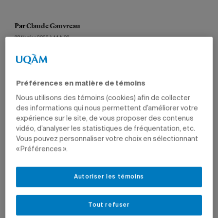
Par
Claude Gauvreau
28 février 2022 à 14 h 02
Mis à jour le 9 juin 2022 à 13 h 09
Préférences en matière de témoins
Photo: Getty/Images
Nous utilisons des témoins (cookies) afin de collecter
des informations qui nous permettent d’améliorer votre
La Chaire UNESCO de développement curriculaire a reçu
expérience sur le site, de vous proposer des contenus
le mandat d’analyser les programmes d’enseignement en
vidéo, d’analyser les statistiques de fréquentation, etc.
langues, mathématiques et sciences offerts au premier
Vous pouvez personnaliser votre choix en sélectionnant
cycle du secondaire dans les pays francophones
« Préférences ».
d’Afrique subsaharienne. Ce projet est mené en
collaboration avec la Conférence des ministres de
l’Éducation des États et gouvernements de la
Autoriser les témoins
Francophonie (CONFEMEN), dont la mission est d’appuyer
les politiques régionales et internationales en matière
d’éducation ainsi que les réformes en cours.
Tout refuser