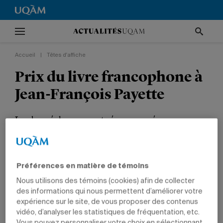
Accueil
|
Têtes d'affiche
Prix du livre francophone à
Jean-François Payette
Le chargé de cours est récompensé par
l’Association canadienne de science politique.
TÊTES D'AFFICHE
PRIX ET DISTINCTIONS
POLITIQUE ET DROIT
Préférences en matière de témoins
CHARGÉS DE COURS
Nous utilisons des témoins (cookies) afin de collecter
des informations qui nous permettent d’améliorer votre
expérience sur le site, de vous proposer des contenus
vidéo, d’analyser les statistiques de fréquentation, etc.
Vous pouvez personnaliser votre choix en sélectionnant