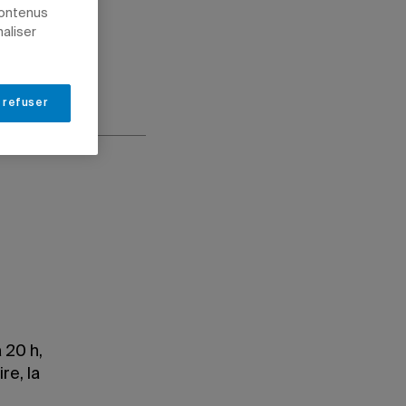
contenus
POLITIQUE ET DROIT
naliser
 refuser
 20 h,
re, la