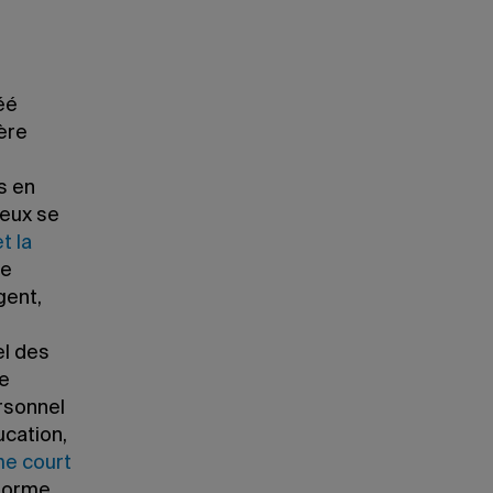
éé
ère
s en
ieux se
t la
de
gent,
n
el des
le
ersonnel
ucation,
e court
 forme