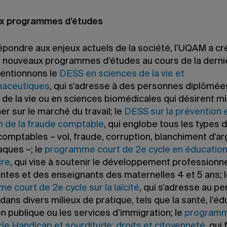
x programmes d’études
épondre aux enjeux actuels de la société, l’UQAM a cr
s nouveaux programmes d’études au cours de la derni
entionnons le
DESS en sciences de la vie et
maceutiques
, qui s’adresse à des personnes diplômée
 de la vie ou en sciences biomédicales qui désirent m
er sur le marché du travail; le
DESS sur la prévention e
n de la fraude comptable
, qui englobe tous les types 
omptables – vol, fraude, corruption, blanchiment d’ar
aques –; le
programme court de 2e cycle en éducatio
ire
, qui vise à soutenir le développement professionn
ntes et des enseignants des maternelles 4 et 5 ans; 
 court de 2e cycle sur la laïcité
, qui s’adresse au p
dans divers milieux de pratique, tels que la santé, l’éd
on publique ou les services d’immigration; le
programm
le Handicap et sourditude: droits et citoyenneté
, qui