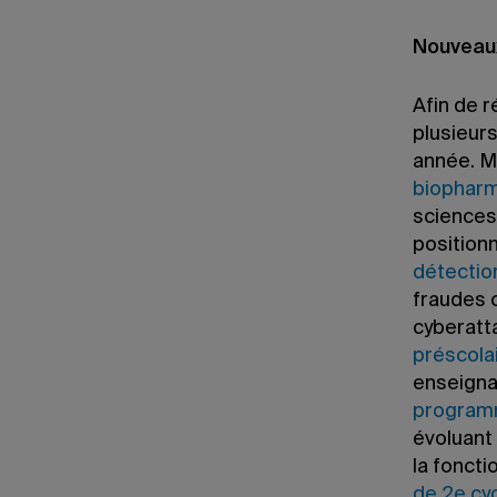
Nouveau
Afin de r
plusieur
année. M
biophar
sciences
positionn
détectio
fraudes c
cyberatt
préscola
enseigna
programme
évoluant 
la foncti
de 2e cyc