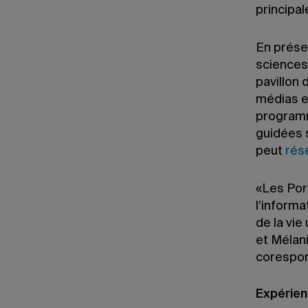
principal
En prése
sciences
pavillon
médias et
programm
guidées 
peut
rés
«Les Port
l’informa
de la vi
et Mélani
corespon
Expérien