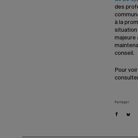
des profe
communau
à la prom
situatio
majeure
maintenan
conseil.
Pour voi
consulte
Partager