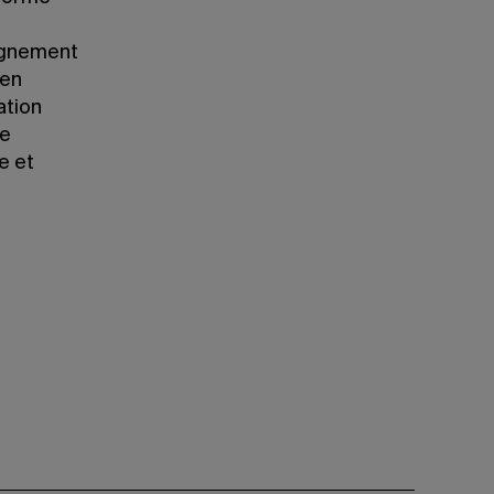
eignement
 en
ation
re
e et