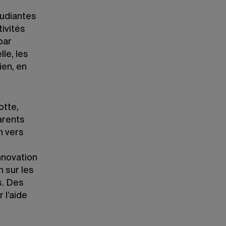
tudiantes
tivités
par
le, les
ien, en
otte,
arents
n vers
nnovation
n sur les
s. Des
 l’aide