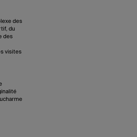
plexe des
if, du
e des
s visites
e
inalité
 Ducharme