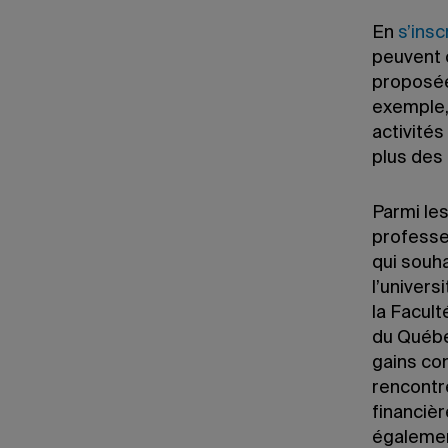
En
s’insc
peuvent c
proposée
exemple, 
activités
plus des
Parmi le
professe
qui souha
l’univers
la Facult
du Québec
gains co
rencontre
financièr
égalemen