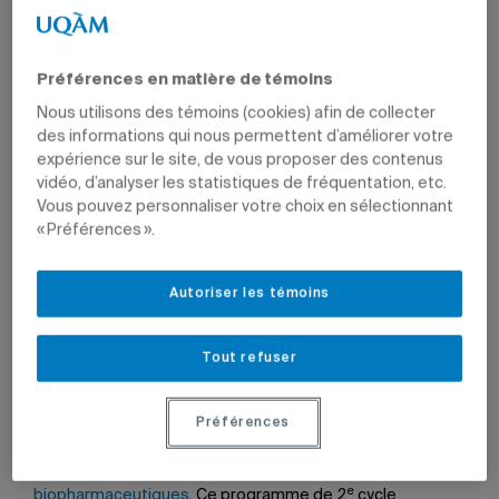
Préférences en matière de témoins
Nous utilisons des témoins (cookies) afin de collecter
des informations qui nous permettent d’améliorer votre
Par
Jean-François Ducharme
expérience sur le site, de vous proposer des contenus
25 janvier 2022 à 11 h 01
vidéo, d’analyser les statistiques de fréquentation, etc.
Mis à jour le 22 janvier 2024 à 11 h 09
Vous pouvez personnaliser votre choix en sélectionnant
« Préférences ».
e
Autoriser les témoins
Le programme de 2
cycle s’adresse à des
personnes diplômées en sciences de la vie ou en
sciences biomédicales qui désirent mieux se
positionner sur le marché du travail québécois et
Tout refuser
international.
Photo: Nathalie St-Pierre
Préférences
À compter de l’automne 2022, la Faculté des sciences
offrira un
nouveau DESS en sciences de la vie et
e
biopharmaceutiques
. Ce programme de 2
cycle