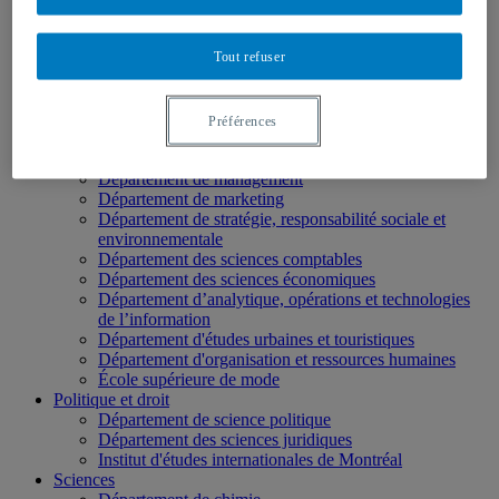
École des médias
Éducation
Tout refuser
Département de didactique
Département de didactique des langues
Département d'éducation et formation spécialisées
Département d'éducation et pédagogie
Préférences
Gestion
Département de finance
Département de management
Département de marketing
Département de stratégie, responsabilité sociale et
environnementale
Département des sciences comptables
Département des sciences économiques
Département d’analytique, opérations et technologies
de l’information
Département d'études urbaines et touristiques
Département d'organisation et ressources humaines
École supérieure de mode
Politique et droit
Département de science politique
Département des sciences juridiques
Institut d'études internationales de Montréal
Sciences