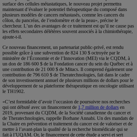
surface des cellules métastatiques, le nouveau projet permettra
maintenant d’évaluer le potentiel thérapeutique du composé dans
plusieurs modèles de cancers métastasés, comme les cancers du
côlon, du pancréas, de l’endomètre et de la peau», précise le
chercheur. L’un des avantages de ce traitement est qu’il ne cause pas
les effets secondaires délétères souvent associés à la chimiothérapie,
ajoute-t-il.
Ce nouveau financement, un partenariat public-privé, est rendu
possible grâce à une subvention de 824 130 $ octroyée par le
ministère de l’Économie et de l’Innovation (MEI) via le CQDM, à
un don de 186 600 $ de la Fondation cancer du sein du Québec et à
une contribution de 21 000 $ de Mitacs. Il comprend également une
contribution de 796 610 $ de Theratechnologies, fait dans le cadre
de son investissement annuel de plusieurs millions de dollars pour le
développement de sa plateforme thérapeutique en oncologie utilisant
le TH1902.
«C’est formidable d’avoir l’occasion de poursuivre nos recherches
qui ont débuté avec un financement de
1,7 million de dollars
en
2019, provenant du CQDM, de la Société canadienne du cancer et
de Theratechnologies, rappelle Borhane Annabi. Un des mandats de
la Chaire en prévention et traitement du cancer est de valoriser et de
mettre à l’avant-plan la qualité de la recherche biomédicale qui se
fait à l’UQAM. Or, le financement de cette étude a servi et sert