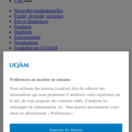
Clic!
Nouvelles institutionnelles
Équité, diversité, inclusion
Prix et distinctions
Étudiants
Diplômés
Enseignement
Nominations
Fondation de l’UQAM
Voir plus
Voir moins
Arts
Département de danse
Préférences en matière de témoins
Département de musique
Nous utilisons des témoins (cookies) afin de collecter des
Département d'études littéraires
Département d'histoire de l'art
informations qui nous permettent d’améliorer votre expérience sur
École de design
le site, de vous proposer des contenus vidéo, d’analyser les
École des arts visuels et médiatiques
statistiques de fréquentation, etc. Vous pouvez personnaliser votre
École supérieure de théâtre
choix en sélectionnant « Préférences ».
Institut du patrimoine
Communication
Département de communication sociale et publique
Autoriser les témoins
École de langues