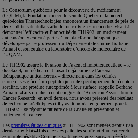
Le Consortium québécois pour la découverte du médicament
(CQDM), la Fondation cancer du sein du Québec et la biotech
québécoise Theratechnologies annoncent un financement de près de
deux millions de dollars afin de poursuivre les recherches visant à
démontrer l’efficacité et l’innocuité du TH1902, un médicament
anticancéreux conçu à partir d’une plateforme thérapeutique
développée par le professeur du Département de chimie Borhane
Annabi et son équipe du laboratoire d’oncologie moléculaire de
l’UQAM.
Le TH1902 assure la livraison de l’agent chimiothérapeutique – le
docétaxel, un médicament faisant déjà partie de l’arsenal
thérapeutique anticancéreux – directement dans les cellules
cancéreuses grâce à un peptide qui cible spécifiquement le récepteur
sortiline, une protéine surexprimée à leur surface, rappelle Borhane
Annabi. «Lors du plus récent congrès de l’American Association for
Cancer Research, en avril dernier, nous avons présenté des résultats
de recherche précliniques et il y avait un réel engouement pour le
TH1902», se réjouit le titulaire de la Chaire en prévention et
traitement du cancer.
Les
premières études cliniques
du TH1902 sont menées depuis l’an
dernier aux États-Unis chez des patientes souffrant d’un cancer du
sein triple négatif. «Comme la sortiline est aussi surexprimée à la