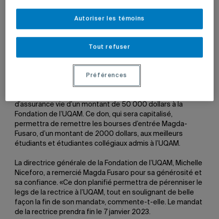
Autoriser les témoins
La directrice générale de la Fondation de l'UQAM, Michelle
Niceforo, et la rectrice Magda Fusaro.
Photo: Nathalie St-
Pierre
Tout refuser
20 décembre 2022 à 14 h 01
Préférences
La rectrice Magda Fusaro confirme un don planifié
d’assurance vie d’un montant de 50 000 dollars à la
Fondation de l’UQAM. Ce don, qui sera capitalisé,
permettra de remettre les bourses d’entrée Magda-
Fusaro, d’un montant de 2000 dollars, aux meilleurs
étudiants et étudiantes collégiaux admis à l’UQAM.
La directrice générale de la Fondation de l’UQAM, Michelle
Niceforo, a remercié Magda Fusaro pour sa générosité et
sa confiance. «Ce don planifié permettra de pérenniser le
legs de la rectrice à l’UQAM, tout en soulignant de belle
façon la fin de son mandat», commente-t-elle. Le mandat
de la rectrice prendra fin le 7 janvier 2023.