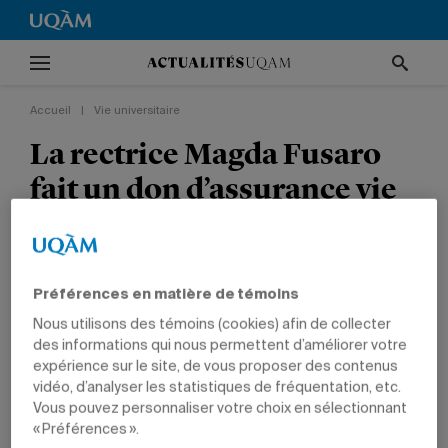
Accueil
|
Vie universitaire
La rectrice Magda Fusaro
fait un don d’assurance vie
de 50 000 $
Ce don permettra de remettre des bourses
Préférences en matière de témoins
d’entrée aux meilleurs étudiants et étudiantes
Nous utilisons des témoins (cookies) afin de collecter
collégiaux admis à l’UQAM.
des informations qui nous permettent d’améliorer votre
expérience sur le site, de vous proposer des contenus
VIE UNIVERSITAIRE
FONDATION DE L'UQAM
DIRECTION
vidéo, d’analyser les statistiques de fréquentation, etc.
Vous pouvez personnaliser votre choix en sélectionnant
« Préférences ».