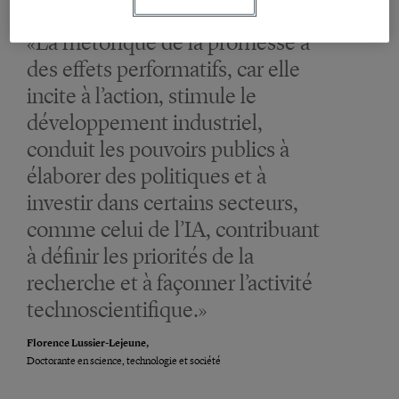
«La rhétorique de la promesse a
des effets performatifs, car elle
incite à l’action, stimule le
développement industriel,
conduit les pouvoirs publics à
élaborer des politiques et à
investir dans certains secteurs,
comme celui de l’IA, contribuant
à définir les priorités de la
recherche et à façonner l’activité
technoscientifique.»
Florence Lussier-Lejeune,
Doctorante en science, technologie et société