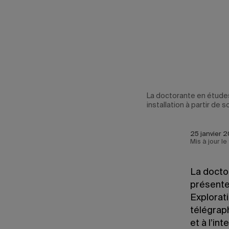
e une
La doctorante en études
installation à partir de
25 janvier 2
Mis à jour l
La docto
présente 
Explorati
télégraph
et à l’in