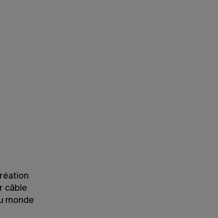
La doctorante en études et pratiques des 
installation à partir de son projet de reche
création
r câble
 au monde