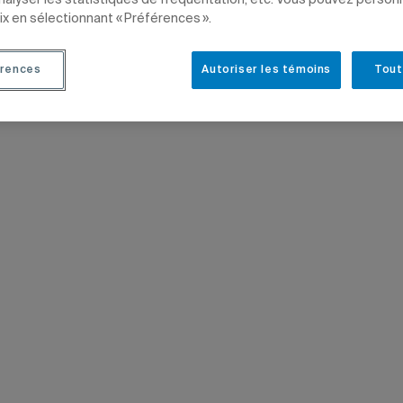
analyser les statistiques de fréquentation, etc. Vous pouvez person
ix en sélectionnant « Préférences ».
TS
rences
Autoriser les témoins
Tout