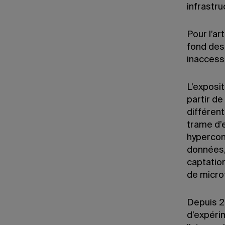
infrastru
Pour l’ar
fond des
inaccessi
L’exposit
partir de
différent
trame d’
hyperconn
données, 
captatio
de micro
Depuis 2
d’expéri