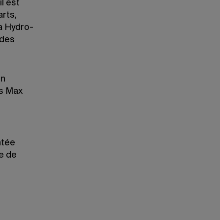
l est
rts,
ra Hydro-
 des
en
ts Max
ntée
e de