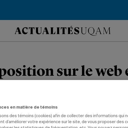
osition sur le web e
océaniques
n explore notre rapport à l’interconnec
nces en matière de témoins
ucture sous-marine d’Internet.
isons des témoins (cookies) afin de collecter des informations qui 
t d’améliorer votre expérience sur le site, de vous proposer des 