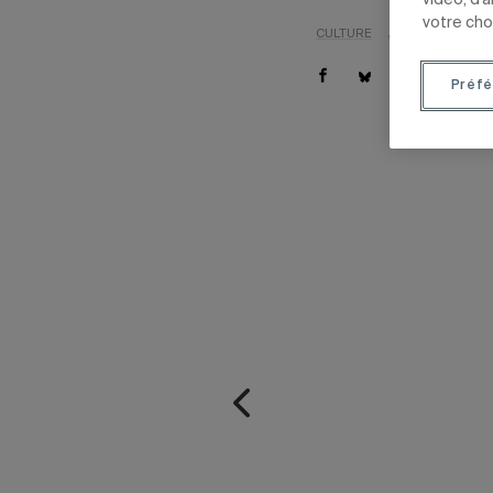
vidéo, d’
votre cho
CULTURE
ARTS
ÉTUDIAN
Préfé