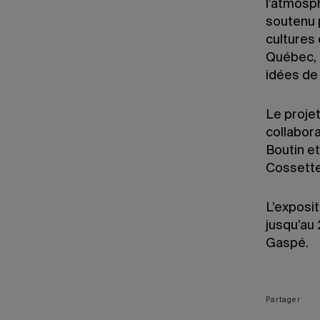
l’atmosp
soutenu 
cultures
Québec, a
idées de
Le projet
collabor
Boutin e
Cossette
L’exposi
jusqu’au
Gaspé.
Partager