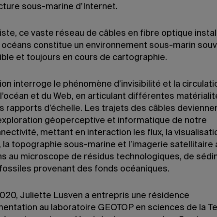
cture sous-marine d’Internet.
tiste, ce vaste réseau de câbles en fibre optique instal
 océans constitue un environnement sous-marin sou
ble et toujours en cours de cartographie.
ion interroge le phénomène d’invisibilité et la circulati
 l’océan et du Web, en articulant différentes matérialit
s rapports d’échelle. Les trajets des câbles devienne
exploration géoperceptive et informatique de notre
ectivité, mettant en interaction les flux, la visualisat
la topographie sous-marine et l’imagerie satellitaire
ns au microscope de résidus technologiques, de sédi
fossiles provenant des fonds océaniques.
020, Juliette Lusven a entrepris une résidence
mentation au laboratoire GEOTOP en sciences de la Te