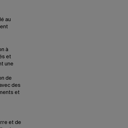
lé au
vent
on à
és et
nt une
ion de
 avec des
ments et
rre et de