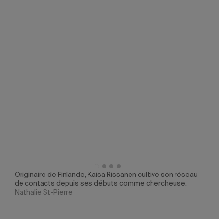
Originaire de Finlande, Kaisa Rissanen cultive son réseau
Elle
de contacts depuis ses débuts comme chercheuse.
du p
Nathalie St-Pierre
Alai
 des
rech
ine.»