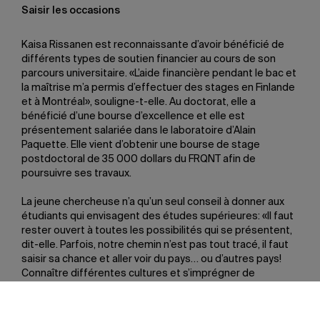
Saisir les occasions
Kaisa Rissanen est reconnaissante d’avoir bénéficié de
différents types de soutien financier au cours de son
parcours universitaire. «L’aide financière pendant le bac et
la maîtrise m’a permis d’effectuer des stages en Finlande
et à Montréal», souligne-t-elle. Au doctorat, elle a
bénéficié d’une bourse d’excellence et elle est
présentement salariée dans le laboratoire d’Alain
Paquette. Elle vient d’obtenir une bourse de stage
postdoctoral de 35 000 dollars du FRQNT afin de
poursuivre ses travaux.
La jeune chercheuse n’a qu’un seul conseil à donner aux
étudiants qui envisagent des études supérieures: «Il faut
rester ouvert à toutes les possibilités qui se présentent,
dit-elle. Parfois, notre chemin n’est pas tout tracé, il faut
saisir sa chance et aller voir du pays… ou d’autres pays!
Connaître différentes cultures et s’imprégner de
différentes manières de travailler est toujours
enrichissant.»