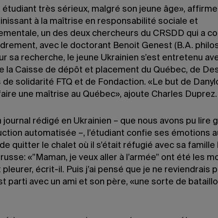
 étudiant très sérieux, malgré son jeune âge», affirm
inissant à la maîtrise en responsabilité sociale et
ementale, un des deux chercheurs du CRSDD qui a col
drement, avec le doctorant Benoit Genest (B.A. philo
ur sa recherche, le jeune Ukrainien s’est entretenu av
e la Caisse de dépôt et placement du Québec, de Des
 de solidarité FTQ et de Fondaction. «Le but de Danylo
faire une maîtrise au Québec», ajoute Charles Duprez.
journal rédigé en Ukrainien – que nous avons pu lire 
ction automatisée –, l’étudiant confie ses émotions a
 quitter le chalet où il s’était réfugié avec sa famille 
 russe: «”Maman, je veux aller à l’armée” ont été les m
t pleurer, écrit-il. Puis j’ai pensé que je ne reviendrais
est parti avec un ami et son père, «une sorte de bataill