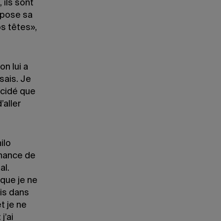
ils sont
i pose sa
s têtes»,
n lui a
sais. Je
écidé que
’aller
ilo
chance de
al.
que je ne
ois dans
t je ne
j’ai