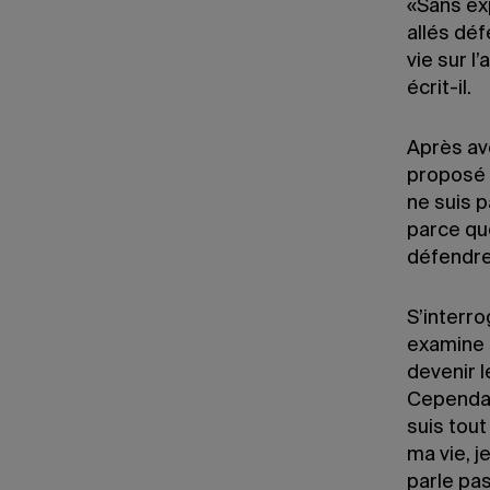
«Sans ex
allés déf
vie sur l
écrit-il.
Après av
proposé d
ne suis p
parce que
défendre 
S’interro
examine 
devenir l
Cependan
suis tout
ma vie, j
parle pas