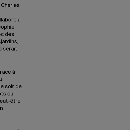
e Charles
laboré à
sophie,
ec des
jardins,
 serait
grâce à
u
le soir de
ots qui
 peut-être
on