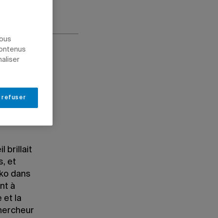
nous
contenus
naliser
 refuser
 brillait
s, et
hko dans
nt à
 et la
chercheur