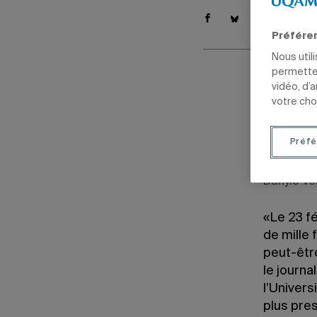
Préfére
Nous util
permetten
vidéo, d’
Par
Mari
votre cho
4 mars 2022
Mis à jour l
Préfé
Danylo Ve
«Le 23 fév
de mille 
peut-êtr
le journa
l’Univers
plus pre