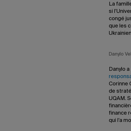
La famill
si l’Univ
congé ju
que les 
Ukrainie
Danylo Ve
Danylo a
responsa
Corinne 
de strat
UQAM. So
financiè
finance r
qui l’a m