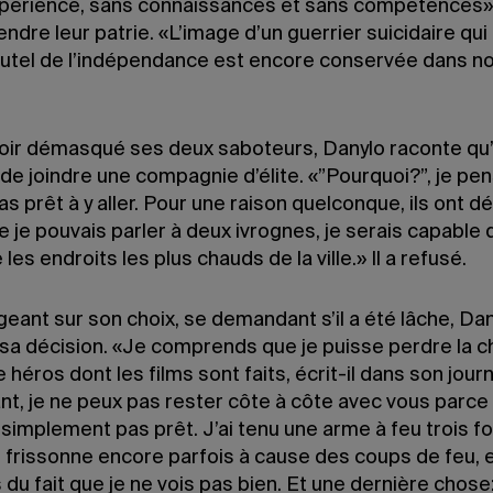
périence, sans connaissances et sans compétences», 
endre leur patrie. «L’image d’un guerrier suicidaire qu
’autel de l’indépendance est encore conservée dans no
oir démasqué ses deux saboteurs, Danylo raconte qu’o
e joindre une compagnie d’élite. «”Pourquoi?”, je pen
as prêt à y aller. Pour une raison quelconque, ils ont d
 je pouvais parler à deux ivrognes, je serais capable d
les endroits les plus chauds de la ville.» Il a refusé.
geant sur son choix, se demandant s’il a été lâche, Dan
sa décision. «Je comprends que je puisse perdre la 
e héros dont les films sont faits, écrit-il dans son journ
t, je ne peux pas rester côte à côte avec vous parce 
 simplement pas prêt. J’ai tenu une arme à feu trois f
e frissonne encore parfois à cause des coups de feu, e
 du fait que je ne vois pas bien. Et une dernière chose: 