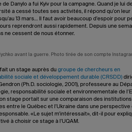
e de Danylo a fui Kyiv pour la campagne. Quand je lui
ersité a cessé toutes ses activités, il répond qu’on leu
squ’au 13 mars… Il faut avoir beaucoup d’espoir pour 
cours reprendront aussi rapidement. Depuis une semai
ns ne cessent de nous étonner.
lychko avant la guerre. Photo tirée de son compte Instagra
 fait un stage auprès du
groupe de chercheurs en
bilité sociale et développement durable (CRSDD)
dir
Gendron (Ph.D. sociologie, 2001), professeure au Dé
égie, responsabilité sociale et environnementale de l
n stage portait sur une comparaison des institutions
res entre le Québec et l’Ukraine dans une perspective
esponsable. «Le sujet m’intéressait», dit-il pour expli
otivé à choisir ce stage à l’UQAM.