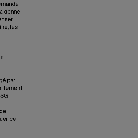
 demande
r a donné
penser
ne, les
m.
igé par
partement
’ESG
 de
quer ce