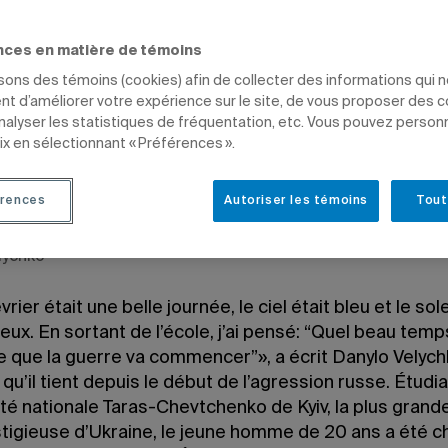
nces en matière de témoins
isons des témoins (cookies) afin de collecter des informations qui 
t d’améliorer votre expérience sur le site, de vous proposer des 
analyser les statistiques de fréquentation, etc. Vous pouvez person
e-Claude Bourdon
ix en sélectionnant « Préférences ».
 à 11 h 03
e 9 juin 2022 à 13 h 09
rences
Autoriser les témoins
Tout
lychko
rier était une belle journée, le ciel était bleu et le soleil
feux. En sortant de l’école, j’ai pensé: “Quel beau temp
e que la guerre va commencer”», a écrit Danylo Velyc
l qu’il tient depuis le début de l’agression russe. Étudia
ité nationale Taras-Chevtchenko de Kyiv, la plus grande
stigieuse d’Ukraine, le jeune homme de 20 ans a été 