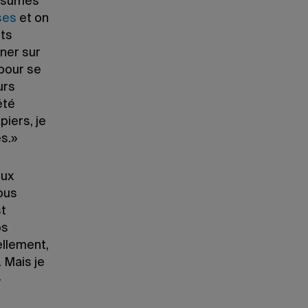
résumés
ses
et on
ots
ner sur
pour se
urs
été
iers, je
és.»
eux
ous
st
os
ellement,
. Mais je
»