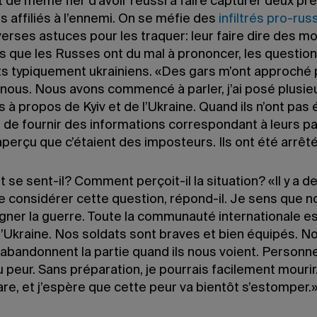
ut de même fier d’avoir réussi à faire capturer deux p
 affiliés à l’ennemi. On se méfie des
infiltrés pro-rus
iverses astuces pour les traquer: leur faire dire des m
ns que les Russes ont du mal à prononcer, les question
ts typiquement ukrainiens. «Des gars m’ont approché 
 nous. Nous avons commencé à parler, j’ai posé plusie
 à propos de Kyiv et de l’Ukraine. Quand ils n’ont pas 
de fournir des informations correspondant à leurs pap
perçu que c’étaient des imposteurs. Ils ont été arrêt
e sent-il? Comment perçoit-il la situation? «Il y a d
e considérer cette question, répond-il. Je sens que n
agner la guerre. Toute la communauté internationale e
l’Ukraine. Nos soldats sont braves et bien équipés. N
abandonnent la partie quand ils nous voient. Personn
eu peur. Sans préparation, je pourrais facilement mourir
re, et j’espère que cette peur va bientôt s’estomper.