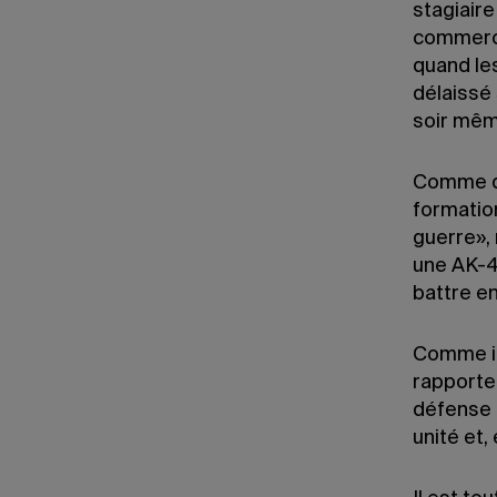
stagiaire
commerce 
quand le
délaissé 
soir même
Comme de
formation
guerre»,
une AK-4
battre en
Comme il
rapporte 
défense t
unité et, 