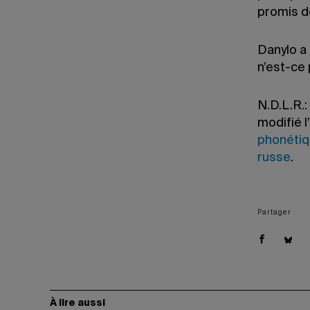
promis de
Danylo a 
n’est-ce
N.D.L.R.:
modifié 
phonétiqu
russe
.
Partager
À lire aussi