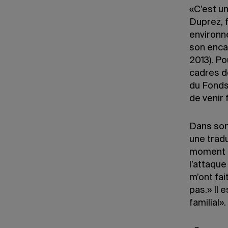
«C’est un
Duprez, f
environn
son enca
2013). Po
cadres d
du Fonds
de venir 
Dans son 
une tradu
moment de
l’attaque
m’ont fai
pas.» Il 
familial».