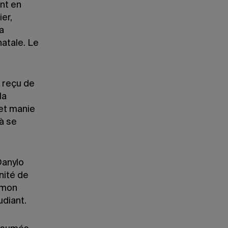
ant en
er,
a
natale. Le
s reçu de
la
et manie
à se
Danylo
nité de
s mon
udiant.