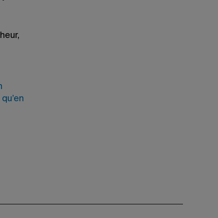
heur,
n
 qu’en