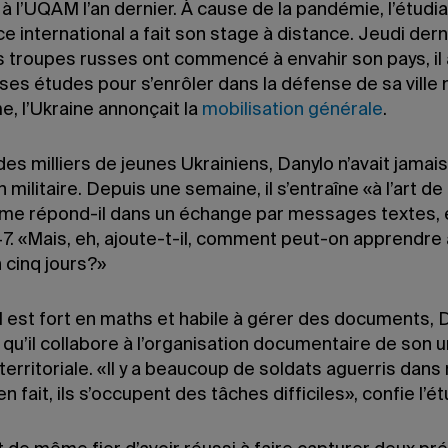
 à l’UQAM l’an dernier. À cause de la pandémie, l’étudi
international a fait son stage à distance. Jeudi derni
s troupes russes ont commencé à envahir son pays, il 
ses études pour s’enrôler dans la défense de sa ville 
, l’Ukraine annonçait la
mobilisation générale
.
s milliers de jeunes Ukrainiens, Danylo n’avait jamai
 militaire. Depuis une semaine, il s’entraîne «à l’art de 
 me répond-il dans un échange par messages textes, 
7. «Mais, eh, ajoute-t-il, comment peut-on apprendre 
 cinq jours?»
 est fort en maths et habile à gérer des documents, 
qu’il collabore à l’organisation documentaire de son u
erritoriale. «Il y a beaucoup de soldats aguerris dan
en fait, ils s’occupent des tâches difficiles», confie l’ét