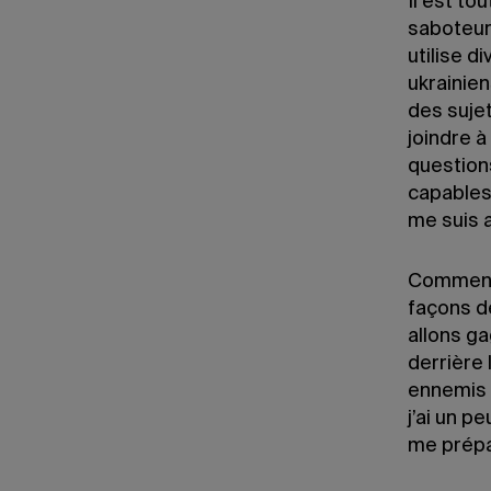
Il est to
saboteurs
utilise d
ukrainie
des suje
joindre à
questions
capables 
me suis a
Comment s
façons d
allons g
derrière 
ennemis 
j’ai un p
me prépa