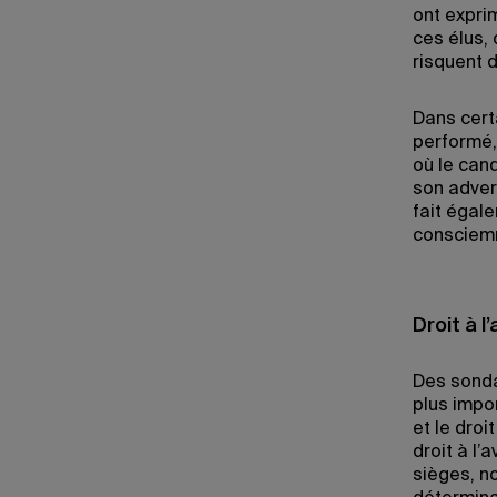
ont expri
ces élus,
risquent 
Dans cert
performé,
où le can
son adver
fait égal
consciem
Droit à 
Des sonda
plus impor
et le dro
droit à l’
sièges, n