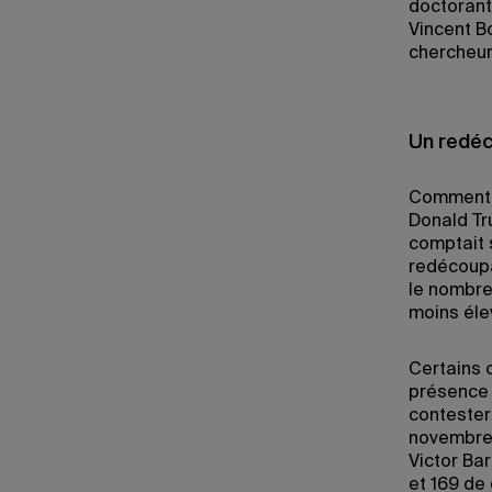
doctorant
Vincent B
chercheur
Un redéc
Comment e
Donald Tr
comptait 
redécoupag
le nombre 
moins éle
Certains o
présence
contester 
novembre
Victor Ba
et 169 de