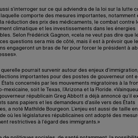
ssi s’interroger sur ce qui adviendra de la loi sur la lutte 
on, laquelle comporte des mesures importantes, notamment 
la réduction des prix des médicaments, le combat contre l
ment climatique et les investissements dans les énergies
bles. Selon Frédérick Gagnon, «cela ne veut pas dire que l
ces questions sera mis de côté, mais il est à prévoir que l
ins engageront un bras de fer pour forcer le président à 
esses».
querelle pourrait survenir autour des enjeux d’immigration,
lections importantes pour des postes de gouverneur ont eu
s États concernés par les mouvements migratoires à la fron
mexicaine, soit le Texas, l’Arizona et la Floride. «Vainqueu
 gouverneur républicain Greg Abbott a déjà annoncé qu’il e
nts sans papiers et les demandeurs d’asile vers des États
s, a noté Mathilde Bourgeon. L’enjeu est aussi de taille e
ride où les législatures républicaines ont adopté des mesu
nt restrictives à l’égard des immigrants.»