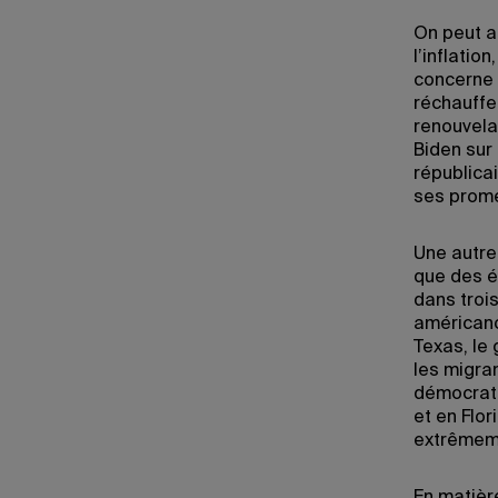
On peut au
l’inflati
concerne 
réchauffe
renouvela
Biden sur 
républica
ses prom
Une autre 
que des é
dans troi
américano-
Texas, le
les migra
démocrate
et en Flo
extrêmeme