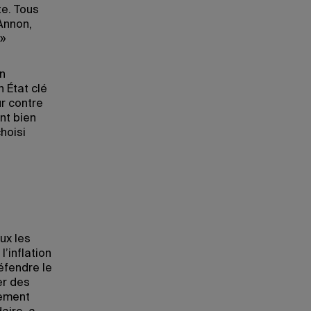
te. Tous
Annon,
.»
n
 État clé
r contre
nt bien
hoisi
ux les
l’inflation
éfendre le
er des
rement