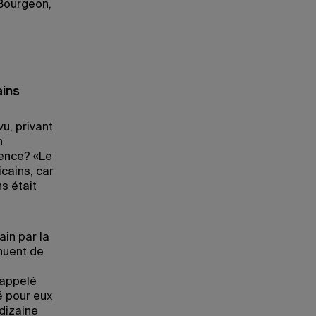
 Bourgeon,
ains
u, privant
n
dence? «Le
icains, car
s était
ain par la
nuent de
rappelé
é pour eux
 dizaine