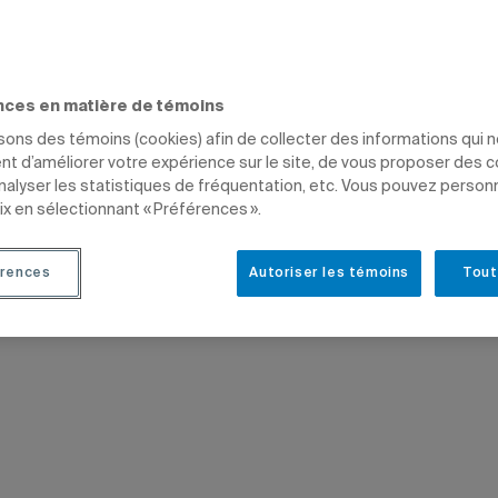
alité
ÉTUDIANTS
PROFESSEURS
nces en matière de témoins
isons des témoins (cookies) afin de collecter des informations qui 
t d’améliorer votre expérience sur le site, de vous proposer des 
analyser les statistiques de fréquentation, etc. Vous pouvez person
ix en sélectionnant « Préférences ».
rences
Autoriser les témoins
Tout