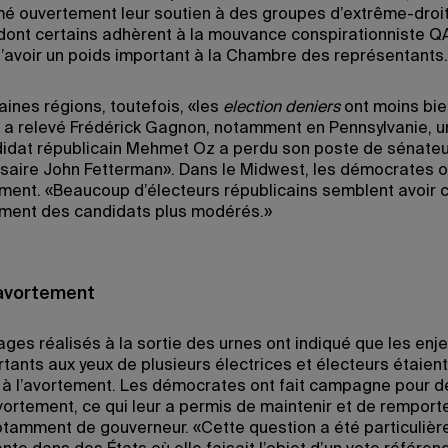
mé ouvertement leur soutien à des groupes d’extrême-droi
 dont certains adhèrent à la mouvance conspirationniste Q
d’avoir un poids important à la Chambre des représentants
aines régions, toutefois, «les
election deniers
ont moins bie
 a relevé Frédérick Gagnon, notamment en Pennsylvanie, un
didat républicain Mehmet Oz a perdu son poste de sénateu
saire John Fetterman». Dans le Midwest, les démocrates o
ement. «Beaucoup d’électeurs républicains semblent avoir c
ment des candidats plus modérés.»
l’avortement
ges réalisés à la sortie des urnes ont indiqué que les enje
tants aux yeux de plusieurs électrices et électeurs étaient 
it à l’avortement. Les démocrates ont fait campagne pour d
avortement, ce qui leur a permis de maintenir et de remport
otamment de gouverneur. «Cette question a été particuliè