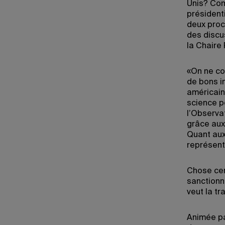
Unis? Com
président
deux proc
des discu
la Chaire
«On ne co
de bons in
américain
science po
l’Observa
grâce aux
Quant aux
représent
Chose cer
sanctionn
veut la tra
Animée pa