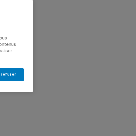
nous
contenus
naliser
 refuser