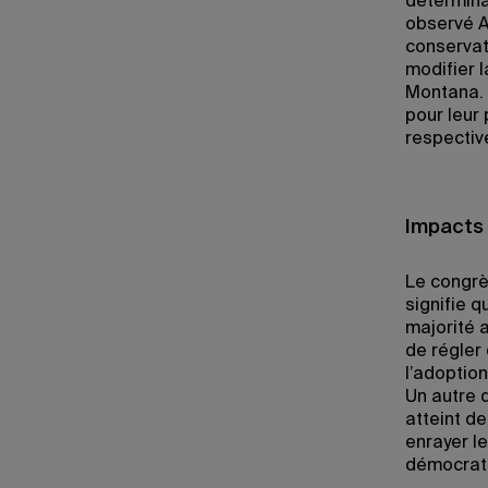
déterminan
observé A
conservat
modifier l
Montana. 
pour leur 
respectiv
Impacts 
Le congrè
signifie q
majorité 
de régler
l’adoptio
Un autre 
atteint d
enrayer le
démocrat