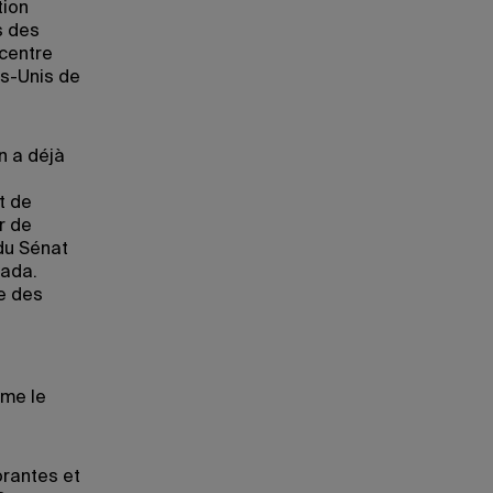
tion
s des
 centre
ts-Unis de
n a déjà
t de
r de
du Sénat
vada.
re des
mme le
orantes et