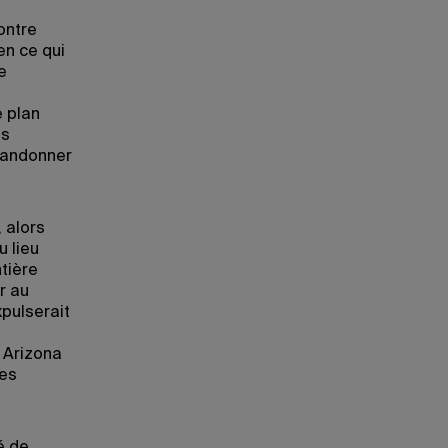
contre
en ce qui
e
e plan
es
abandonner
 alors
 lieu
tière
r au
xpulserait
n Arizona
res