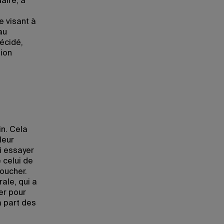
aire, a
e visant à
au
écidé,
tion
in. Cela
leur
i essayer
 celui de
Boucher.
ale, qui a
er pour
a part des