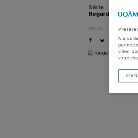
Série
Regard sur l'actu
SOCIÉTÉ
INTERNATIONAL
Préfére
Nous util
permetten
vidéo, d’
votre cho
Préfé