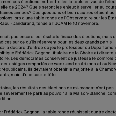
ment ces élections mettent-elles la table en vue de l’élec
ielle de 2024? Quels seront les enjeux à surveiller au cour
haines années? Ces questions et bien d’autres étaient au
ssions lors d’une table ronde de l’Observatoire sur les Éta
 Raoul-Dandurand, tenue à l’UQAM le 10 novembre.
nnaît pas encore les résultats finaux des élections, mais o
dices sur ce qu’ils réservent pour les deux grands partis
s», a déclaré d’entrée de jeu le professeur du Départemen
litique Frédérick Gagnon, titulaire de la Chaire et directeu
toire. Les démocrates conservent de justesse le contrôle 
 deux sièges remportés ce week-end en Arizona et au Ne
 républicains, ils devraient obtenir la majorité à la Chamb
ants, mais d’une courte tête.
taine, les résultats des élections de mi-mandat n’ont pas
é sévèrement le parti au pouvoir à la Maison-Blanche, co
dition.
r Frédérick Gagnon, la table ronde réunissait quatre doct