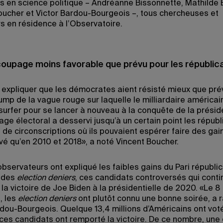
s en science politique – Andréanne Bissonnette, Mathilde
oucher et Victor Bardou-Bourgeois –, tous chercheuses et
s en résidence à l’Observatoire.
oupage moins favorable que prévu pour les républic
xpliquer que les démocrates aient résisté mieux que prév
ump de la vague rouge sur laquelle le milliardaire américai
surfer pour se lancer à nouveau à la conquête de la prési
e électoral a desservi jusqu’à un certain point les républ
de circonscriptions où ils pouvaient espérer faire des gain
vé qu’en 2010 et 2018», a noté Vincent Boucher.
bservateurs ont expliqué les faibles gains du Pari républic
 des
election deniers
, ces candidats controversés qui conti
la victoire de Joe Biden à la présidentielle de 2020. «Le 8
, les
election deniers
ont plutôt connu une bonne soirée, a 
rdou-Bourgeois. Quelque 13,4 millions d’Américains ont vot
 ces candidats ont remporté la victoire. De ce nombre, une