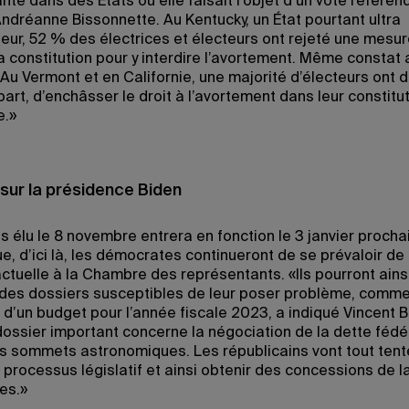
te dans des États où elle faisait l’objet d’un vote référend
ndréanne Bissonnette. Au Kentucky, un État pourtant ultra
eur, 52 % des électrices et électeurs ont rejeté une mesur
a constitution pour y interdire l’avortement. Même constat 
Au Vermont et en Californie, une majorité d’électeurs ont d
part, d’enchâsser le droit à l’avortement dans leur constitu
e.»
sur la présidence Biden
s élu le 8 novembre entrera en fonction le 3 janvier procha
ue, d’ici là, les démocrates continueront de se prévaloir de 
actuelle à la Chambre des représentants. «Ils pourront ains
 des dossiers susceptibles de leur poser problème, comme
n d’un budget pour l’année fiscale 2023, a indiqué Vincent 
dossier important concerne la négociation de la dette fédér
es sommets astronomiques. Les républicains vont tout tent
 processus législatif et ainsi obtenir des concessions de l
es.»