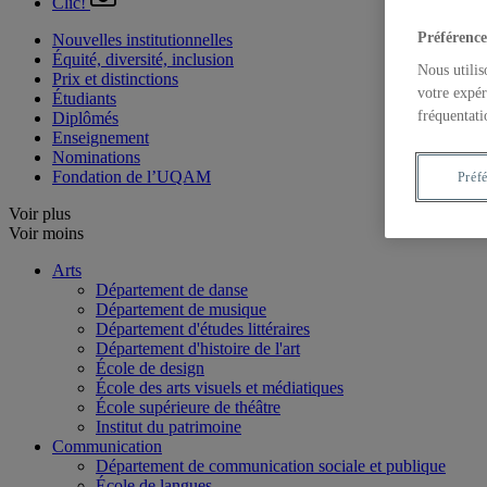
Clic!
Préférence
Nouvelles institutionnelles
Équité, diversité, inclusion
Nous utilis
Prix et distinctions
votre expér
Étudiants
fréquentati
Diplômés
Enseignement
Nominations
Fondation de l’UQAM
Préf
Voir plus
Voir moins
Arts
Département de danse
Département de musique
Département d'études littéraires
Département d'histoire de l'art
École de design
École des arts visuels et médiatiques
École supérieure de théâtre
Institut du patrimoine
Communication
Département de communication sociale et publique
École de langues