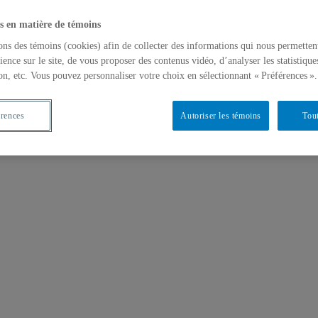
s en matière de témoins
ons des témoins (cookies) afin de collecter des informations qui nous permetten
ience sur le site, de vous proposer des contenus vidéo, d’analyser les statistique
on, etc. Vous pouvez personnaliser votre choix en sélectionnant « Préférences ».
érences
Autoriser les témoins
Tout