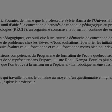
c Fournier, de même que la professeure Sylvie Barma de l’Université 
util d’aide à la conception d’activités de robotique pédagogique au pr
nologies (RÉCIT), un organisme consacré à la formation continue des e
s pédagogiques, cet outil vise à structurer la démarche de conception des
e problèmes chez les élèves. «Nous souhaitons répertorier les initiatives
ite évaluer ce qui fonctionne et ce qui fonctionne moins bien pour dé
lusieurs compétences du Programme de formation de l’école québécoise. 
et de se représenter dans l’espace, illustre Raoul Kamga. Pour les plus 
ue l’on trouve à la maison ou à l’épicerie.» La robotique amène aussi 
es qui travaillent dans le domaine au moyen d’un questionnaire en ligne.
», espère le professeur.