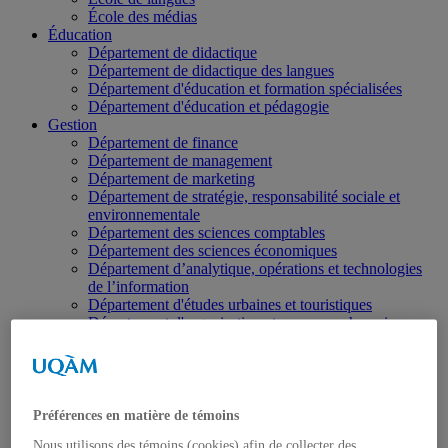
École des médias
Éducation
Département de didactique
Département de didactique des langues
Département d'éducation et formation spécialisées
Département d'éducation et pédagogie
Gestion
Département de finance
Département de management
Département de marketing
Département de stratégie, responsabilité sociale et
environnementale
Département des sciences comptables
Département des sciences économiques
Département d’analytique, opérations et technologies
de l’information
Département d'études urbaines et touristiques
Département d'organisation et ressources humaines
École supérieure de mode
Politique et droit
Département de science politique
Département des sciences juridiques
Institut d'études internationales de Montréal
Préférences en matière de témoins
Sciences
Nous utilisons des témoins (cookies) afin de collecter des