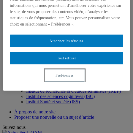
Département de chimie
Département de mathématiques
informations qui nous permettent d’améliorer votre expérience sur
Département des sciences biologiques
le site, de vous proposer des contenus vidéo, d’analyser les
Département des sciences de la Terre et de l'atmosphère
statistiques de fréquentation, etc. Vous pouvez personnaliser votre
Département des sciences de l'activité physique
choix en sélectionnant « Préférences ».
Département d'informatique
Institut des sciences de l'environnement (ISE)
Sciences humaines
Autoriser les témoins
Département de géographie
Département de linguistique
Département de philosophie
Tout refuser
Département de psychologie
Département de sciences des religions
Département de sexologie
Département de sociologie
Préférences
Département d'histoire
École de travail social
Institut de recherches et d'études féministes (IREF)
Institut des sciences cognitives (ISC)
Institut Santé et société (ISS)
À propos de notre site
Proposer une nouvelle ou un sujet d’article
Suivez-nous