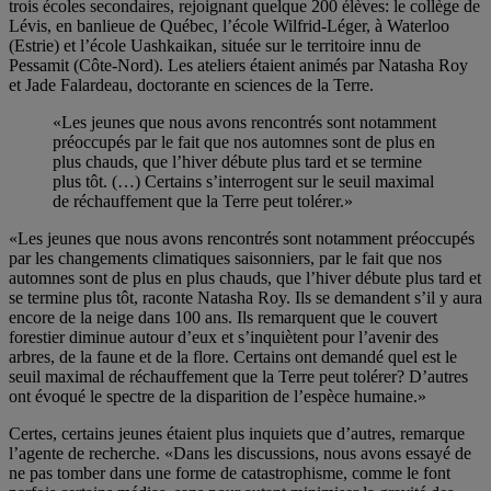
trois écoles secondaires, rejoignant quelque 200 élèves: le collège de
Lévis, en banlieue de Québec, l’école Wilfrid-Léger, à Waterloo
(Estrie) et l’école Uashkaikan, située sur le territoire innu de
Pessamit (Côte-Nord). Les ateliers étaient animés par Natasha Roy
et Jade Falardeau, doctorante en sciences de la Terre.
«Les jeunes que nous avons rencontrés sont notamment
préoccupés par le fait que nos automnes sont de plus en
plus chauds, que l’hiver débute plus tard et se termine
plus tôt. (…) Certains s’interrogent sur le seuil maximal
de réchauffement que la Terre peut tolérer.»
«Les jeunes que nous avons rencontrés sont notamment préoccupés
par les changements climatiques saisonniers, par le fait que nos
automnes sont de plus en plus chauds, que l’hiver débute plus tard et
se termine plus tôt, raconte Natasha Roy. Ils se demandent s’il y aura
encore de la neige dans 100 ans. Ils remarquent que le couvert
forestier diminue autour d’eux et s’inquiètent pour l’avenir des
arbres, de la faune et de la flore. Certains ont demandé quel est le
seuil maximal de réchauffement que la Terre peut tolérer? D’autres
ont évoqué le spectre de la disparition de l’espèce humaine.»
Certes, certains jeunes étaient plus inquiets que d’autres, remarque
l’agente de recherche. «Dans les discussions, nous avons essayé de
ne pas tomber dans une forme de catastrophisme, comme le font