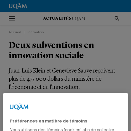
Accueil
|
Innovation
Deux subventions en
innovation sociale
Juan-Luis Klein et Geneviève Sauvé reçoivent
plus de 475 000 dollars du ministère de
l’Économie et de l’Innovation.
RECHERCHE
INNOVATION
INNOVATION SOCIALE
ÉDUCATION
SCIENCES HUMAINES
PROFESSEURS
Préférences en matière de témoins
Nous utilisons des témoins (cookies) afin de collecter