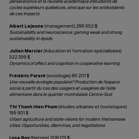
persévérance et la réussite académique d’étudiants de
cycles supérieurs québécois, ainsi que sur les antécédents
de ces impacts
Albert Lejeune
(management) 286 652 $
Sustainability and neuroscience: gaming weak and strong
sustainability in dyads
Julien Mercier
(éducation et formation spécialisées)
322 399 $
Dynamics of affect and cognition in cooperative learning
Frédéric Parent
(sociologie) 89 201 $
Une nouvelle écologie populaire? Production de l’espace
social à partir du cas des usagers et usagères de l’aide
alimentaire dans le quartier montréalais Centre-Sud
Thi Thanh Hien Pham
(études urbaines et touristiques)
199 901 $
Urban agriculture and state visions for modern Vietnamese
cities: Opportunities, dilemmas, and negotiations
Lyse Roy
(histoire) 208 173 $