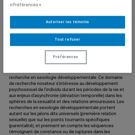
l’UQAM en structurant des domaines émergents,
« Préférences ».
intersectoriels ou novateurs. Les chaires sont attribuées
à un seul titulaire par voie de concours selon divers
critères: le potentiel d’innovation des travaux proposés et
Autoriser les témoins
de collaborations internes et externes, les retombées
scientifiques, sociales et culturelles, et l’intégration et
l’encadrement des étudiants.
Tout refuser
Sexologie développementale
Préférences
La professeure du Département de sexologie
Marie-
Aude Boislard-Pépin
est la titulaire de la Chaire de
recherche en sexologie développementale. Ce domaine
de recherche novateur s’intéresse au développement
psychosexuel de l’individu durant les périodes de la vie et
aux enjeux d’asynchronie (déviation temporelle) dans les
sphères de la sexualité et des relations amoureuses. Les
recherches en sexologie développementale portent
autant sur les jalons dits universels (première relation
sexuelle) que sur les points tournants spécifiques
(parentalité), et prennent en compte les séquences
témoignant de constance ou de ruptures dans les