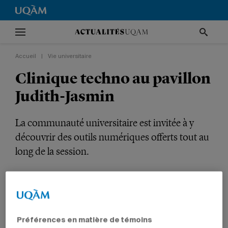
Accueil
|
Vie universitaire
Clinique techno au pavillon
Judith-Jasmin
La communauté universitaire est invitée à y
découvrir des outils numériques offerts tout au
long de la session.
VIE UNIVERSITAIRE
ÉTUDIANTS
CADRES
Préférences en matière de témoins