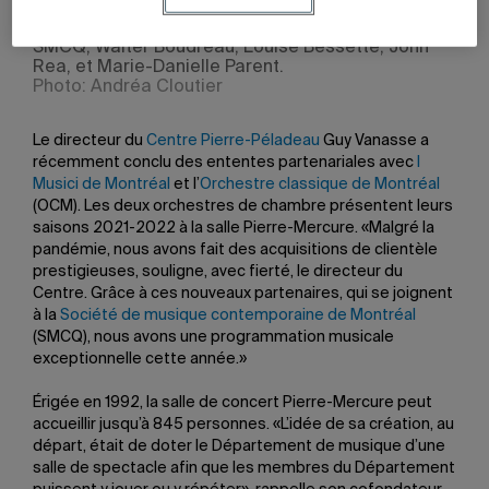
donné en 2015, à la Salle Pierre-Mercure du
Centre Pierre-Péladeau. Avec l’ensemble de la
SMCQ, Walter Boudreau, Louise Bessette, John
Rea, et Marie-Danielle Parent.
Photo: Andréa Cloutier
Le directeur du
Centre Pierre-Péladeau
Guy Vanasse a
récemment conclu des ententes partenariales avec
I
Musici de Montréal
et l’
Orchestre classique de Montréal
(OCM). Les deux orchestres de chambre présentent leurs
saisons 2021-2022 à la salle Pierre-Mercure. «Malgré la
pandémie, nous avons fait des acquisitions de clientèle
prestigieuses, souligne, avec fierté, le directeur du
Centre. Grâce à ces nouveaux partenaires, qui se joignent
à la
Société de musique contemporaine de Montréal
(SMCQ), nous avons une programmation musicale
exceptionnelle cette année.»
Érigée en 1992, la salle de concert Pierre-Mercure peut
accueillir jusqu’à 845 personnes. «L’idée de sa création, au
départ, était de doter le Département de musique d’une
salle de spectacle afin que les membres du Département