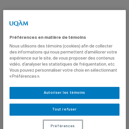
Par
Valérie Martin
7 février 2022 à 17 h 02
Mis à jour le 9 juin 2022 à 13 h 09
Préférences en matière de témoins
Nous utilisons des témoins (cookies) afin de collecter
des informations qui nous permettent d’améliorer votre
expérience sur le site, de vous proposer des contenus
vidéo, d’analyser les statistiques de fréquentation, etc.
Vous pouvez personnaliser votre choix en sélectionnant
« Préférences ».
Autoriser les témoins
Tout refuser
Image du concert
L’Homme/Papillon
de John Rea,
Préférences