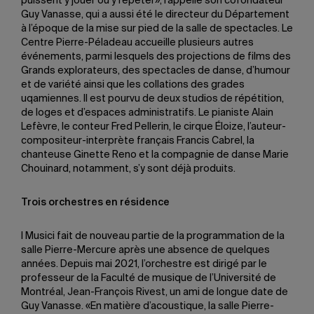
puissent y jouer ou y répéter», rappelle son cofondateur
Guy Vanasse, qui a aussi été le directeur du Département
à l’époque de la mise sur pied de la salle de spectacles. Le
Centre Pierre-Péladeau accueille plusieurs autres
événements, parmi lesquels des projections de films des
Grands explorateurs, des spectacles de danse, d’humour
et de variété ainsi que les collations des grades
uqamiennes. Il est pourvu de deux studios de répétition,
de loges et d’espaces administratifs. Le pianiste Alain
Lefèvre, le conteur Fred Pellerin, le cirque Éloize, l’auteur-
compositeur-interprète français Francis Cabrel, la
chanteuse Ginette Reno et la compagnie de danse Marie
Chouinard, notamment, s’y sont déjà produits.
Trois orchestres en résidence
I Musici fait de nouveau partie de la programmation de la
salle Pierre-Mercure après une absence de quelques
années. Depuis mai 2021, l’orchestre est dirigé par le
professeur de la Faculté de musique de l’Université de
Montréal, Jean-François Rivest, un ami de longue date de
Guy Vanasse. «En matière d’acoustique, la salle Pierre-