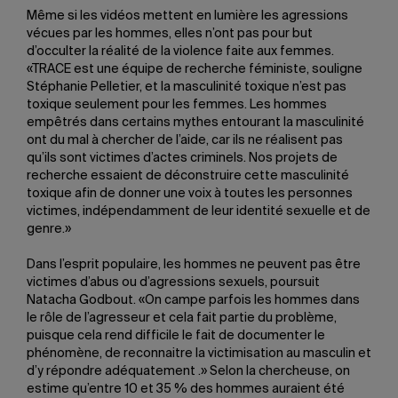
Même si les vidéos mettent en lumière les agressions
vécues par les hommes, elles n’ont pas pour but
d’occulter la réalité de la violence faite aux femmes.
«TRACE est une équipe de recherche féministe, souligne
Stéphanie Pelletier, et la masculinité toxique n’est pas
toxique seulement pour les femmes. Les hommes
empêtrés dans certains mythes entourant la masculinité
ont du mal à chercher de l’aide, car ils ne réalisent pas
qu’ils sont victimes d’actes criminels. Nos projets de
recherche essaient de déconstruire cette masculinité
toxique afin de donner une voix à toutes les personnes
victimes, indépendamment de leur identité sexuelle et de
genre.»
Dans l’esprit populaire, les hommes ne peuvent pas être
victimes d’abus ou d’agressions sexuels, poursuit
Natacha Godbout. «On campe parfois les hommes dans
le rôle de l’agresseur et cela fait partie du problème,
puisque cela rend difficile le fait de documenter le
phénomène, de reconnaitre la victimisation au masculin et
d’y répondre adéquatement .» Selon la chercheuse, on
estime qu’entre 10 et 35 % des hommes auraient été