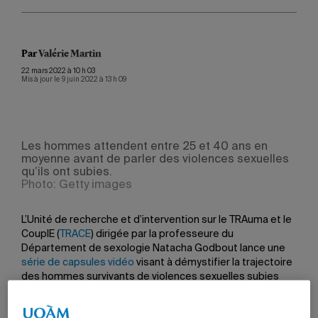
Par
Valérie Martin
22 mars 2022 à 10 h 03
Mis à jour le 9 juin 2022 à 13 h 09
Les hommes attendent entre 25 et 40 ans en
moyenne avant de parler des violences sexuelles
qu’ils ont subies.
Photo: Getty images
L’Unité de recherche et d’intervention sur le TRAuma et le
CouplE (
TRACE
) dirigée par la professeure du
Département de sexologie Natacha Godbout lance une
série de capsules vidéo
visant à démystifier la trajectoire
des hommes survivants de violences sexuelles subies
dans l’enfance. Les vidéos présentent des hommes qui
témoignent de leurs parcours difficiles, des impacts des