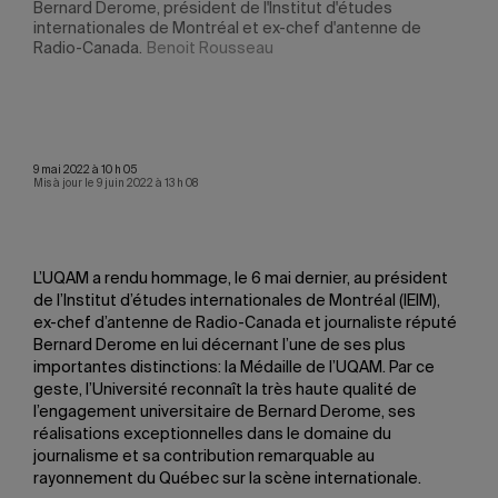
Bernard Derome, président de l'Institut d'études
La m
e de
internationales de Montréal et ex-chef d'antenne de
a pr
Radio-Canada.
Benoit Rousseau
Ben
9 mai 2022 à 10 h 05
Mis à jour le 9 juin 2022 à 13 h 08
L’UQAM a rendu hommage, le 6 mai dernier, au président
de l’Institut d’études internationales de Montréal (IEIM),
ex-chef d’antenne de Radio-Canada et journaliste réputé
Bernard Derome en lui décernant l’une de ses plus
importantes distinctions: la Médaille de l’UQAM. Par ce
geste, l’Université reconnaît la très haute qualité de
l’engagement universitaire de Bernard Derome, ses
réalisations exceptionnelles dans le domaine du
journalisme et sa contribution remarquable au
rayonnement du Québec sur la scène internationale.