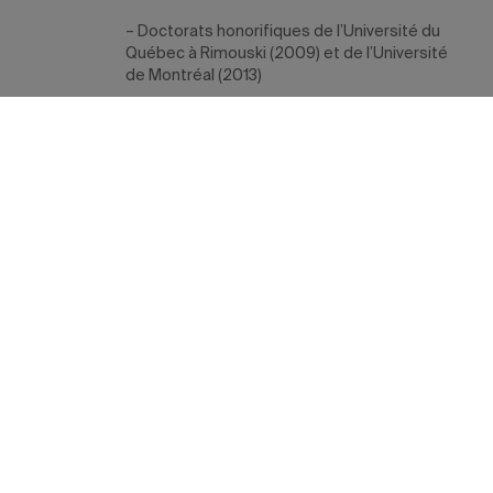
– Doctorats honorifiques de l’Université du
Québec à Rimouski (2009) et de l’Université
de Montréal (2013)
– Prix du Québec Guy-Mauffette, décerné à
un artisan de la radio ou de la télévision en
reconnaissance de sa carrière
journalistique exceptionnelle (2016)
Président de l’IEIM
Bernard Derome tire sa révérence du
Téléjournal
en
décembre 2008, mais continue d’animer plusieurs
émissions spéciales à la télévision. En 2010, il devient le
premier président de l’Institut d’études internationales de
Montréal (IEIM) de l’UQAM, poste qu’il occupe toujours.
Depuis, il s’est impliqué sans relâche dans les activités de
l’Institut, participant aux nombreuses activités publiques