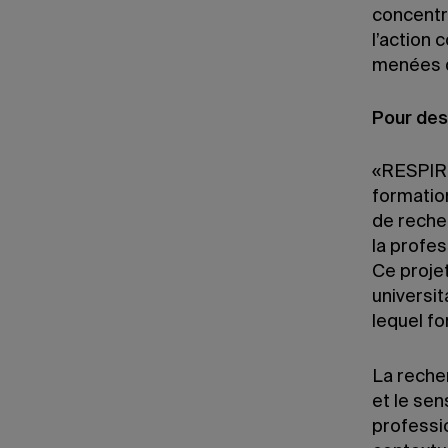
concentre
l’action 
menées d
Pour des
«RESPIRE
formation
de recher
la profe
Ce projet
universit
lequel f
La recher
et le sen
professio