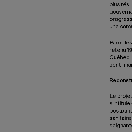
plus rési
gouvernan
progress
une comm
Parmi les
retenu 19
Québec. L
sont fina
Reconstr
Le projet
s’intitul
postpandé
sanitaire
soignante