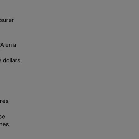
ssurer
TA en a
u
 dollars,
ares
ise
nnes