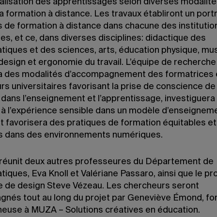
alisation des apprentissages selon diverses modalité
la formation à distance. Les travaux établiront un port
s de formation à distance dans chacune des institutio
es, et ce, dans diverses disciplines: didactique des
iques et des sciences, arts, éducation physique, mu
design et ergonomie du travail. L’équipe de recherche
a des modalités d’accompagnement des formatrices 
s universitaires favorisant la prise de conscience de 
dans l’enseignement et l’apprentissage, investiguera 
 à l’expérience sensible dans un modèle d’enseignem
t favorisera des pratiques de formation équitables et
es dans des environnements numériques.
 réunit deux autres professeures du Département de
iques, Eva Knoll et Valériane Passaro, ainsi que le p
le de design Steve Vézeau. Les chercheurs seront
nés tout au long du projet par Geneviève Émond, fo
heuse à MUZA – Solutions créatives en éducation.