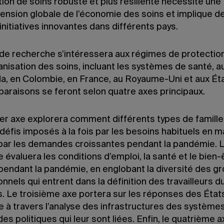
ion de soins robuste et plus résiliente nécessite une
nsion globale de l’économie des soins et implique de 
initiatives innovantes dans différents pays.
 de recherche s’intéressera aux régimes de protection
ganisation des soins, incluant les systèmes de santé, au
a, en Colombie, en France, au Royaume-Uni et aux Ét
araisons se feront selon quatre axes principaux.
er axe explorera comment différents types de familles
défis imposés à la fois par les besoins habituels en m
 par les demandes croissantes pendant la pandémie. 
évaluera les conditions d’emploi, la santé et le bien-
 pendant la pandémie, en englobant la diversité des g
nnels qui entrent dans la définition des travailleurs d
. Le troisième axe portera sur les réponses des États
 à travers l’analyse des infrastructures des système
des politiques qui leur sont liées. Enfin, le quatrième 