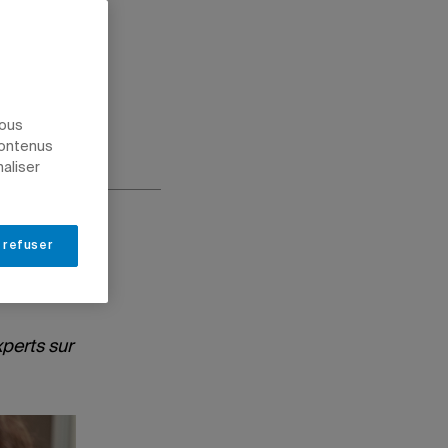
nous
contenus
naliser
 refuser
xperts sur