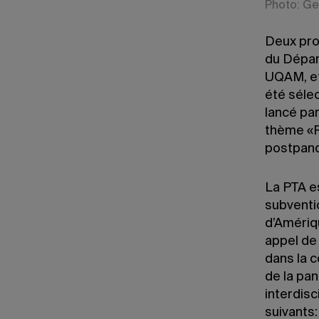
Photo: Ge
Deux pro
du Dépar
UQAM, et
été sélec
lancé par
thème «R
postpan
La PTA es
subventi
d’Amériq
appel de
dans la 
de la pa
interdisc
suivants: