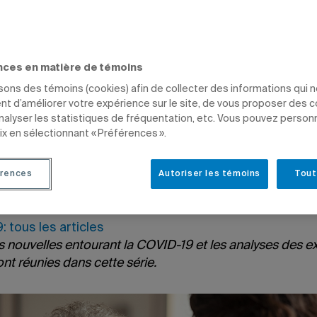
s articles
AL
COVID-19 / ANALYSES D'EXPERTS
GESTION
SCIENCES
PROFESSEURS
nces en matière de témoins
isons des témoins (cookies) afin de collecter des informations qui 
t d’améliorer votre expérience sur le site, de vous proposer des 
analyser les statistiques de fréquentation, etc. Vous pouvez person
ix en sélectionnant « Préférences ».
rences
Autoriser les témoins
Tout
 à 13 h 03
e 9 juin 2022 à 13 h 09
 tous les articles
s nouvelles entourant la COVID-19 et les analyses des e
sont réunies dans cette série.