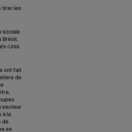
tirer les
 sociale
 Brésil,
ats-Unis.
 ont fait
atière de
Le
être,
roupes
u secteur
 à la
s de
axe se