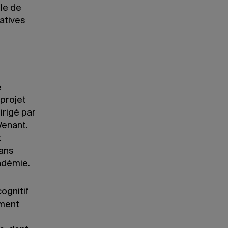
ôle de
tatives
e
 projet
irigé par
enant.
t
dans
ndémie.
ognitif
ement