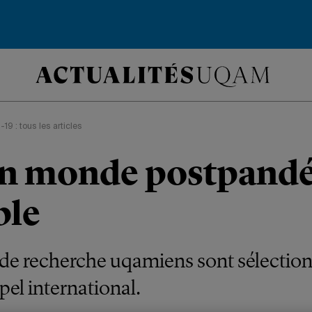
19 : tous les articles
un monde postpand
ble
de recherche uqamiens sont sélection
pel international.