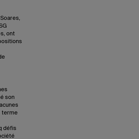
 Soares,
ESG
s, ont
positions
de
nes
cé son
lacunes
g terme
q défis
société