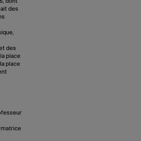
s, dont
rait des
ns
sique,
et des
la place
la place
ent
rofesseur
rmatrice