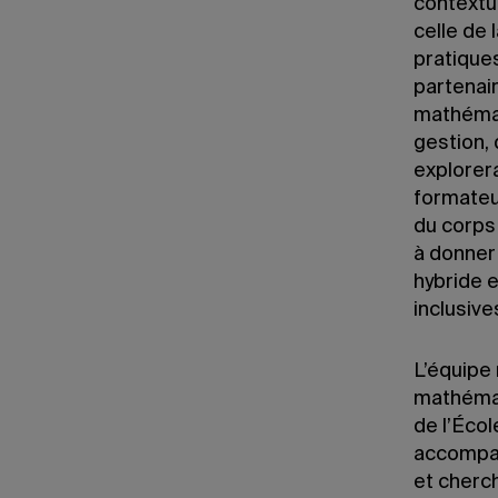
contextu
celle de 
pratique
partenair
mathémat
gestion, 
explorer
formateur
du corps 
à donner
hybride e
inclusiv
L’équipe
mathémat
de l’Éco
accompag
et cherc