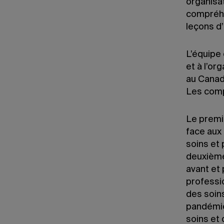
organisat
compréhe
leçons d’
L’équipe
et à l’or
au Canad
Les comp
Le premi
face aux 
soins et
deuxième 
avant et
professio
des soins
pandémie
soins et 