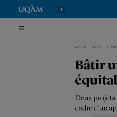
Accueil
|
Séries
|
COVID-
Bâtir 
équita
Deux projets 
cadre d’un ap