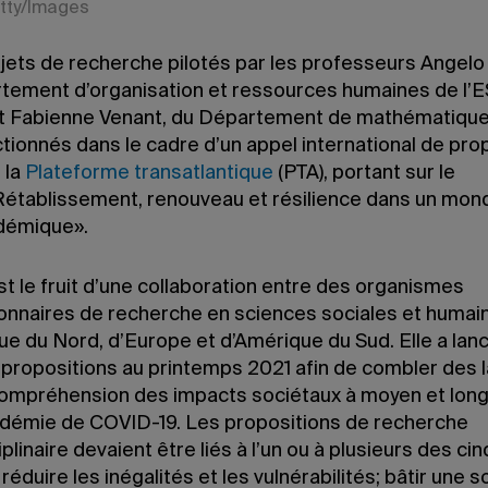
tty/Images
jets de recherche pilotés par les professeurs Angelo
tement d’organisation et ressources humaines de l’
 Fabienne Venant, du Département de mathématique
tionnés dans le cadre d’un appel international de pro
 la
Plateforme transatlantique
(PTA), portant sur le
établissement, renouveau et résilience dans un mon
démique».
t le fruit d’une collaboration entre des organismes
onnaires de recherche en sciences sociales et humai
ue du Nord, d’Europe et d’Amérique du Sud. Elle a lan
 propositions au printemps 2021 afin de combler des 
compréhension des impacts sociétaux à moyen et lon
ndémie de COVID-19. Les propositions de recherche
iplinaire devaient être liés à l’un ou à plusieurs des cin
 réduire les inégalités et les vulnérabilités; bâtir une 