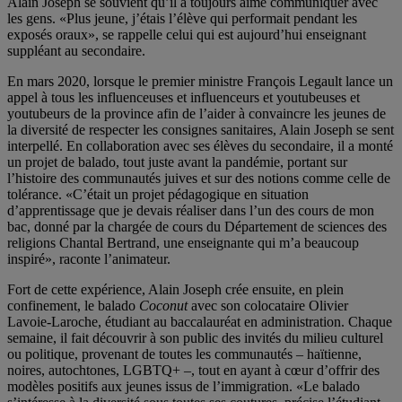
Alain Joseph se souvient qu’il a toujours aimé communiquer avec
les gens. «Plus jeune, j’étais l’élève qui performait pendant les
exposés oraux», se rappelle celui qui est aujourd’hui enseignant
suppléant au secondaire.
En mars 2020, lorsque le premier ministre François Legault lance un
appel à tous les influenceuses et influenceurs et youtubeuses et
youtubeurs de la province afin de l’aider à convaincre les jeunes de
la diversité de respecter les consignes sanitaires, Alain Joseph se sent
interpellé. En collaboration avec ses élèves du secondaire, il a monté
un projet de balado, tout juste avant la pandémie, portant sur
l’histoire des communautés juives et sur des notions comme celle de
tolérance. «C’était un projet pédagogique en situation
d’apprentissage que je devais réaliser dans l’un des cours de mon
bac, donné par la chargée de cours du Département de sciences des
religions Chantal Bertrand, une enseignante qui m’a beaucoup
inspiré», raconte l’animateur.
Fort de cette expérience, Alain Joseph crée ensuite, en plein
confinement, le balado
Coconut
avec son colocataire Olivier
Lavoie-Laroche, étudiant au baccalauréat en administration. Chaque
semaine, il fait découvrir à son public des invités du milieu culturel
ou politique, provenant de toutes les communautés – haïtienne,
noires, autochtones, LGBTQ+ –, tout en ayant à cœur d’offrir des
modèles positifs aux jeunes issus de l’immigration. «Le balado