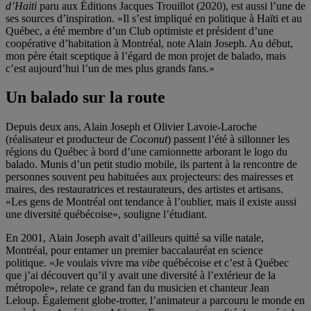
d’Haiti
paru aux Éditions Jacques Trouillot (2020), est aussi l’une de
ses sources d’inspiration. «Il s’est impliqué en politique à Haïti et au
Québec, a été membre d’un Club optimiste et président d’une
coopérative d’habitation à Montréal, note Alain Joseph. Au début,
mon père était sceptique à l’égard de mon projet de balado, mais
c’est aujourd’hui l’un de mes plus grands fans.»
Un balado sur la route
Depuis deux ans, Alain Joseph et Olivier Lavoie-Laroche
(réalisateur et producteur de
Coconut
) passent l’été à sillonner les
régions du Québec à bord d’une camionnette arborant le logo du
balado. Munis d’un petit studio mobile, ils partent à la rencontre de
personnes souvent peu habituées aux projecteurs: des mairesses et
maires, des restauratrices et restaurateurs, des artistes et artisans.
«Les gens de Montréal ont tendance à l’oublier, mais il existe aussi
une diversité québécoise», souligne l’étudiant.
En 2001, Alain Joseph avait d’ailleurs quitté sa ville natale,
Montréal, pour entamer un premier baccalauréat en science
politique. «Je voulais vivre ma
vibe
québécoise et c’est à Québec
que j’ai découvert qu’il y avait une diversité à l’extérieur de la
métropole», relate ce grand fan du musicien et chanteur Jean
Leloup. Également globe-trotter, l’animateur a parcouru le monde en