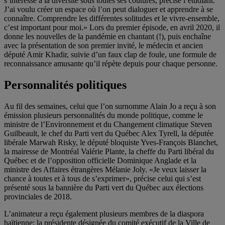
s’intéresse à la diversité sous toutes ses coutures, précise l’étudiant.
J’ai voulu créer un espace où l’on peut dialoguer et apprendre à se
connaître. Comprendre les différentes solitudes et le vivre-ensemble,
c’est important pour moi.» Lors du premier épisode, en avril 2020, il
donne les nouvelles de la pandémie en chantant (!), puis enchaîne
avec la présentation de son premier invité, le médecin et ancien
député Amir Khadir, suivie d’un faux clap de foule, une formule de
reconnaissance amusante qu’il répète depuis pour chaque personne.
Personnalités politiques
Au fil des semaines, celui que l’on surnomme Alain Jo a reçu à son
émission plusieurs personnalités du monde politique, comme le
ministre de l’Environnement et du Changement climatique Steven
Guilbeault, le chef du Parti vert du Québec Alex Tyrell, la députée
libérale Marwah Risky, le député bloquiste Yves-François Blanchet,
la mairesse de Montréal Valérie Plante, la cheffe du Parti libéral du
Québec et de l’opposition officielle Dominique Anglade et la
ministre des Affaires étrangères Mélanie Joly. «Je veux laisser la
chance à toutes et à tous de s’exprimer», précise celui qui s’est
présenté sous la bannière du Parti vert du Québec aux élections
provinciales de 2018.
L’animateur a reçu également plusieurs membres de la diaspora
haïtienne: la présidente désignée du comité exécutif de la Ville de