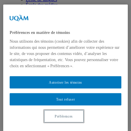
École des médias
Éducation
Département de didactique
Département de didactique des langues
Département d'éducation et formation spécialisées
Département d'éducation et pédagogie
Préférences en matière de témoins
Gestion
Nous utilisons des témoins (cookies) afin de collecter des
Département de finance
Département de management
informations qui nous permettent d’améliorer votre expérience sur
Département de marketing
le site, de vous proposer des contenus vidéo, d’analyser les
Département de stratégie, responsabilité sociale et
statistiques de fréquentation, etc. Vous pouvez personnaliser votre
environnementale
choix en sélectionnant « Préférences ».
Département des sciences comptables
Département des sciences économiques
Département d’analytique, opérations et technologies
Autoriser les témoins
de l’information
Département d'études urbaines et touristiques
Département d'organisation et ressources humaines
École supérieure de mode
Tout refuser
Politique et droit
Département de science politique
Département des sciences juridiques
Préférences
Institut d'études internationales de Montréal
Sciences