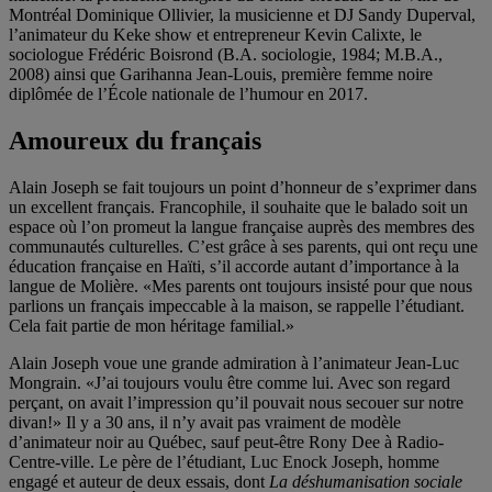
Montréal Dominique Ollivier, la musicienne et DJ Sandy Duperval,
l’animateur du Keke show et entrepreneur Kevin Calixte, le
sociologue Frédéric Boisrond (B.A. sociologie, 1984; M.B.A.,
2008) ainsi que Garihanna Jean-Louis, première femme noire
diplômée de l’École nationale de l’humour en 2017.
Amoureux du français
Alain Joseph se fait toujours un point d’honneur de s’exprimer dans
un excellent français. Francophile, il souhaite que le balado soit un
espace où l’on promeut la langue française auprès des membres des
communautés culturelles. C’est grâce à ses parents, qui ont reçu une
éducation française en Haïti, s’il accorde autant d’importance à la
langue de Molière. «Mes parents ont toujours insisté pour que nous
parlions un français impeccable à la maison, se rappelle l’étudiant.
Cela fait partie de mon héritage familial.»
Alain Joseph voue une grande admiration à l’animateur Jean-Luc
Mongrain. «J’ai toujours voulu être comme lui. Avec son regard
perçant, on avait l’impression qu’il pouvait nous secouer sur notre
divan!» Il y a 30 ans, il n’y avait pas vraiment de modèle
d’animateur noir au Québec, sauf peut-être Rony Dee à Radio-
Centre-ville. Le père de l’étudiant, Luc Enock Joseph, homme
engagé et auteur de deux essais, dont
La déshumanisation sociale