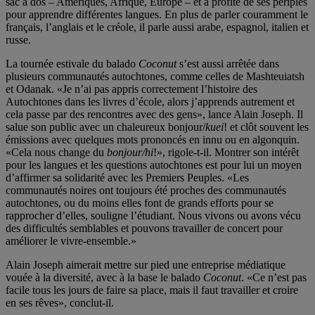
sac à dos – Amériques, Afrique, Europe – et a profité de ses périples
pour apprendre différentes langues. En plus de parler couramment le
français, l’anglais et le créole, il parle aussi arabe, espagnol, italien et
russe.
La tournée estivale du balado
Coconut
s’est aussi arrêtée dans
plusieurs communautés autochtones, comme celles de Mashteuiatsh
et Odanak. «Je n’ai pas appris correctement l’histoire des
Autochtones dans les livres d’école, alors j’apprends autrement et
cela passe par des rencontres avec des gens», lance Alain Joseph. Il
salue son public avec un chaleureux bonjour/
kuei
! et clôt souvent les
émissions avec quelques mots prononcés en innu ou en algonquin.
«Cela nous change du
bonjour/hi
!», rigole-t-il. Montrer son intérêt
pour les langues et les questions autochtones est pour lui un moyen
d’affirmer sa solidarité avec les Premiers Peuples. «Les
communautés noires ont toujours été proches des communautés
autochtones, ou du moins elles font de grands efforts pour se
rapprocher d’elles, souligne l’étudiant. Nous vivons ou avons vécu
des difficultés semblables et pouvons travailler de concert pour
améliorer le vivre-ensemble.»
Alain Joseph aimerait mettre sur pied une entreprise médiatique
vouée à la diversité, avec à la base le balado
Coconut
. «Ce n’est pas
facile tous les jours de faire sa place, mais il faut travailler et croire
en ses rêves», conclut-il.