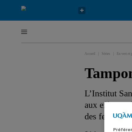
Accueil
|
Séries
|
En vert et 
Tampons
L’Institut Sa
aux effets né
des femmes e
Préfére