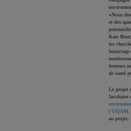
environnem
«Nous disc
et des qua
potentiell
Kate Bouch
les cherch
beaucoup d
nombreuses
femmes ne 
de santé p
Le projet 
facultaire
environne
l’UQAM
.
au projet.