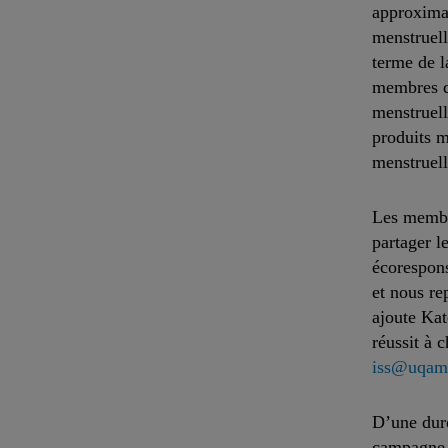
approximat
menstruell
terme de 
membres de
menstruell
produits m
menstruel
Les membr
partager l
écorespon
et nous re
ajoute Kat
réussit à 
iss@uqam
D’une duré
campagne s