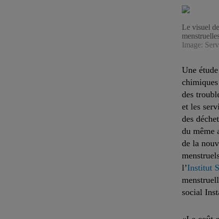
Le visuel de
menstruelles
Image: Serv
Une étude 
chimiques 
des troubl
et les ser
des déchet
du même ac
de la nouv
menstruels
l’
Institut 
menstruell
social Ins