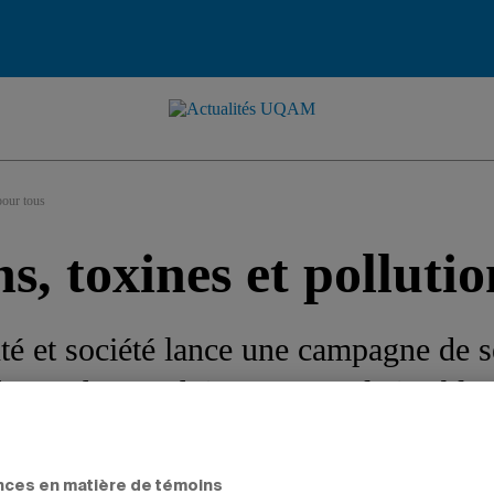
pour tous
, toxines et pollutio
nté et société lance une campagne de s
fastes des produits menstruels jetables
t l’environnement.
nces en matière de témoins