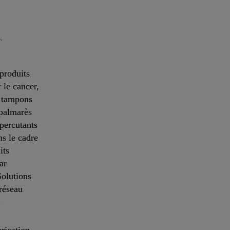
.
produits
 le cancer,
s tampons
 palmarès
 percutants
ns le cadre
its
ar
Solutions
 réseau
.