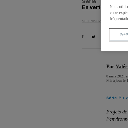
Série
Nous utilis
En vert et pour t
votre expér
fréquentati
VIE UNIVERSITAIRE
ENVIR
Préf
Par
Valér
8 mars 2021 à
Mis à jour le 
En ve
Série
Projets de 
l’environ