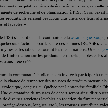
nvironnemental de ces produits pose problème, puisque la fab
ttes sanitaires jetables nécessite énormément d’eau, rappelle 
agente de recherche et de planification à l’ISS. Si on payait l
ces produits, ils seraient beaucoup plus chers que leurs alterna
es et lavables.»
de l’ISS s’inscrit dans la continuité de la
#Campagne Rouge
,
 québécois d’actions pour la santé des femmes (RQASF), visa
s mythes et les tabous entourant les menstruations. Une
page 
 de l’information sur les produits menstruels jetables et les al
es a aussi été créée.
ram, la communauté étudiante sera invitée à participer à un c
a la chance de remporter des trousses de produits menstruels 
 écologique, conçues au Québec par l’entreprise familiale Ö
 Une quarantaine de trousses de départ seront ainsi distribuées
de diverses serviettes lavables en fonction du flux menstrue
s, protège-dessous, longues, etc.), les trousses sont d’une vale