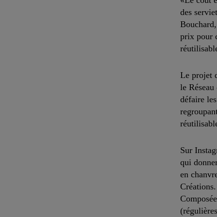
«Le coût e
des servie
Bouchard, 
prix pour 
réutilisabl
Le projet 
le Réseau
défaire le
regroupant
réutilisabl
Sur Instag
qui donner
en chanvre
Créations.
Composées 
(régulière