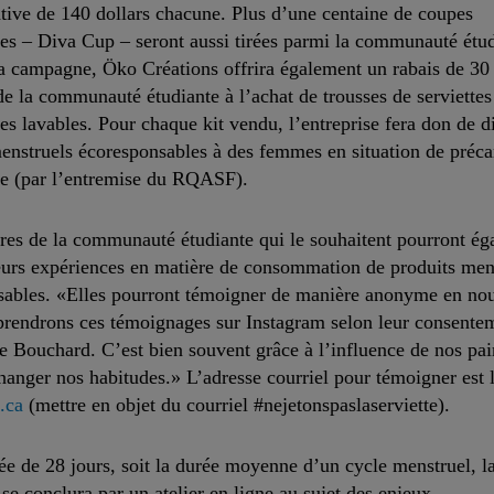
ive de 140 dollars chacune. Plus d’une centaine de coupes
es – Diva Cup – seront aussi tirées parmi la communauté étu
la campagne, Öko Créations offrira également un rabais de 3
 la communauté étudiante à l’achat de trousses de serviettes
es lavables. Pour chaque kit vendu, l’entreprise fera don de d
enstruels écoresponsables à des femmes en situation de préca
le (par l’entremise du RQASF).
es de la communauté étudiante qui le souhaitent pourront ég
eurs expériences en matière de consommation de produits men
sables. «Elles pourront témoigner de manière anonyme en nou
prendrons ces témoignages sur Instagram selon leur consente
e Bouchard. C’est bien souvent grâce à l’influence de nos pai
changer nos habitudes.» L’adresse courriel pour témoigner est 
.ca
(mettre en objet du courriel #nejetonspaslaserviette).
e de 28 jours, soit la durée moyenne d’un cycle menstruel, l
e conclura par un atelier en ligne au sujet des enjeux