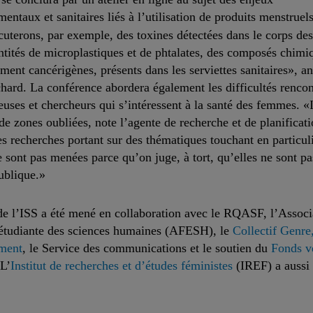
entaux et sanitaires liés à l’utilisation de produits menstruel
uterons, par exemple, des toxines détectées dans le corps d
ntités de microplastiques et de phtalates, des composés chimi
ement cancérigènes, présents dans les serviettes sanitaires», a
ard. La conférence abordera également les difficultés rencon
euses et chercheurs qui s’intéressent à la santé des femmes. «I
e zones oubliées, note l’agente de recherche et de planificat
 recherches portant sur des thématiques touchant en particuli
sont pas menées parce qu’on juge, à tort, qu’elles ne sont pas
ublique.»
de l’ISS a été mené en collaboration avec le RQASF, l’Associ
 étudiante des sciences humaines (AFESH), le
Collectif Genre,
ment
, le Service des communications et le soutien du
Fonds v
 L’
Institut de recherches et d’études féministes
(IREF) a aussi 