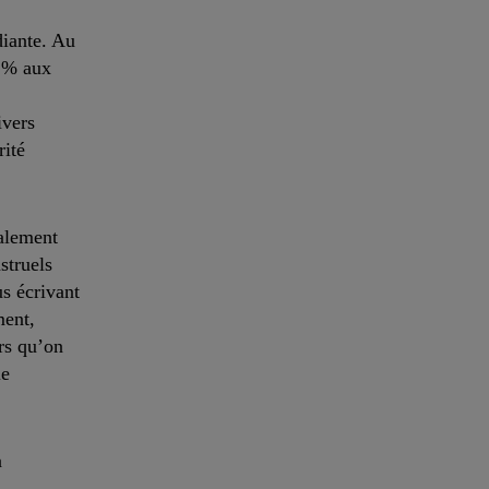
diante. Au
0 % aux
ivers
rité
alement
struels
s écrivant
ment,
rs qu’on
le
a