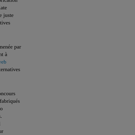
rication
Kate
e juste
tives
 menée par
nt à
web
ternatives
oncours
fabriqués
ko
.
l
ur