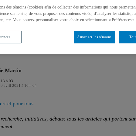
ons des témoins (cookies) afin de collecter des informations qui nous permetten
ous
ience sur le site, de vous proposer des contenus vidéo, d’analyser les statistique
on, etc. Vous pouvez personnaliser votre choix en sélectionnant « Préférences ».
ONNEMENT
SANTÉ
SCIENCES HUMAINES
EMPLOYÉS
érences
Autoriser les témoins
Tout
ie Martin
 13 h 03
19 avril 2021 à 10 h 04
rt et pour tous
recherche, initiatives, débats: tous les articles qui portent sur
nement.