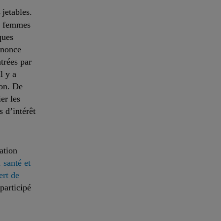
s
jetables.
es femmes
ques
nnonce
trées par
l y a
ion. De
er les
 d’intérêt
ation
 santé et
ert de
participé