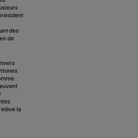
es
usieurs
président
eam
des
les de
envers
chtones
 comme
peuvent
r
ntés
relève la