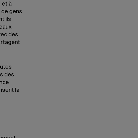
 et à
p de gens
t ils
seaux
vec des
artagent
autés
es des
ance
sent la