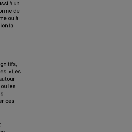
ssi à un
forme de
ème ou à
ion la
gnitifs,
tes. «Les
 autour
 ou les
is
er ces
t