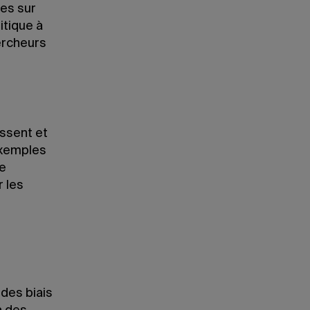
ues sur
itique à
ercheurs
issent et
 exemples
re
r les
 des biais