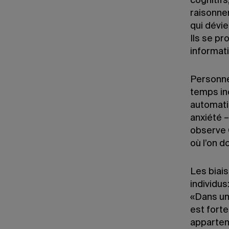
cognitif
raisonne
qui dévie
Ils se p
informat
Personne 
temps in
automati
anxiété 
observe 
où l’on 
Les biai
individus
«Dans un
est forte
apparten