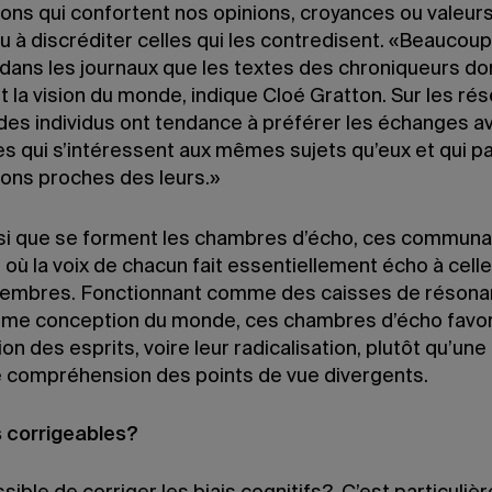
ons qui confortent nos opinions, croyances ou valeurs
u à discréditer celles qui les contredisent. «Beaucou
 dans les journaux que les textes des chroniqueurs don
 la vision du monde, indique Cloé Gratton. Sur les ré
 des individus ont tendance à préférer les échanges a
s qui s’intéressent aux mêmes sujets qu’eux et qui p
ions proches des leurs.»
nsi que se forment les chambres d’écho, ces commun
s où la voix de chacun fait essentiellement écho à cell
embres. Fonctionnant comme des caisses de réson
me conception du monde, ces chambres d’écho favori
ion des esprits, voire leur radicalisation, plutôt qu’une
e compréhension des points de vue divergents.
s corrigeables?