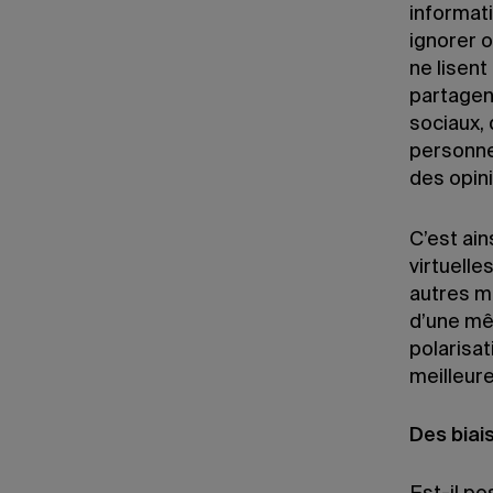
informati
ignorer o
ne lisent
partagent
sociaux,
personne
des opin
C’est ai
virtuelle
autres m
d’une mê
polarisat
meilleur
Des biai