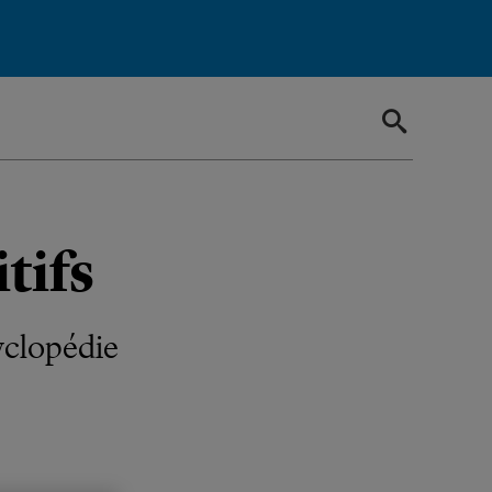
tifs
yclopédie