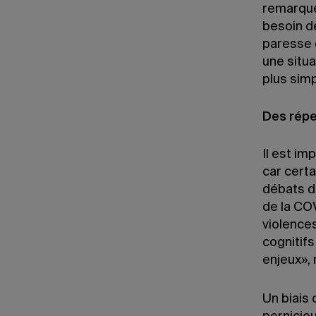
remarque
besoin d
paresse 
une situa
plus simp
Des répe
Il est im
car cert
débats d
de la COV
violences
cognitif
enjeux», 
Un biais 