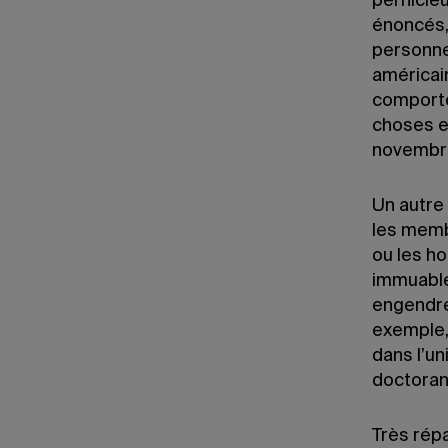
pernicie
énoncés,
personne
américain
comporte
choses e
novembre
Un autre b
les memb
ou les h
immuable
engendrer
exemple,
dans l’un
doctora
Très rép