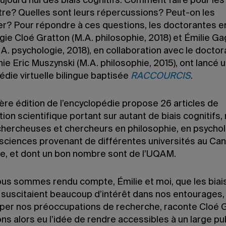
ujourd’hui des biais cognitifs. Comment faire pour les
tre? Quelles sont leurs répercussions? Peut-on les
r? Pour répondre à ces questions, les doctorantes e
gie Cloé Gratton (M.A. philosophie, 2018) et Émilie G
.A. psychologie, 2018), en collaboration avec le doctor
ie Eric Muszynski (M.A. philosophie, 2015), ont lancé 
die virtuelle bilingue baptisée
RACCOURCIS
.
ère édition de l’encyclopédie propose 26 articles de
tion scientifique portant sur autant de biais cognitifs,
chercheuses et chercheurs en philosophie, en psychol
sciences provenant de différentes universités au Ca
e, et dont un bon nombre sont de l’UQAM.
us sommes rendu compte, Émilie et moi, que les biai
s suscitaient beaucoup d’intérêt dans nos entourages,
per nos préoccupations de recherche, raconte Cloé G
s alors eu l’idée de rendre accessibles à un large pu