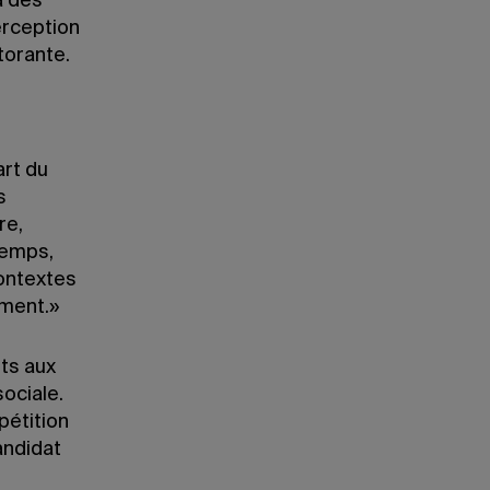
à des
erception
torante.
s
art du
s
re,
temps,
contextes
ement.»
nts aux
sociale.
pétition
andidat