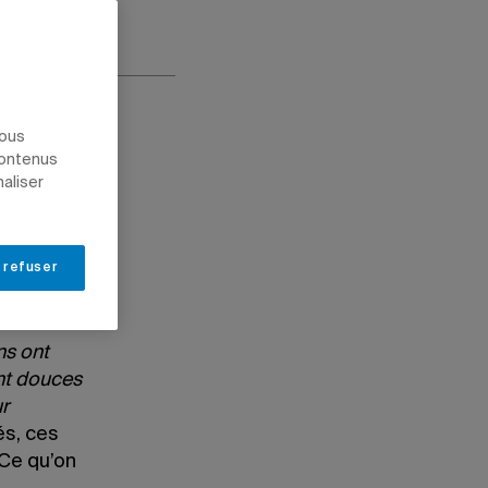
nous
contenus
naliser
 refuser
ns ont
nt douces
ur
és, ces
 Ce qu’on