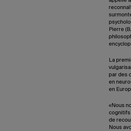
appelle a
reconnaî
surmonte
psycholo
Pierre (B
philosoph
encyclopé
La premi
vulgarisa
par des 
en neuro
en Europ
«Nous no
cognitif
de recou
Nous avon