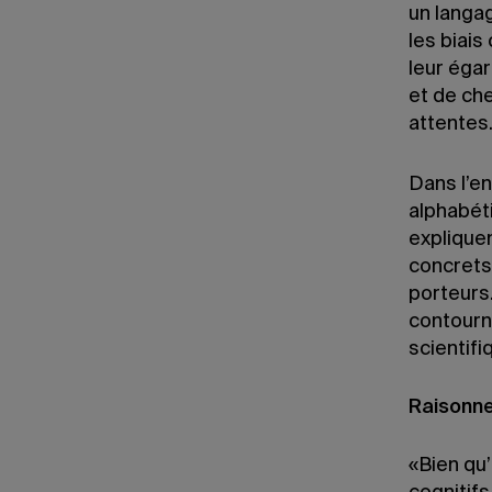
un langag
les biais
leur éga
et de ch
attentes
Dans l’en
alphabéti
expliquen
concrets
porteurs
contourn
scientif
Raisonne
«Bien qu’