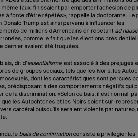
ux. «Des études ont montré que des affirmations ou d
 même faux, finissaient par emporter l’adhésion de pl
s à force d’être répétés», rappelle la doctorante. Le 
 Donald Trump est ainsi parvenu à influencer les
ments de millions d’Américains en répétant
ad naus
rronées, comme le fait que les élections présidentiel
 dernier avaient été truquées.
iais, dit d’
essentialisme
, est associé à des préjugés 
res de groupes sociaux, tels que les Noirs, les Auto
omosexuels, dont les caractéristiques sont perçues
s, prédisposant à des comportements négatifs qui 
 de la discrimination. «Selon ce bais, il est normal, pa
 que les Autochtones et les Noirs soient sur-représe
ivers carcéral puisqu’ils seraient violents par nature», 
nte.
andu, le
biais de confirmation
consiste à privilégier les