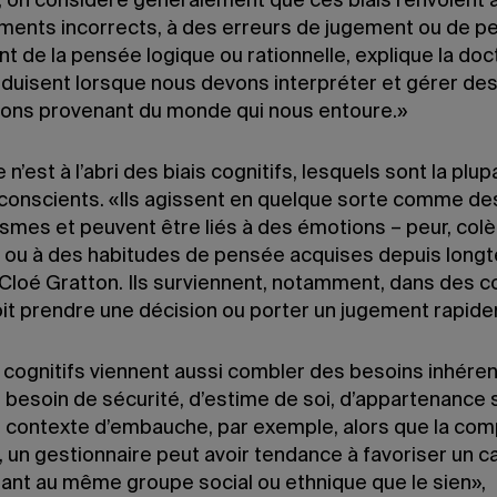
s, on considère généralement que ces biais renvoient 
ments incorrects, à des erreurs de jugement ou de p
nt de la pensée logique ou rationnelle, explique la doc
roduisent lorsque nous devons interpréter et gérer de
ions provenant du monde qui nous entoure.»
n’est à l’abri des biais cognitifs, lesquels sont la plup
conscients. «Ils agissent en quelque sorte comme de
smes et peuvent être liés à des émotions – peur, colè
– ou à des habitudes de pensée acquises depuis long
Cloé Gratton. Ils surviennent, notamment, dans des 
doit prendre une décision ou porter un jugement rapid
s cognitifs viennent aussi combler des besoins inhére
: besoin de sécurité, d’estime de soi, d’appartenance 
 contexte d’embauche, par exemple, alors que la com
, un gestionnaire peut avoir tendance à favoriser un c
ant au même groupe social ou ethnique que le sien»,