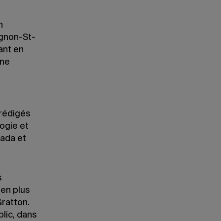
n
agnon-St-
ant en
une
 rédigés
ogie et
nada et
s
 en plus
ratton.
blic, dans