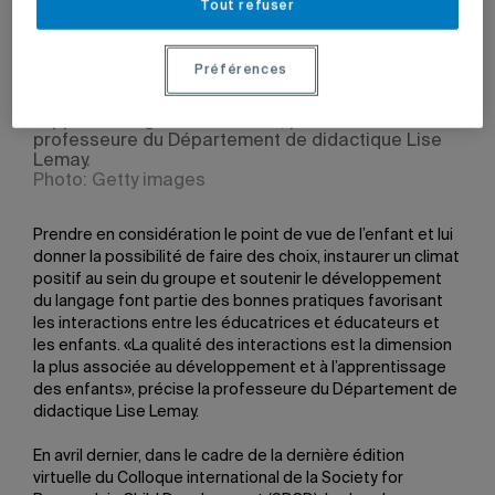
Tout refuser
Préférences
«La qualité des interactions est la dimension la
plus associée au développement et à
l’apprentissage des enfants», précise la
professeure du Département de didactique Lise
Lemay.
Photo: Getty images
Prendre en considération le point de vue de l’enfant et lui
donner la possibilité de faire des choix, instaurer un climat
positif au sein du groupe et soutenir le développement
du langage font partie des bonnes pratiques favorisant
les interactions entre les éducatrices et éducateurs et
les enfants. «La qualité des interactions est la dimension
la plus associée au développement et à l’apprentissage
des enfants», précise la professeure du Département de
didactique Lise Lemay.
En avril dernier, dans le cadre de la dernière édition
virtuelle du Colloque international de la Society for