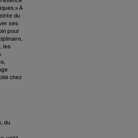
 présence
siques.» À
einte du
ver ses
oin pour
iplinaire,
, les
s
es,
rage
blié chez
, du