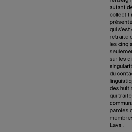
l’enseign
autant d
collectif
présenté
qui s’est
retraité
les cinq 
seulement
sur les 
singulari
du conta
linguisti
des huit 
qui trait
communau
paroles 
membres s
Laval.