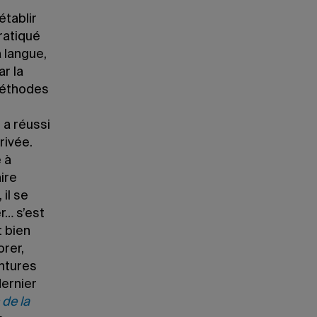
établir
ratiqué
a langue,
r la
méthodes
 a réussi
rivée.
e à
aire
 il se
er… s’est
t bien
rer,
entures
dernier
 de la