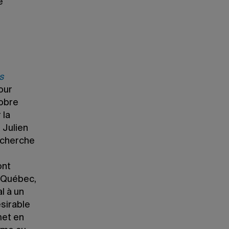
e
s
our
tobre
 la
 Julien
recherche
ont
u Québec,
l à un
sirable
met en