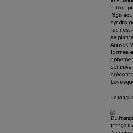
environne
ni trop p
l’âge adu
syndrome
racines. 
se plante
Annyck Ma
formes et
éphémère
concevant
présente 
Lévesque
La langu
Du franç
français 