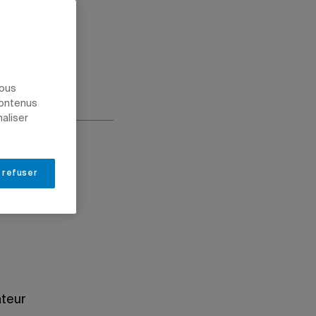
nous
contenus
naliser
 refuser
ateur