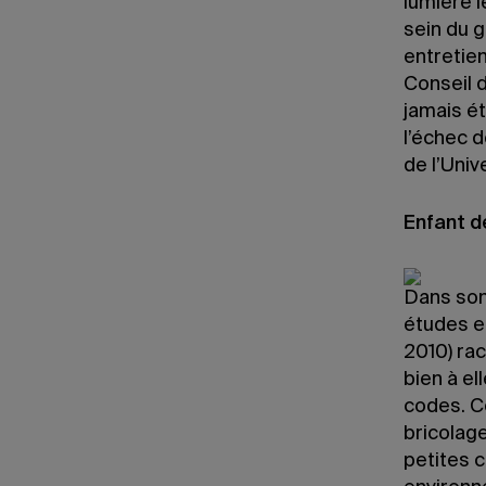
lumière 
sein du 
entretien
Conseil d
jamais é
l’échec 
de l’Uni
Enfant d
Dans son
études et
2010) ra
bien à el
codes. Ce
bricolag
petites c