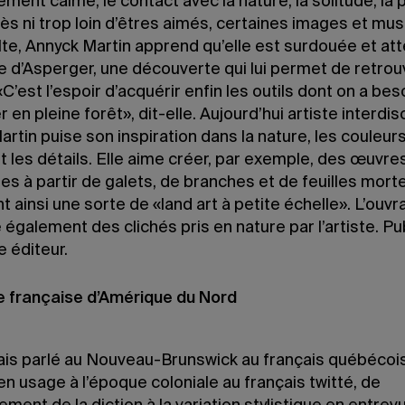
ment calme, le contact avec la nature, la solitude, la
rès ni trop loin d’êtres aimés, certaines images et mu
lte, Annyck Martin apprend qu’elle est surdouée et att
 d’Asperger, une découverte qui lui permet de retrou
«C’est l’espoir d’acquérir enfin les outils dont on a bes
r en pleine forêt», dit-elle. Aujourd’hui artiste interdisc
rtin puise son inspiration dans la nature, les couleurs
 les détails. Elle aime créer, par exemple, des œuvre
s à partir de galets, de branches et de feuilles mort
 ainsi une sorte de «land art à petite échelle». L’ouv
également des clichés pris en nature par l’artiste. Pu
 éditeur.
e française d’Amérique du Nord
ais parlé au Nouveau-Brunswick au français québécois
en usage à l’époque coloniale au français twitté, de