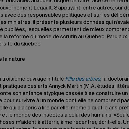
les obstacles auxquels risque de faire face cette réf
gouvernement Legault. S’appuyant, entre autres, sur d
s avec des responsables politiques et sur les délibér
es ministres, il présente plusieurs données qui n’avai
té publiées, lesquelles permettent de mieux compren
de la réforme du mode de scrutin au Québec. Paru aux
versité du Québec.
e la nature
 troisième ouvrage intitulé
Fille des arbres
, la doctora
 pratiques des arts Annyck Martin (M.A. études littéra
conte son enfance atypique passée à se construire un
le pour survivre à un monde dont elle ne comprend pas
lle qui a appris à lire par elle-même à quatre ans préf
e et le monde des insectes à celui des humains. «Seule
hoses m’aident à atterrir, à me recentrer, écrit-elle. U