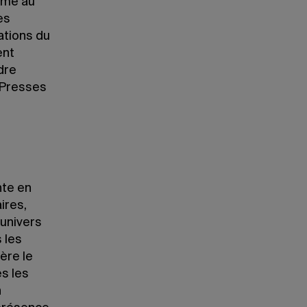
orme au
es
ations du
ent
dre
 Presses
nte en
ires,
 univers
 les
ère le
s les
n