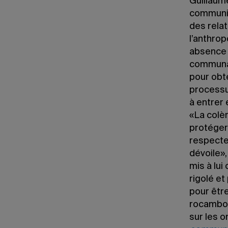
Guillaum
communica
des relat
l’anthrop
absence 
communau
pour obt
processu
à entrer 
«La colèr
protéger 
respecter
dévoile»,
mis à lui
rigolé e
pour êtr
rocambole
sur les 