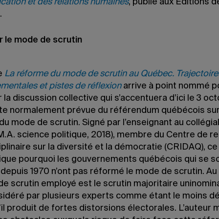
ation et des relations humaines
, publié aux Éditions d
.
 le mode de scrutin
e
La réforme du mode de scrutin au Québec.
Trajectoire
entales et pistes de réflexion
arrive à point nommé p
 la discussion collective qui s’accentuera d’ici le 3 oc
te normalement prévue du référendum québécois sur
u mode de scrutin. Signé par l’enseignant au collégial
 (M.A. science politique, 2018), membre du Centre de 
iplinaire sur la diversité et la démocratie (CRIDAQ), ce
plique pourquoi les gouvernements québécois qui se s
depuis 1970 n’ont pas réformé le mode de scrutin. A
e scrutin employé est le scrutin majoritaire uninomina
nsidéré par plusieurs experts comme étant le moins dé
il produit de fortes distorsions électorales. L’auteur 