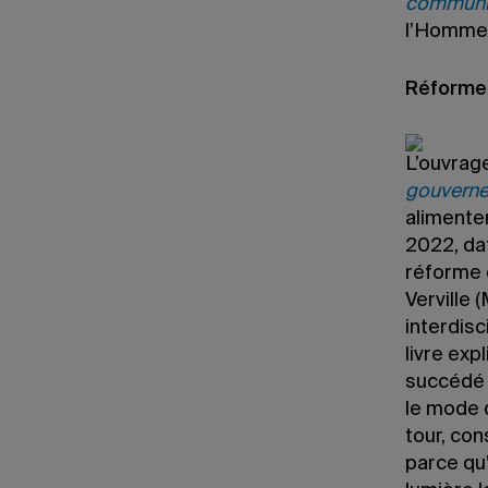
communic
l’Homme
Réformer
L’ouvrag
gouvernem
alimenter
2022, da
réforme d
Verville
interdisc
livre ex
succédé 
le mode d
tour, co
parce qu’