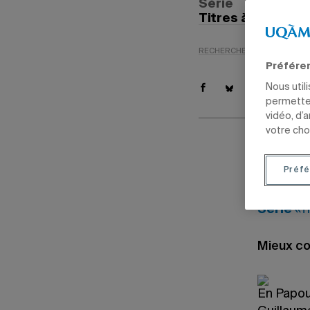
Série
Titres à découvri
RECHERCHE
ARTS
POLIT
Préfére
Nous util
permetten
vidéo, d’
votre cho
9 février 20
Mis à jour le
Préfé
Série
«T
Mieux co
En Papou