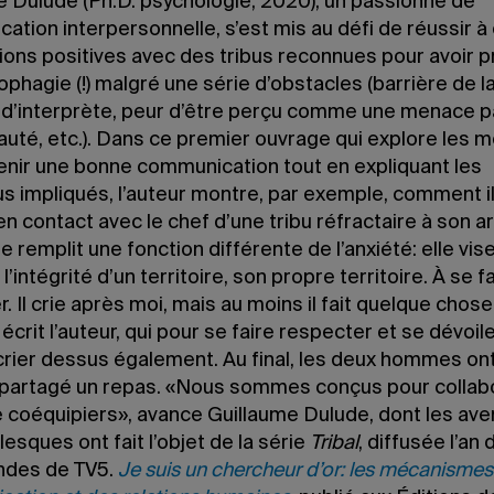
e Dulude (Ph.D. psychologie, 2020), un passionné de
tion interpersonnelle, s’est mis au défi de réussir à 
ions positives avec des tribus reconnues pour avoir p
ophagie (!) malgré une série d’obstacles (barrière de l
d’interprète, peur d’être perçu comme une menace pa
té, etc.). Dans ce premier ouvrage qui explore les 
enir une bonne communication tout en expliquant les
s impliqués, l’auteur montre, par exemple, comment il
en contact avec le chef d’une tribu réfractaire à son ar
e remplit une fonction différente de l’anxiété: elle vis
l’intégrité d’un territoire, son propre territoire. À se f
. Il crie après moi, mais au moins il fait quelque chose,
 écrit l’auteur, qui pour se faire respecter et se dévoil
 crier dessus également. Au final, les deux hommes on
t partagé un repas. «Nous sommes conçus pour collabo
e coéquipiers», avance Guillaume Dulude, dont les av
sques ont fait l’objet de la série
Tribal
, diffusée l’an 
ondes de TV5.
Je suis un chercheur d’or: les mécanismes