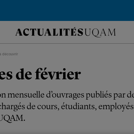
 à découvrir
s de février
on mensuelle d’ouvrages publiés par d
chargés de cours, étudiants, employé
l’UQAM.