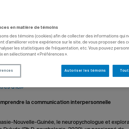
r
IQUE ET DROIT
SCIENCES HUMAINES
PROFESSEURS
DIPLÔMÉS
nces en matière de témoins
isons des témoins (cookies) afin de collecter des informations qui 
t d’améliorer votre expérience sur le site, de vous proposer des 
analyser les statistiques de fréquentation, etc. Vous pouvez person
ix en sélectionnant « Préférences ».
21 à 11 h 02
 9 février 2021 à 11 h 02
rences
Autoriser les témoins
Tout
itres d’ici»
mprendre la communication interpersonnelle
asie-Nouvelle-Guinée, le neuropychologue et explor