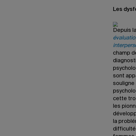
Les dysf
Depuis la
évaluatio
interpers
champ de
diagnost
psycholo
sont app
souligne
psycholog
cette tr
les pionn
développ
la problé
difficult