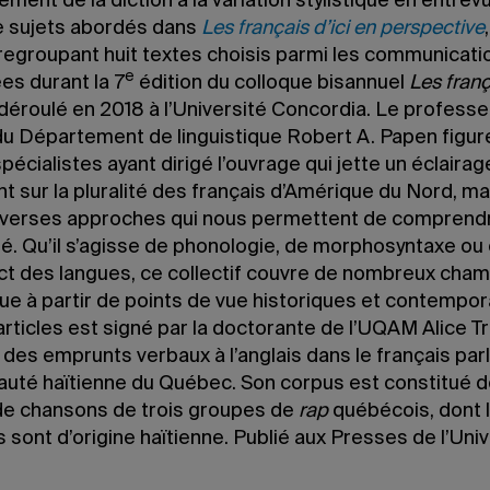
ement de la diction à la variation stylistique en entrevu
e sujets abordés dans
Les français d’ici en perspective
 regroupant huit textes choisis parmi les communicati
e
es durant la 7
édition du colloque bisannuel
Les franç
 déroulé en 2018 à l’Université Concordia. Le professe
 du Département de linguistique Robert A. Papen figur
spécialistes ayant dirigé l’ouvrage qui jette un éclaira
 sur la pluralité des français d’Amérique du Nord, ma
diverses approches qui nous permettent de comprendr
té. Qu’il s’agisse de phonologie, de morphosyntaxe ou
ct des langues, ce collectif couvre de nombreux cham
que à partir de points de vue historiques et contempora
articles est signé par la doctorante de l’UQAM Alice T
e des emprunts verbaux à l’anglais dans le français parl
té haïtienne du Québec. Son corpus est constitué d
de chansons de trois groupes de
rap
québécois, dont 
ont d’origine haïtienne. Publié aux Presses de l’Univ