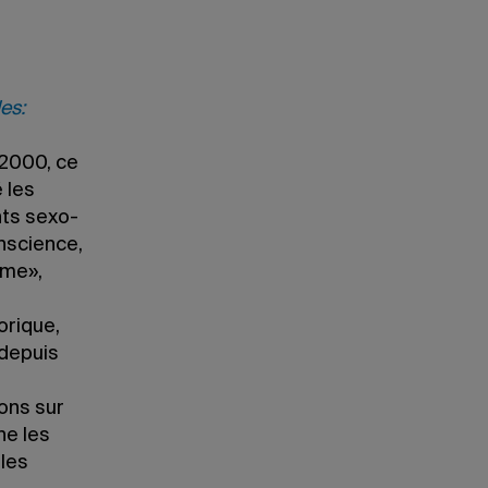
es:
 2000, ce
 les
nts sexo-
nscience,
ème»,
e
orique,
 depuis
ons sur
ne les
 les