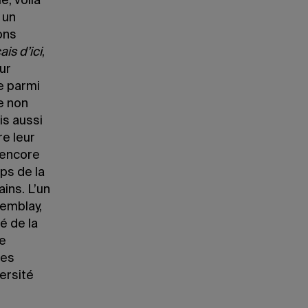
e, voilà
, un
ons
ais d’ici
,
ur
e parmi
ge non
is aussi
e leur
 encore
ps de la
ins. L’un
remblay,
é de la
e
les
ersité