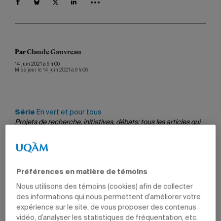
Par
Claude Gauvreau
14 juin 2021 à 9 h 06
Mis à jour le 14 juin 2021 à 9 h 06
Série
En vert et pour tous
Projets de recherche, initiatives, débats: tous les articles qui
portent sur l’environnement.
La route 138 sera prolongée entre Kegaska et La
Préférences en matière de témoins
Romaine, un secteur où l’on compte de nombreux
cours d’eau et milieux humides.
Nous utilisons des témoins (cookies) afin de collecter
Photo: J-M Blondin-Provost
des informations qui nous permettent d’améliorer votre
expérience sur le site, de vous proposer des contenus
Un contrat de recherche d’une valeur de plus de 460 000
vidéo, d’analyser les statistiques de fréquentation, etc.