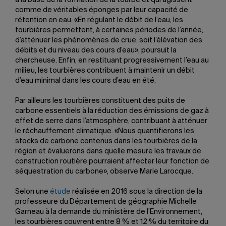
à la base de la formation de la tourbe et qui agissent
comme de véritables éponges par leur capacité de
rétention en eau. «En régulant le débit de l’eau, les
tourbières permettent, à certaines périodes de l’année,
d’atténuer les phénomènes de crue, soit l’élévation des
débits et du niveau des cours d’eau», poursuit la
chercheuse. Enfin, en restituant progressivement l’eau au
milieu, les tourbières contribuent à maintenir un débit
d’eau minimal dans les cours d’eau en été.
Par ailleurs les tourbières constituent des puits de
carbone essentiels à la réduction des émissions de gaz à
effet de serre dans l’atmosphère, contribuant à atténuer
le réchauffement climatique. «Nous quantifierons les
stocks de carbone contenus dans les tourbières de la
région et évaluerons dans quelle mesure les travaux de
construction routière pourraient affecter leur fonction de
séquestration du carbone», observe Marie Larocque.
Selon une
étude
réalisée en 2016 sous la direction de la
professeure du Département de géographie Michelle
Garneau à la demande du ministère de l’Environnement,
les tourbières couvrent entre 8 % et 12 % du territoire du