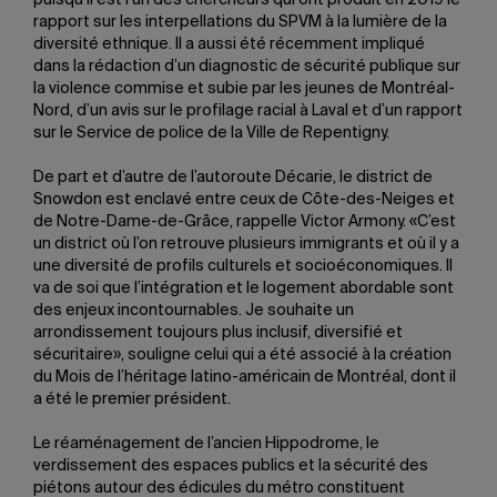
puisqu’il est l’un des chercheurs qui ont produit en 2019 le
rapport sur les interpellations du SPVM à la lumière de la
diversité ethnique. Il a aussi été récemment impliqué
dans la rédaction d’un diagnostic de sécurité publique sur
la violence commise et subie par les jeunes de Montréal-
Nord, d’un avis sur le profilage racial à Laval et d’un rapport
sur le Service de police de la Ville de Repentigny.
De part et d’autre de l’autoroute Décarie, le district de
Snowdon est enclavé entre ceux de Côte-des-Neiges et
de Notre-Dame-de-Grâce, rappelle Victor Armony. «C’est
un district où l’on retrouve plusieurs immigrants et où il y a
une diversité de profils culturels et socioéconomiques. Il
va de soi que l’intégration et le logement abordable sont
des enjeux incontournables. Je souhaite un
arrondissement toujours plus inclusif, diversifié et
sécuritaire», souligne celui qui a été associé à la création
du Mois de l’héritage latino-américain de Montréal, dont il
a été le premier président.
Le réaménagement de l’ancien Hippodrome, le
verdissement des espaces publics et la sécurité des
piétons autour des édicules du métro constituent