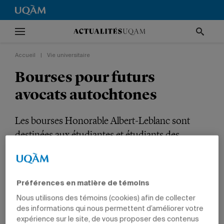
Accueil
|
Vie universitaire
Bourses pour futurs
avocats autochtones
Les bourses Honorable Albert-Leblanc sont
destinées aux étudiantes et étudiants des
Premières Nations ou Inuits du Québec.
VIE UNIVERSITAIRE
FONDATION DE L'UQAM
POLITIQUE ET DROIT
Préférences en matière de témoins
ÉTUDIANTS
Nous utilisons des témoins (cookies) afin de collecter
des informations qui nous permettent d’améliorer votre
expérience sur le site, de vous proposer des contenus