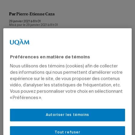
Par
Pierre-Etienne Caza
29 janvier 2021 à 8 h 01
Mis à jour le 29 janvier 2021 à 8 h 01
Préférences en matière de témoins
Les rebus compactés des sites d’enfouissement
génèrent de la poussière qui est inhalée par les
Nous utilisons des témoins (cookies) afin de collecter
goélands ou qui adhère à leur plumage.
des informations qui nous permettent d’améliorer votre
Photo: E. Thieriot
expérience sur le site, de vous proposer des contenus
vidéo, d’analyser les statistiques de fréquentation, etc.
Les sites d’enfouissement de la grande région
Vous pouvez personnaliser votre choix en sélectionnant
métropolitaine constituent la principale source
« Préférences ».
d’exposition aux retardateurs de flamme pour les
goélands. L’air qu’ils y respirent est rempli de poussières
contaminées. Voilà l’étonnante conclusion à laquelle est
Autoriser les témoins
parvenue l’équipe du professeur du Département des
sciences biologiques Jonathan Verreault après des
années d’investigations minutieuses.
Tout refuser