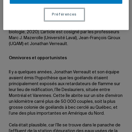
Un article faisant état de ces résultats a été publié l’an
dernier dans
Environmental International
, l’une des plus
Préférences
prestigieuses revues en sciences de l’environnement. Sa
première autrice est la diplômée Manon Sorais (Ph.D.
biologie, 2020). L’article est cosigné par les professeurs
Marc J. Mazerolle (Université Laval), Jean-François Giroux
(UQAM) et Jonathan Verreault.
Omnivores et opportunistes
Il y a quelques années, Jonathan Verreault et son équipe
avaient émis l’hypothèse que les goélands étaient
principalement exposés aux retardateurs de flamme sur
leur lieu de nidification, l’île Deslauriers, située entre
Montréal et Varennes. Cette île abrite sur un site d’environ
un kilomètre carré plus de 50 000 couples, soit la plus
grosse colonie de goélands à bec cerclé au Québec, et
l’une des plus importantes en Amérique du Nord.
Cela était plausible, car l’île se trouve dans le panache de
l’effluent de la station d’épuration des eaux usées de la