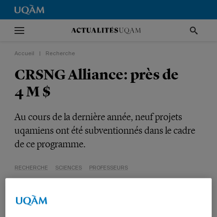
Accueil
|
Recherche
CRSNG Alliance: près de
4 M $
Au cours de la dernière année, neuf projets
uqamiens ont été subventionnés dans le cadre
de ce programme.
RECHERCHE
SCIENCES
PROFESSEURS