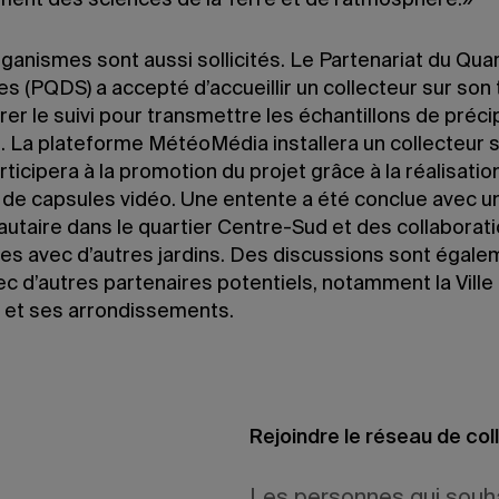
ent des sciences de la Terre et de l’atmosphère.»
ganismes sont aussi sollicités. Le Partenariat du Qua
s (PQDS) a accepté d’accueillir un collecteur sur son t
rer le suivi pour transmettre les échantillons de préci
. La plateforme MétéoMédia installera un collecteur 
articipera à la promotion du projet grâce à la réalisation
 de capsules vidéo. Une entente a été conclue avec un
taire dans le quartier Centre-Sud et des collaborat
es avec d’autres jardins. Des discussions sont égale
c d’autres partenaires potentiels, notamment la Ville
 et ses arrondissements.
Rejoindre le réseau de col