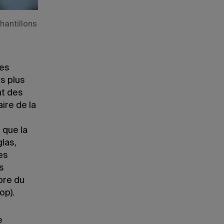
hantillons
des
es plus
nt des
ire de la
 que la
glas,
es
s
bre du
op).
e