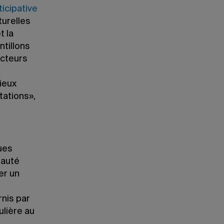
icipative
turelles
t la
ntillons
ecteurs
ieux
tations»,
eues
nauté
er un
rnis par
ulière au