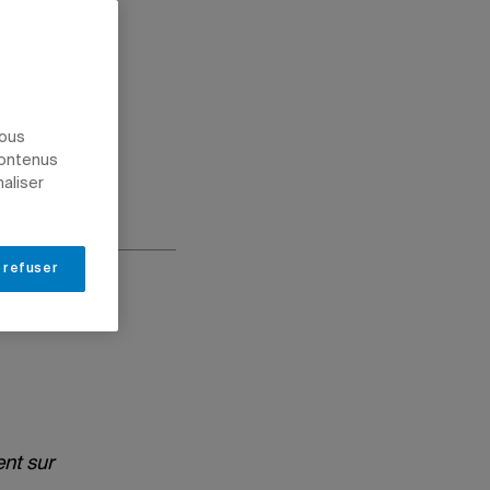
nous
contenus
naliser
 refuser
ent sur