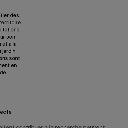
rtier des
erritoire
pitations
sur son
 et à la
 jardin
ions sont
ment en
 de
lecte