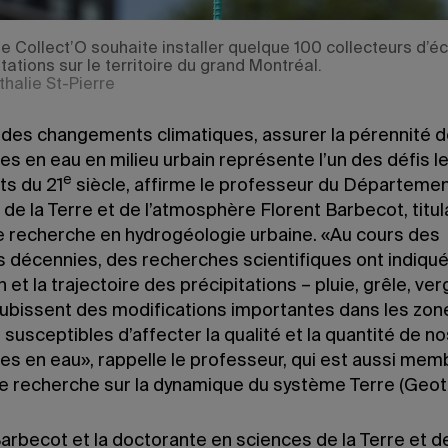
e Collect’O souhaite installer quelque 100 collecteurs d’éc
tations sur le territoire du grand Montréal.
thalie St-Pierre
e des changements climatiques, assurer la pérennité 
s en eau en milieu urbain représente l’un des défis l
e
ts du 21
siècle, affirme le professeur du Départeme
de la Terre et de l’atmosphère Florent Barbecot, titula
e recherche en hydrogéologie urbaine. «Au cours des
s décennies, des recherches scientifiques ont indiqué
 et la trajectoire des précipitations – pluie, grêle, ver
subissent des modifications importantes dans les zon
 susceptibles d’affecter la qualité et la quantité de no
es en eau», rappelle le professeur, qui est aussi mem
e recherche sur la dynamique du système Terre (Geot
arbecot et la doctorante en sciences de la Terre et d