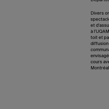
Départem
Divers or
spectacle
et d’assu
à l’UQAM
toit et p
diffusion
communau
envisagé
cours ave
Montréal