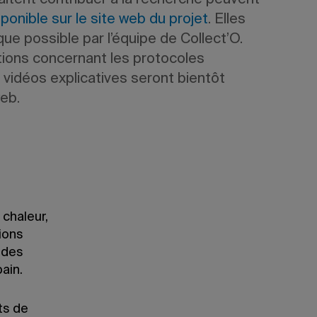
itent contribuer à la recherche peuvent
sponible sur le site web du projet
. Elles
e possible par l’équipe de Collect’O.
ations concernant les protocoles
 vidéos explicatives seront bientôt
web.
 chaleur,
ions
 des
bain.
ts de