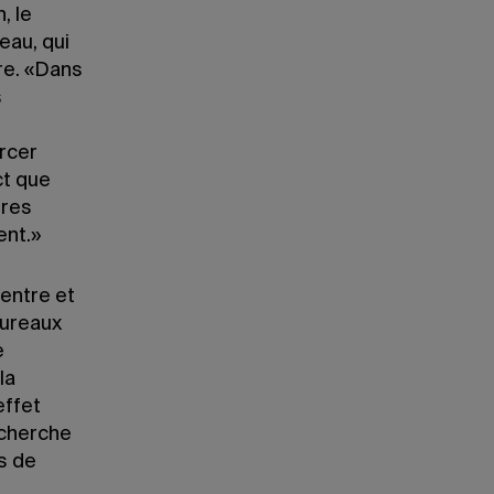
, le
eau, qui
re. «Dans
s
rcer
ct que
ères
ent.»
centre et
bureaux
e
la
effet
echerche
s de