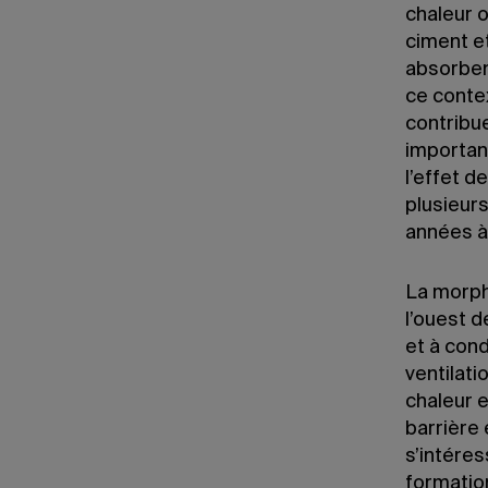
chaleur 
ciment et
absorbent
ce conte
contribue
importan
l’effet d
plusieur
années à
La morpho
l’ouest d
et à cond
ventilati
chaleur e
barrière 
s’intéres
formation