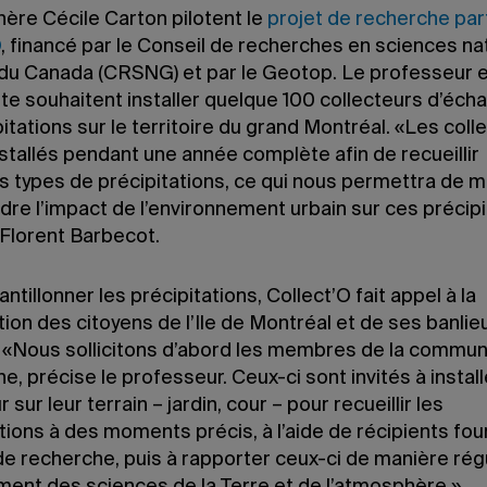
hère Cécile Carton pilotent le
projet de recherche part
O
, financé par le Conseil de recherches en sciences na
 du Canada (CRSNG) et par le Geotop. Le professeur e
e souhaitent installer quelque 100 collecteurs d’écha
itations sur le territoire du grand Montréal. «Les coll
stallés pendant une année complète afin de recueillir
s types de précipitations, ce qui nous permettra de m
re l’impact de l’environnement urbain sur ces précipi
 Florent Barbecot.
ntillonner les précipitations, Collect’O fait appel à la
tion des citoyens de l’Ile de Montréal et de ses banli
 «Nous sollicitons d’abord les membres de la commu
, précise le professeur. Ceux-ci sont invités à install
 sur leur terrain – jardin, cour – pour recueillir les
tions à des moments précis, à l’aide de récipients fou
de recherche, puis à rapporter ceux-ci de manière rég