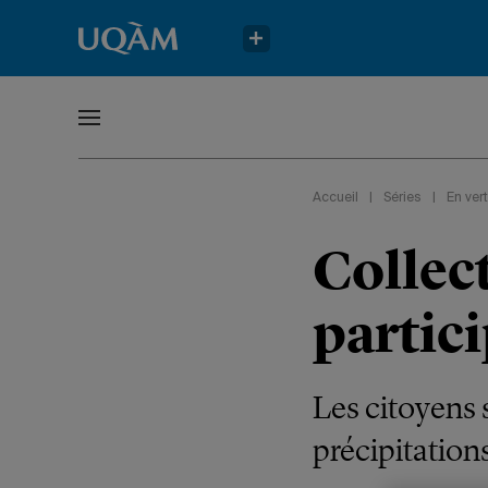
Accueil
|
Séries
|
En vert
Collec
partici
Les citoyens s
précipitation