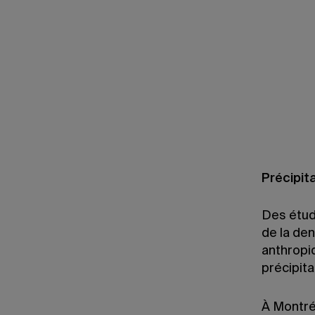
Précipit
Des étud
de la de
anthropi
précipita
À Montréa