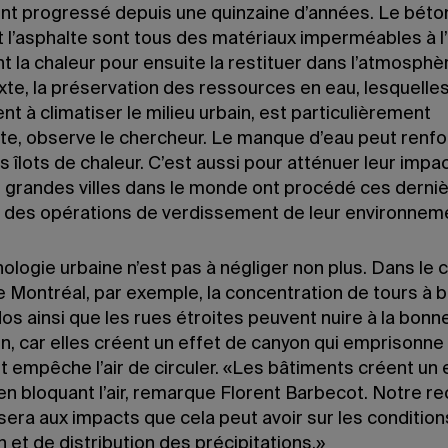
ont progressé depuis une quinzaine d’années. Le béton
 l’asphalte sont tous des matériaux imperméables à l’
 la chaleur pour ensuite la restituer dans l’atmosphè
xte, la préservation des ressources en eau, lesquelle
nt à climatiser le milieu urbain, est particulièrement
te, observe le chercheur. Le manque d’eau peut renfo
es îlots de chaleur. C’est aussi pour atténuer leur impa
s grandes villes dans le monde ont procédé ces derni
 des opérations de verdissement de leur environnem
logie urbaine n’est pas à négliger non plus. Dans le 
e Montréal, par exemple, la concentration de tours à 
os ainsi que les rues étroites peuvent nuire à la bonn
on, car elles créent un effet de canyon qui emprisonne 
t empêche l’air de circuler. «Les bâtiments créent un 
en bloquant l’air, remarque Florent Barbecot. Notre r
sera aux impacts que cela peut avoir sur les condition
 et de distribution des précipitations.»