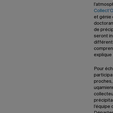
l’atmosp
Collect’
et génie
doctorant
de précip
seront in
différent
comprend
explique
Pour écha
participa
proches,
uqamienne
collecteur
précipita
l’équipe 