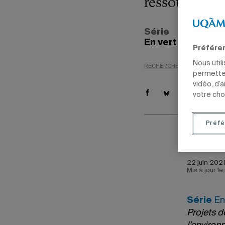
ressources en
Série
En vert et pour t
Préfére
Nous util
RECHERCHE
ENVIRONNEM
permetten
vidéo, d’
votre cho
Préfé
Par
Clau
22 juin 2021
Mis à jour le
Série
En 
Projets de