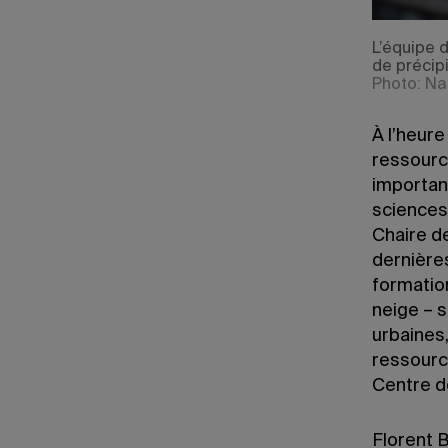
L’équipe d
de précipi
Photo: Na
À l’heur
ressource
importan
sciences 
Chaire d
dernière
formation
neige – 
urbaines,
ressourc
Centre d
Florent B