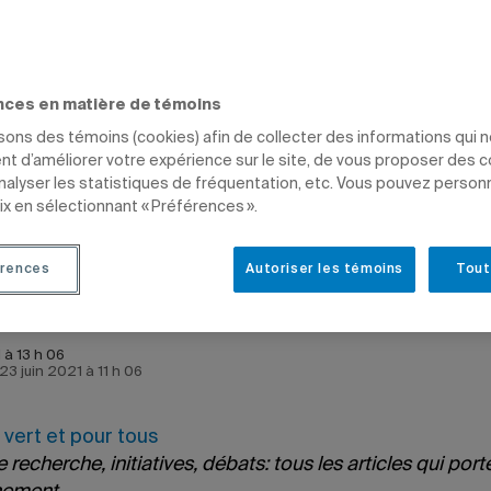
 eau.
ous
nces en matière de témoins
isons des témoins (cookies) afin de collecter des informations qui 
ENT
SCIENCES
ÉTUDIANTS
PROFESSEURS
t d’améliorer votre expérience sur le site, de vous proposer des 
analyser les statistiques de fréquentation, etc. Vous pouvez person
ix en sélectionnant « Préférences ».
rences
Autoriser les témoins
Tout
de Gauvreau
 à 13 h 06
 23 juin 2021 à 11 h 06
vert et pour tous
 recherche, initiatives, débats: tous les articles qui port