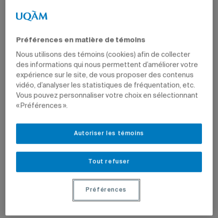
Préférences en matière de témoins
Par
Jean-François Ducharme
Nous utilisons des témoins (cookies) afin de collecter
23 mars 2021 à 16 h 03
des informations qui nous permettent d’améliorer votre
Mis à jour le 19 avril 2021 à 10 h 04
expérience sur le site, de vous proposer des contenus
vidéo, d’analyser les statistiques de fréquentation, etc.
Vous pouvez personnaliser votre choix en sélectionnant
« Préférences ».
En vert et pour tous
Série
Projets de recherche, initiatives, débats: tous les articles qui
Autoriser les témoins
portent sur l’environnement.
Tout refuser
D’une durée de 30 minutes chacun, les entretiens
portent sur les cinq axes de recherche
interdisciplinaires de l’Institut des sciences de
Préférences
l’environnement.
Photo: Photographe