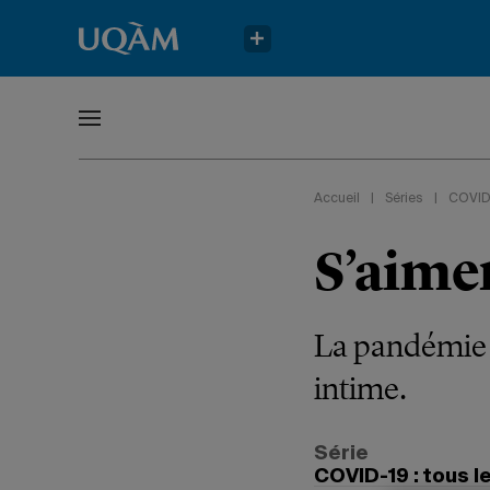
Accueil
|
Séries
|
COVID-
S’aime
La pandémie e
intime.
Série
COVID-19 : tous le