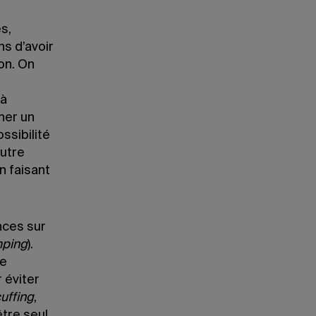
s,
ns d’avoir
on. On
 à
ner un
ssibilité
autre
n faisant
ances sur
ping
).
le
 éviter
uffing
,
tre seul,