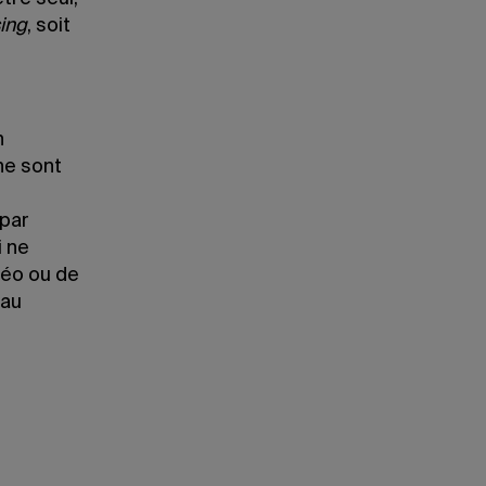
ing
, soit
n
ne sont
 par
i ne
déo ou de
 au