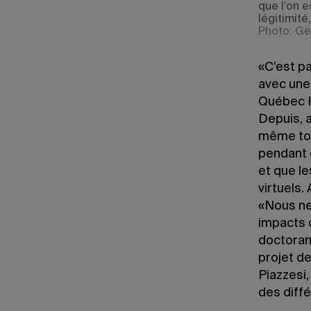
que l’on 
légitimité
Photo: Ge
«C’est p
avec une 
Québec H
Depuis, 
même toit
pendant q
et que le
virtuels.
«Nous ne
impacts 
doctorant
projet de
Piazzesi,
des diff