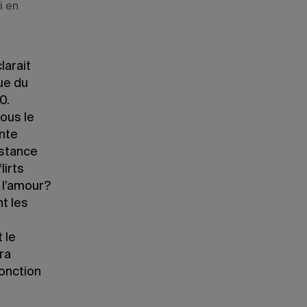
i en
larait
que du
0.
ous le
ante
istance
lirts
 l’amour?
t les
 le
ra
fonction