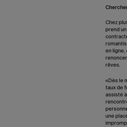
Chercher
Chez plus
prend un 
contracte
romantis
en ligne
renoncer
rêves.
«Dès le 
taux de f
assisté à
rencontre
personne
une plac
imprompt