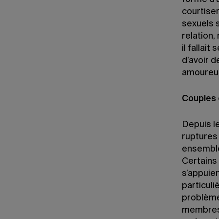
courtise
sexuels 
relation,
il fallai
d’avoir 
amoureus
Couples 
Depuis l
ruptures
ensemble
Certains 
s’appuien
particuli
problème
membres 