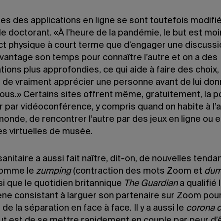
s des applications en ligne se sont toutefois modifié
e doctorant. «À l’heure de la pandémie, le but est moi
ct physique à court terme que d’engager une discussi
vantage son temps pour connaître l’autre et on a des
ions plus approfondies, ce qui aide à faire des choix,
r de vraiment apprécier une personne avant de lui don
us.» Certains sites offrent même, gratuitement, la po
r par vidéoconférence, y compris quand on habite à l’
onde, de rencontrer l’autre par des jeux en ligne ou e
es virtuelles de musée.
sanitaire a aussi fait naître, dit-on, de nouvelles tend
comme le
zumping
(contraction des mots Zoom et
dum
si que le quotidien britannique
The Guardian
a qualifié 
e consistant à larguer son partenaire sur Zoom pour
 de la séparation en face à face. Il y a aussi le
corona c
ut est de se mettre rapidement en couple par peur d’ê