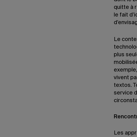
quitte à 
le fait d
d’envisag
Le conte
technolo
plus seul
mobilisée
exemple,
vivent pa
textos. 
service d
circonsta
Rencont
Les appr