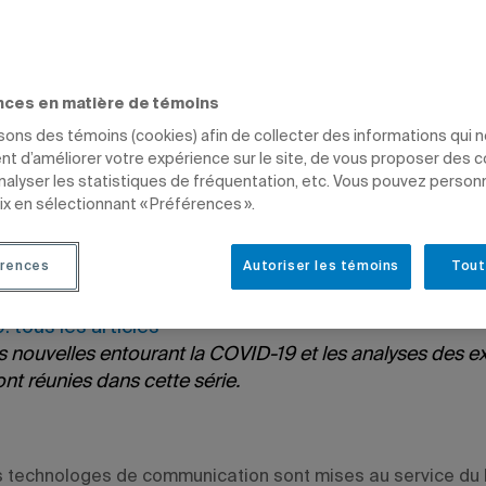
VID-19 / ANALYSES D'EXPERTS
SCIENCES HUMAINES
ÉTUDIANTS
DIPLÔMÉS
nces en matière de témoins
isons des témoins (cookies) afin de collecter des informations qui 
t d’améliorer votre expérience sur le site, de vous proposer des 
analyser les statistiques de fréquentation, etc. Vous pouvez person
ix en sélectionnant « Préférences ».
de Gauvreau
21 à 15 h 02
 10 février 2021 à 7 h 02
rences
Autoriser les témoins
Tout
 tous les articles
s nouvelles entourant la COVID-19 et les analyses des e
sont réunies dans cette série.
s technologes de communication sont mises au service du l