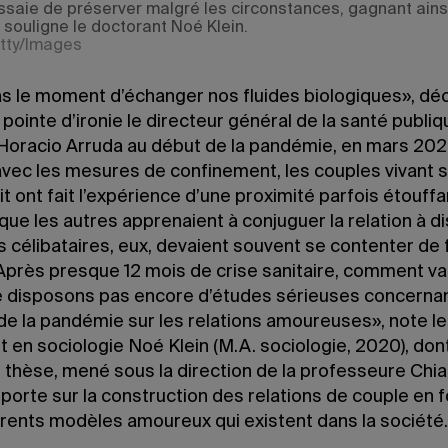
essaie de préserver malgré les circonstances, gagnant ains
, souligne le doctorant Noé Klein.
tty/Images
as le moment d’échanger nos fluides biologiques», déc
pointe d’ironie le directeur général de la santé publi
oracio Arruda au début de la pandémie, en mars 202
avec les mesures de confinement, les couples vivant s
 ont fait l’expérience d’une proximité parfois étouff
ue les autres apprenaient à conjuguer la relation à d
s célibataires, eux, devaient souvent se contenter de f
 Après presque 12 mois de crise sanitaire, comment va
 disposons pas encore d’études sérieuses concernan
de la pandémie sur les relations amoureuses», note le
 en sociologie Noé Klein (M.A. sociologie, 2020), dont
 thèse, mené sous la direction de la professeure Chia
 porte sur la construction des relations de couple en 
érents modèles amoureux qui existent dans la société.