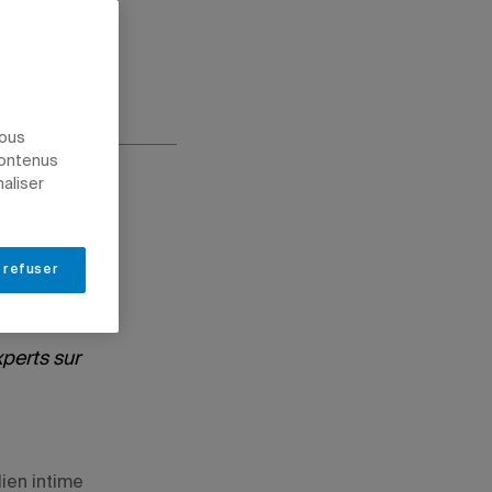
nous
contenus
naliser
 refuser
xperts sur
ien intime