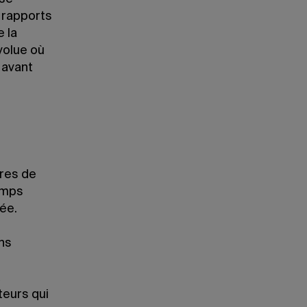
 rapports
 la
évolue où
 avant
ires de
emps
ée.
ons
teurs qui