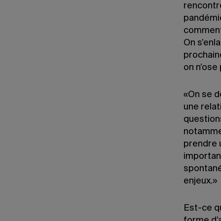
rencontr
pandémie
comment s
On s’enla
prochaine
on n’ose
«On se d
une relat
questions
notammen
prendre u
importan
spontanéi
enjeux.»
Est-ce qu
forme d’