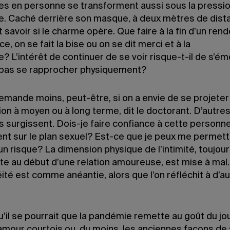
es en personne se transforment aussi sous la pressio
. Caché derrière son masque, à deux mètres de dist
avoir si le charme opère. Que faire à la fin d’un ren
ce, on se fait la bise ou on se dit merci et à la
? L’intérêt de continuer de se voir risque-t-il de s’é
 pas se rapprocher physiquement?
emande moins, peut-être, si on a envie de se projete
ion à moyen ou à long terme, dit le doctorant. D’autre
 surgissent. Dois-je faire confiance à cette personne
t sur le plan sexuel? Est-ce que je peux me permett
n risque? La dimension physique de l’intimité, toujou
te au début d’une relation amoureuse, est mise à mal.
té est comme anéantie, alors que l’on réfléchit à d’a
’il se pourrait que la pandémie remette au goût du jo
amour courtois ou, du moins, les anciennes façons de