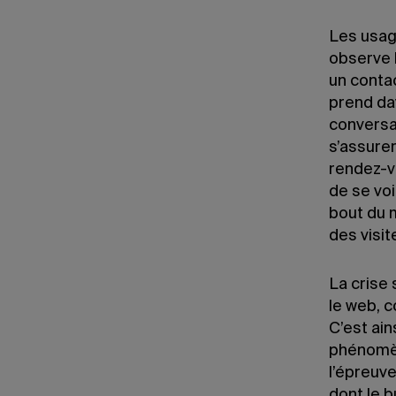
Les usage
observe l
un conta
prend da
conversat
s’assure
rendez-vo
de se voi
bout du m
des visit
La crise 
le web, 
C’est ain
phénomèn
l’épreuve
dont le b