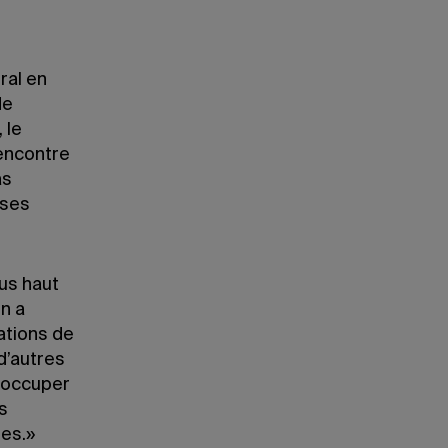
ral en
de
 le
rencontre
as
 ses
us haut
On a
ations de
d’autres
d’occuper
s
es.»