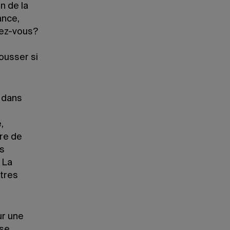
n de la
ance,
dez-vous?
mousser si
r dans
s
,
re de
rs
 La
utres
ur une
 se