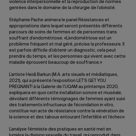
violence interpersonnelle et la reproduction de normes
genrées dans le domaine de la chirurgie de l’obésité.
Stéphanie Pache animera le panel Résistances et
appropriations dans lequel seront présentés différents
parcours de soins de femmes et de personnes trans
souffrant d’endométriose. «L’endométriose est un
problème fréquent et mal géré, précise la professeure. Il
est parfois difficile d’obtenir un diagnostic, cela peut
prendre du temps, et les personnes qui vivent avec cette
maladie éprouvent beaucoup de souffrance.»
L’artiste Heidi Barkun (M.A. arts visuels et médiatiques,
2021), qui a présenté l’exposition LET’S GET YOU
PREGNANT! à la Galerie de l’UQAM au printemps 2020,
expliquera en quoi cette installation sonore et muséale,
dévoilant différents témoignages de femmes ayant suivi
des traitements infructueux de fécondation in vitro,
constitue «un acte de résistance contre la vénération de
la science et des tabous entourant l’infertilité et l’échec».
L’analyse féministe des pratiques en santé met en
lumière la division sexuelle du travail, qui reproduit dans