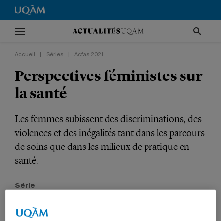
Accueil
|
Séries
|
Acfas 2021
Perspectives féministes sur
la santé
Les femmes subissent des discriminations, des
violences et des inégalités tant dans les parcours
de soins que dans les milieux de pratique en
santé.
Série
Acfas 2021
RECHERCHE
SANTÉ
SCIENCES HUMAINES
ÉTUDIANTS