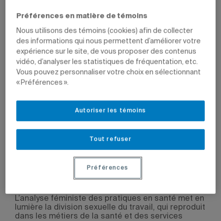
PROFESSEURS
Préférences en matière de témoins
Nous utilisons des témoins (cookies) afin de collecter
des informations qui nous permettent d’améliorer votre
expérience sur le site, de vous proposer des contenus
vidéo, d’analyser les statistiques de fréquentation, etc.
Vous pouvez personnaliser votre choix en sélectionnant
Par
Valérie Martin
« Préférences ».
27 avril 2021 à 9 h 04
Mis à jour le 27 avril 2021 à 9 h 04
Autoriser les témoins
Série
Acfas 2021
Tout refuser
Plusieurs scientifiques de l’UQAM proposent des colloques
dans le cadre du congrès virtuel organisé par l’Université de
Sherbrooke et l’Université Bishop’s du 3 au 7 mai.
Préférences
L’analyse féministe des pratiques en santé met en
lumière la division sexuelle du travail, qui reproduit
dans les métiers de la santé et des services