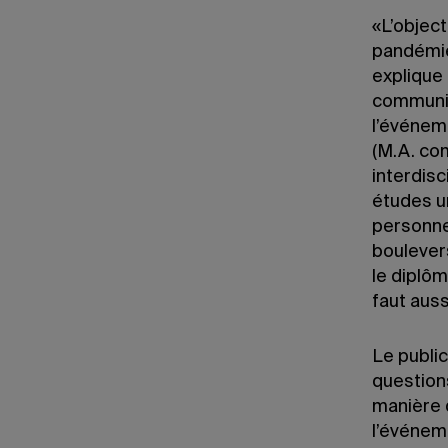
«L’object
pandémie
explique 
communica
l’événem
(M.A. com
interdisc
études u
personne
boulever
le diplôm
faut aus
Le public
question
manière d
l’événem