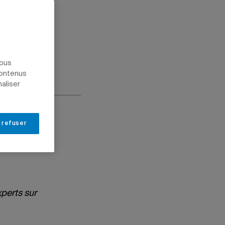
nous
contenus
naliser
 refuser
xperts sur