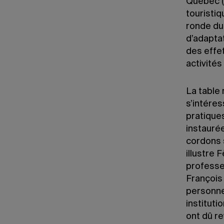
Québec (
touristiq
ronde du
d’adaptat
des effet
activités
La table 
s’intéres
pratique
instauré
cordons s
illustre 
professe
François
personnes
instituti
ont dû re