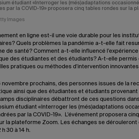
ium étudiant «Interroger les (més)adaptations occasionn
s par la COVID-19» proposera cinq tables rondes sur la p
tty Images
ement en ligne est-il une voie durable pour les institu
aires? Quels problèmes la pandémie a-t-elle fait resu
me de santé? Comment a-t-elle influencé l’expérience
ue des étudiantes et des étudiants? A-t-elle permis
lles pratiques ou méthodes d’intervention innovante
6 novembre prochains, des personnes issues de la re
tique ainsi que des étudiantes et étudiants provenant
hamps disciplinaires débattront de ces questions dans
sium étudiant «Interroger les (més)adaptations occ
drées par la COVID-19». L’événement proposera cinq
ur la plateforme Zoom. Les échanges se dérouleront
 h 30 à 14 h.