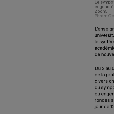
Le sympos
engendrée
Zoom.
Photo: Ge
L’enseign
universit
le systè
académiq
de nouve
Du 2 au 
de la pra
divers c
du sympo
ou engen
rondes s
jour de 12