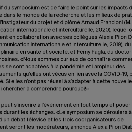
if du symposium est de faire le point sur les impacts d
 dans le monde de la recherche et les milieux de prat
l’instigateur du projet et diplômé Arnaud Francioni (M.
tion internationale et interculturelle, 2020), lequel 
ent en collaboration avec ses collègues Alexia Pilon 
munication internationale et interculturelle, 2019), d
iplinaire en santé et société, et Fèmy Fagla, du doctor
rbaines. «Nous sommes curieux de connaître commen
s se sont adaptées à la pandémie et l’ampleur des
sements qu’elles ont vécus en lien avec la COVID-19, 
é. Si elles n’ont pas réussi à s’adapter à cette nouvelle r
si chercher à comprendre pourquoi!»
 peut s’inscrire à l’événement en tout temps et poser
s durant les échanges. «Le symposium se déroulera à 
’un débat télévisé et les trois coorganisateurs de
ent seront les modérateurs, annonce Alexia Pilon Dia