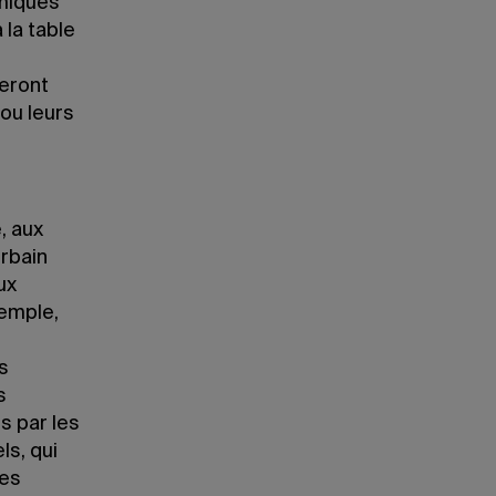
amiques
 la table
neront
ou leurs
, aux
rbain
ux
xemple,
s
s
s par les
ls, qui
tes