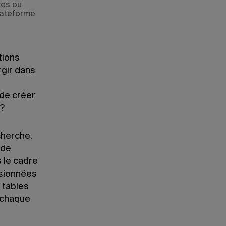
ées ou
lateforme
tions
rgir dans
 de créer
s?
cherche,
 de
 le cadre
asionnées
 tables
 chaque