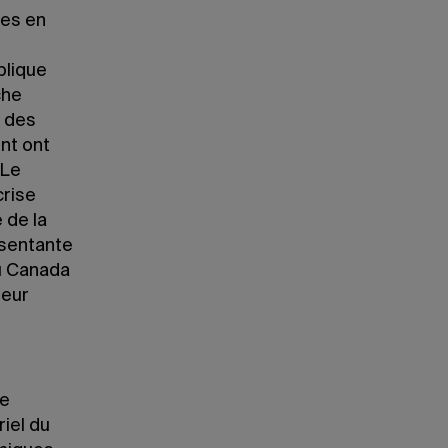
ses en
blique
che
e des
nt ont
«Le
crise
 de la
ésentante
du Canada
leur
de
riel du