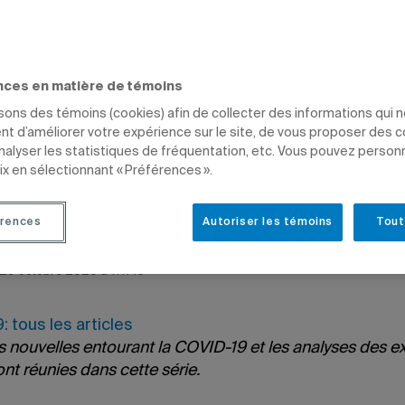
s articles
ION
GESTION
ÉTUDIANTS
DIPLÔMÉS
nces en matière de témoins
isons des témoins (cookies) afin de collecter des informations qui 
t d’améliorer votre expérience sur le site, de vous proposer des 
analyser les statistiques de fréquentation, etc. Vous pouvez person
ix en sélectionnant « Préférences ».
ie Martin
rences
Autoriser les témoins
Tout
2020 à 15 h 10
e 29 octobre 2020 à 11 h 10
 tous les articles
s nouvelles entourant la COVID-19 et les analyses des e
sont réunies dans cette série.