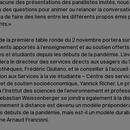
acune des présentations des panélistes invités, nous 
 des questions pour animer ou relancer la conversati
 de faire des liens entre les différents propos émis 
nts.»
 de la première table ronde du 2 novembre portera sur
nts apportés à l’enseignement et au soutien offerts
es et étudiants depuis les débuts de la pandémie. L’
era le directeur des services directs aux usagers du 
othèques, Frédéric Giuliano, et le conseiller à l’accueil 
tion aux Services à la vie étudiante – Centre des servi
l et de soutien socioéconomique, Yannick Richer. Le p
 l’Institut des sciences de l’environnement et profess
bastian Weissenberger se joindra également à la dis
gnement à distance est devenu un modèle prépondér
es débuts de la pandémie, mais est-il un modèle durab
ne Arnaud Francioni.