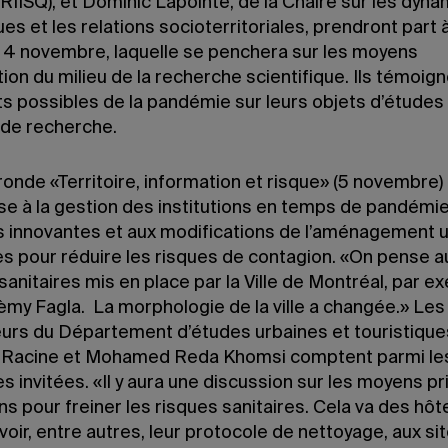
RIISQ), et Dominic Lapointe, de la Chaire sur les dyn
ues et les relations socioterritoriales, prendront part à
 4 novembre, laquelle se penchera sur les moyens
ion du milieu de la recherche scientifique. Ils témoig
s possibles de la pandémie sur leurs objets d’études 
 de recherche.
ronde «Territoire, information et risque» (5 novembre)
se à la gestion des institutions en temps de pandémie
s innovantes et aux modifications de l’aménagement u
es pour réduire les risques de contagion. «On pense a
anitaires mis en place par la Ville de Montréal, par e
Fèmy Fagla. La morphologie de la ville a changée.» Les
urs du Département d’études urbaines et touristique
 Racine et Mohamed Reda Khomsi comptent parmi le
 invitées. «Il y aura une discussion sur les moyens pri
ons pour freiner les risques sanitaires. Cela va des hôte
voir, entre autres, leur protocole de nettoyage, aux si