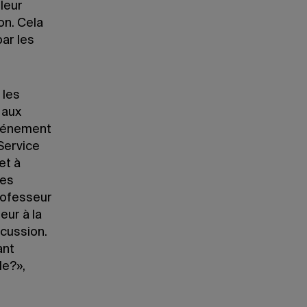
leur
on. Cela
par les
 les
 aux
événement
Service
et à
ces
rofesseur
eur à la
cussion.
ant
le?»,