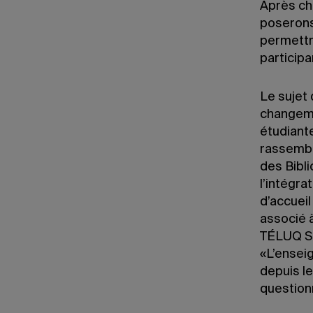
Après ch
poserons
permettra
participa
Le sujet
changeme
étudiant
rassembl
des Bibli
l’intégra
d’accuei
associé à
TÉLUQ Se
«L’ensei
depuis l
question