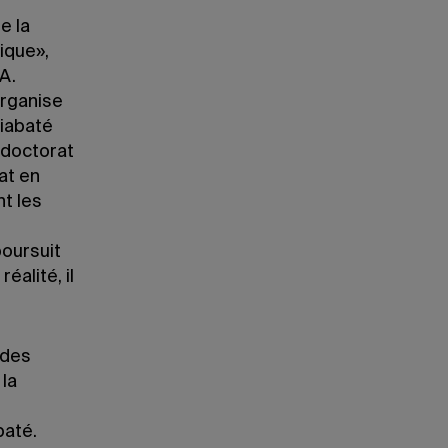
e la
ique»,
A.
organise
Diabaté
u doctorat
at en
t les
poursuit
éalité, il
 des
la
baté.