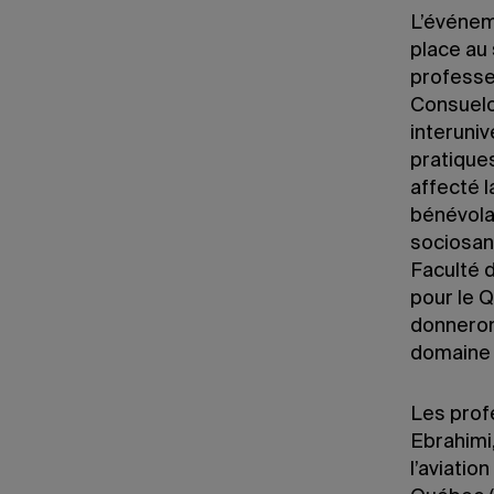
L’événem
place au
professe
Consuelo
interuniv
pratique
affecté l
bénévolat
sociosani
Faculté 
pour le Q
donneront
domaine 
Les prof
Ebrahimi,
l’aviatio