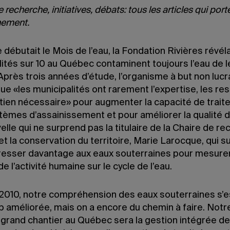
 recherche, initiatives, débats: tous les articles qui port
nement.
 débutait le Mois de l’eau, la Fondation Rivières révéla
ités sur 10 au Québec contaminent toujours l’eau de l
 Après trois années d’étude, l’organisme à but non lucra
ue «les municipalités ont rarement l’expertise, les r
utien nécessaire» pour augmenter la capacité de trai
stèmes d’assainissement et pour améliorer la qualité 
lle qui ne surprend pas la titulaire de la Chaire de r
 et la conservation du territoire, Marie Larocque, qui 
éresser davantage aux eaux souterraines pour mesurer
e l’activité humaine sur le cycle de l’eau.
2010, notre compréhension des eaux souterraines s’e
 améliorée, mais on a encore du chemin à faire. Notr
grand chantier au Québec sera la gestion intégrée de l