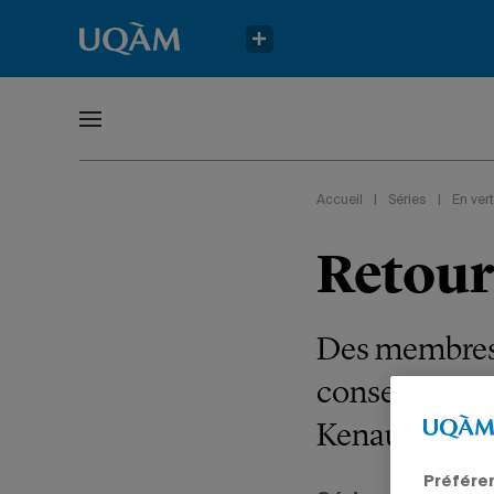
Accueil
|
Séries
|
En vert
Retour 
Des membres d
conservation 
Kenauk Natur
Préfére