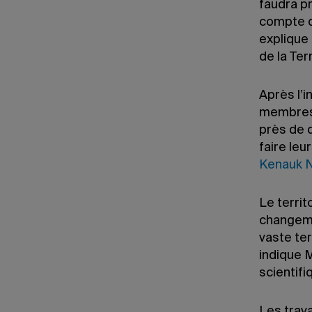
faudra pr
compte d
explique
de la Ter
Après l’
membres d
près de 
faire le
Kenauk 
Le territ
changeme
vaste ter
indique M
scientifi
Les trav