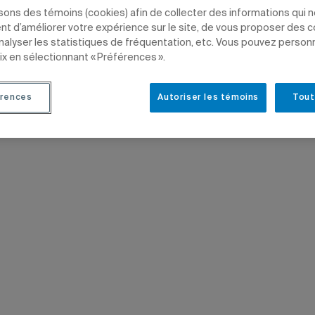
isons des témoins (cookies) afin de collecter des informations qui 
ous
t d’améliorer votre expérience sur le site, de vous proposer des 
analyser les statistiques de fréquentation, etc. Vous pouvez person
ENT
SCIENCES
PROFESSEURS
ix en sélectionnant « Préférences ».
rences
Autoriser les témoins
Tout