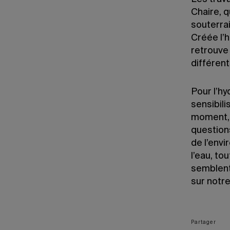
Chaire, q
souterra
Créée l’h
retrouve 
différen
Pour l’h
sensibili
moment, 
questions
de l’envi
l’eau, to
semblent
sur notre
Partager