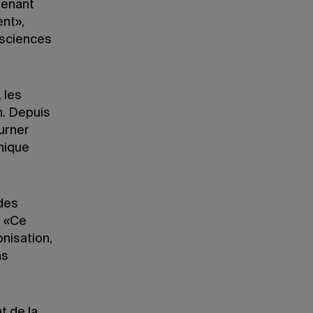
tenant
ent»,
 sciences
 les
n. Depuis
urner
nique
 des
. «Ce
onisation,
ns
t de la