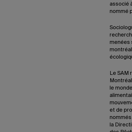
associé à
nommé p
Sociologu
recherch
menées s
montréala
écologiq
Le SAM r
Montréal
le monde,
alimentai
mouvemen
et de pr
nommés p
la Direct