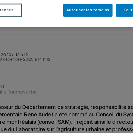
TIONS
GESTION
PROFESSEURS
rences
Autoriser les témoins
Tout
2020 à 12 h 12
e 8 décembre 2020 à 14 h 12
et.
ilie Tournevache
sseur du Département de stratégie, responsabilité so
ementale René Audet a été nommé au Conseil du Sy
re montréalais (conseil SAM). Il rejoint ainsi le directe
que du Laboratoire sur l’agriculture urbaine et profes