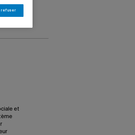
 refuser
ciale et
stème
ur
seur