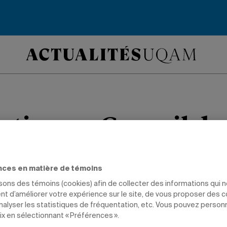
tion au Conseil du
e alimentaire mont
nces en matière de témoins
 joint à ce conseil visant à mettre en 
isons des témoins (cookies) afin de collecter des informations qui 
t d’améliorer votre expérience sur le site, de vous proposer des 
t favorable à une saine alimentation.
analyser les statistiques de fréquentation, etc. Vous pouvez person
ix en sélectionnant « Préférences ».