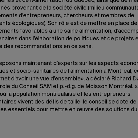
eries et de l’Alimentation du Québec, ainsi que de m
nés provenant de la société civile (milieu communauta
ments d’entrepreneurs, chercheurs et membres de
ts écologiques). Son rôle est de mettre en place de
ements favorables à une saine alimentation, d’accom
naires dans l’élaboration de politiques et de projets 
e des recommandations en ce sens.
sposons maintenant d’experts sur les aspects écono
es et socio-sanitaires de l’alimentation à Montréal, c
met d’avoir une vue d’ensemble», a déclaré Richard D
role du Conseil SAM et p.-d.g. de Moisson Montréal. 
ù la population montréalaise et les entrepreneurs
taires vivent des défis de taille, le conseil se dote de
res essentiels pour mettre en œuvre des solutions du