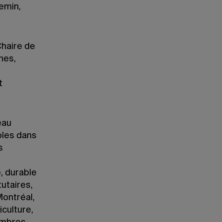
hemin,
Chaire de
hes,
t
eau
oles dans
s
, durable
utaires,
Montréal,
iculture,