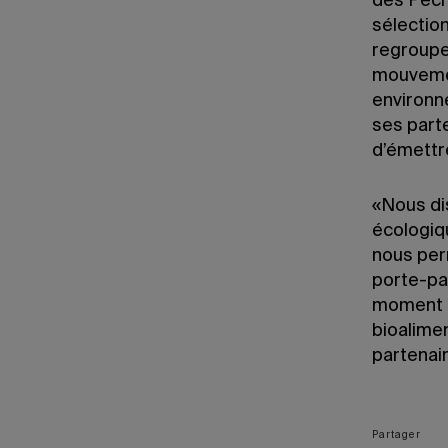
des Pêch
sélection
regroupe
mouvemen
environn
ses parte
d’émettr
«Nous di
écologiqu
nous per
porte-pa
moment o
bioalimen
partenai
Partager