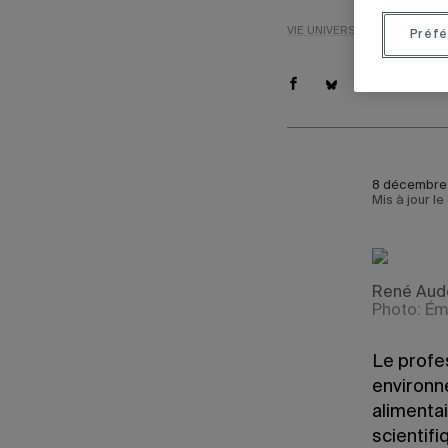
VIE UNIVERSITAIRE
NOMINA
Préfé
8 décembre 
Mis à jour l
René Aud
Photo: Ém
Le profe
environn
alimentai
scientifi