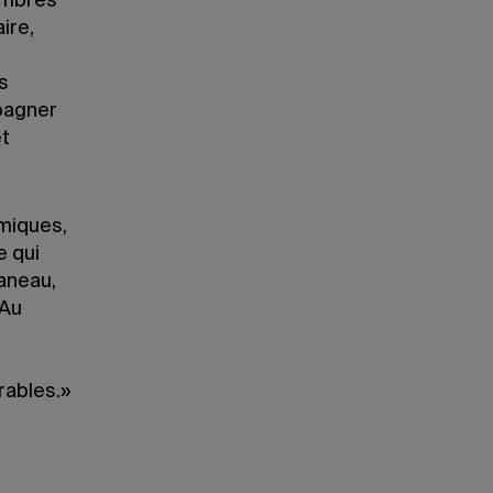
embres
ire,
s
pagner
et
miques,
e qui
aneau,
«Au
rables.»