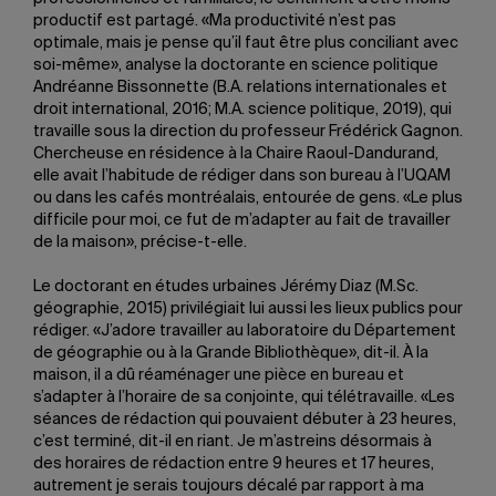
productif est partagé. «Ma productivité n’est pas
optimale, mais je pense qu’il faut être plus conciliant avec
soi-même», analyse la doctorante en science politique
Andréanne Bissonnette (B.A. relations internationales et
droit international, 2016; M.A. science politique, 2019), qui
travaille sous la direction du professeur Frédérick Gagnon.
Chercheuse en résidence à la Chaire Raoul-Dandurand,
elle avait l’habitude de rédiger dans son bureau à l’UQAM
ou dans les cafés montréalais, entourée de gens. «Le plus
difficile pour moi, ce fut de m’adapter au fait de travailler
de la maison», précise-t-elle.
Le doctorant en études urbaines Jérémy Diaz (M.Sc.
géographie, 2015) privilégiait lui aussi les lieux publics pour
rédiger. «J’adore travailler au laboratoire du Département
de géographie ou à la Grande Bibliothèque», dit-il. À la
maison, il a dû réaménager une pièce en bureau et
s’adapter à l’horaire de sa conjointe, qui télétravaille. «Les
séances de rédaction qui pouvaient débuter à 23 heures,
c’est terminé, dit-il en riant. Je m’astreins désormais à
des horaires de rédaction entre 9 heures et 17 heures,
autrement je serais toujours décalé par rapport à ma