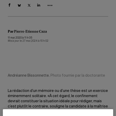
Par
Pierre-Etienne Caza
11 mai 2020 à 11 h 05
Mis à jour le 27 mai 2024 à 10 h 02
Andréanne Bissonnette.
Photo fournie par la doctorante
La rédaction d’un mémoire ou d’une thèse est un exercice
éminemment solitaire. «À cet égard, le confinement
devrait constituer la situation idéale pour rédiger, mais
c’est plutôt le contraire, souligne la candidate à la maîtrise
en éducation Audrey Wagener (B.Ed. enseignement en