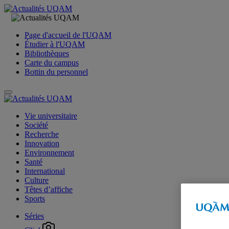
Page d'accueil de l'UQAM
Étudier à l'UQAM
Bibliothèques
Carte du campus
Bottin du personnel
Vie universitaire
Société
Recherche
Innovation
Environnement
Santé
International
Culture
Têtes d’affiche
Sports
Séries