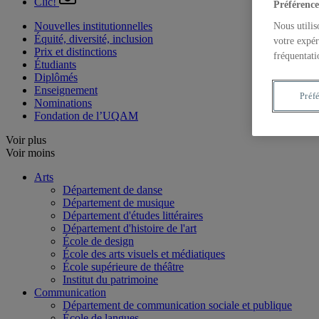
Clic!
Préférence
Nouvelles institutionnelles
Nous utilis
Équité, diversité, inclusion
votre expér
Prix et distinctions
fréquentati
Étudiants
Diplômés
Enseignement
Préf
Nominations
Fondation de l’UQAM
Voir plus
Voir moins
Arts
Département de danse
Département de musique
Département d'études littéraires
Département d'histoire de l'art
École de design
École des arts visuels et médiatiques
École supérieure de théâtre
Institut du patrimoine
Communication
Département de communication sociale et publique
École de langues